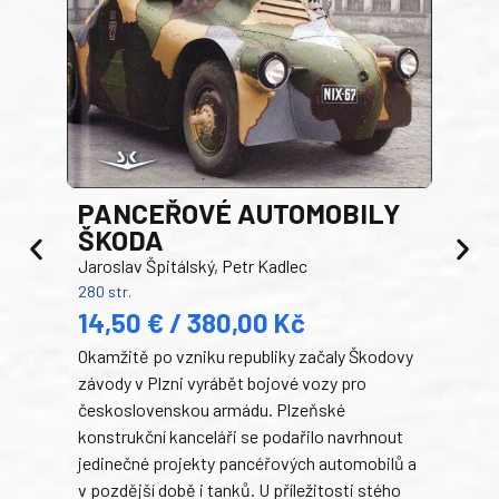
PANCEŘOVÉ AUTOMOBILY
ŠKODA
TA
Jaroslav Špitálský, Petr Kadlec
Ben
280 str.
352 s
14,50 € / 380,00 Kč
22
Okamžitě po vzniku republiky začaly Škodovy
Tank
závody v Plzni vyrábět bojové vozy pro
býva
československou armádu. Plzeňské
Rusk
konstrukční kanceláři se podařilo navrhnout
armá
jedinečné projekty pancéřových automobilů a
stře
v pozdější době i tanků. U příležitosti stého
při 