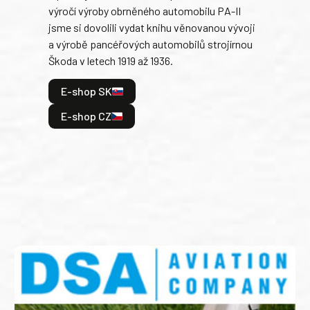
výročí výroby obrněného automobilu PA-II
blíz
jsme si dovolili vydat knihu věnovanou vývoji
tank
a výrobě pancéřových automobilů strojírnou
v lé
Škoda v letech 1919 až 1936.
tak 
hrdi
E-shop SK
je: 
odeh
E-shop CZ
bitv
E
E