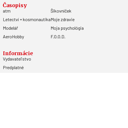
Časopisy
atm
Šikovníček
Letectví + kosmonautika
Moje zdravie
Modelář
Moja psychológia
AeroHobby
F.O.O.D.
Informácie
Vydavateľstvo
Predplatné
Archív
Inzercia
GDPR
Kontakty