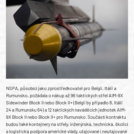
NSPA, působící jako zprostředkovatel pro Belgii, Itálii a
Rumunsko, požádala o nákup až 96 taktických střel AIM-9X
Sidewinder Block II nebo Block II+ (Belgii by připadlo 8, Itálii
24 a Rumunsku 64) a 12 taktických naváděcích jednotek AIM-
9X Block II nebo Block II+ pro Rumunsko. Součástí kontraktu
budou také kontejnery na střely, inženýrská, technická, školicí
a logistická podpora americké vlády, utajované i neutajované