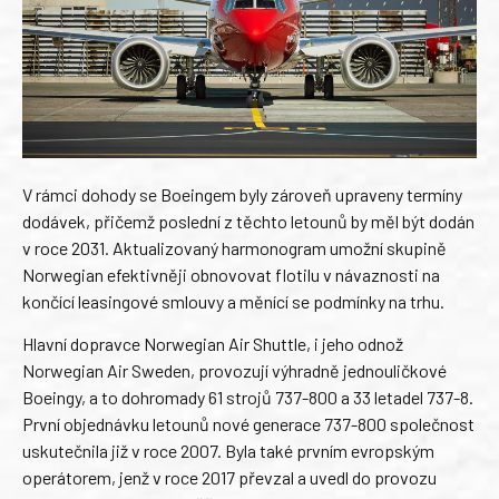
V rámci dohody se Boeingem byly zároveň upraveny termíny
dodávek, přičemž poslední z těchto letounů by měl být dodán
v roce 2031. Aktualizovaný harmonogram umožní skupině
Norwegian efektivněji obnovovat flotilu v návaznosti na
končící leasingové smlouvy a měnící se podmínky na trhu.
Hlavní dopravce Norwegian Air Shuttle, i jeho odnož
Norwegian Air Sweden, provozují výhradně jednouličkové
Boeingy, a to dohromady 61 strojů 737-800 a 33 letadel 737-8.
První objednávku letounů nové generace 737-800 společnost
uskutečnila již v roce 2007. Byla také prvním evropským
operátorem, jenž v roce 2017 převzal a uvedl do provozu