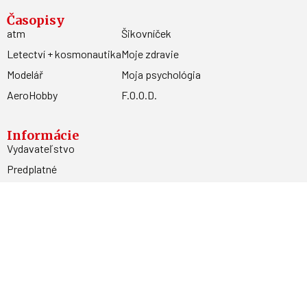
Časopisy
atm
Šikovníček
Letectví + kosmonautika
Moje zdravie
Modelář
Moja psychológia
AeroHobby
F.O.O.D.
Informácie
Vydavateľstvo
Predplatné
Archív
Inzercia
GDPR
Kontakty