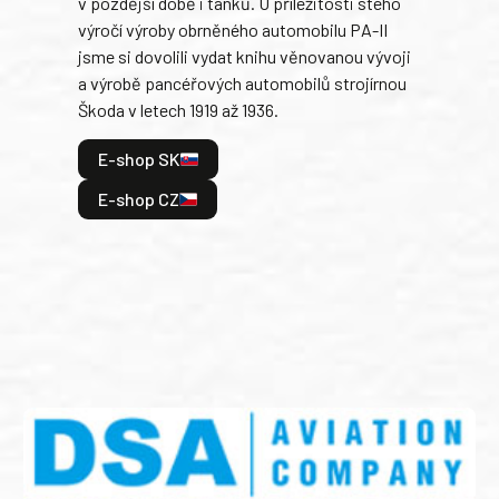
v pozdější době i tanků. U příležitosti stého
při 
výročí výroby obrněného automobilu PA-II
blíz
jsme si dovolili vydat knihu věnovanou vývoji
tank
a výrobě pancéřových automobilů strojírnou
v lé
Škoda v letech 1919 až 1936.
tak 
hrdi
E-shop SK
je: 
odeh
E-shop CZ
bitv
E
E