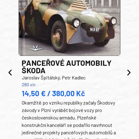
PANCEŘOVÉ AUTOMOBILY
ŠKODA
TA
Jaroslav Špitálský, Petr Kadlec
Ben
280 str.
352 s
14,50 € / 380,00 Kč
22
Okamžitě po vzniku republiky začaly Škodovy
Tank
závody v Plzni vyrábět bojové vozy pro
býva
československou armádu. Plzeňské
Rusk
konstrukční kanceláři se podařilo navrhnout
armá
jedinečné projekty pancéřových automobilů a
stře