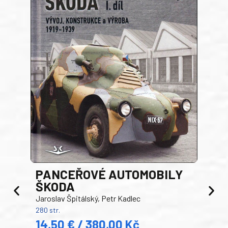
PANCEŘOVÉ AUTOMOBILY
ŠKODA
TA
Jaroslav Špitálský, Petr Kadlec
Ben
280 str.
352 s
14,50 € / 380,00 Kč
22