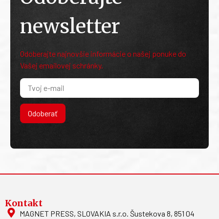
newsletter
Odoberajte najnovšie informácie o našej ponuke do
Vašej emailovej schránky.
Odoberať
Kontakt
MAGNET PRESS, SLOVAKIA s.r.o. Šustekova 8, 851 04