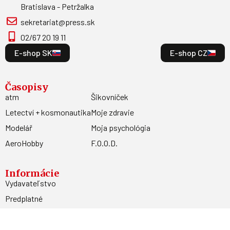
Bratislava - Petržalka
sekretariat@press.sk
02/67 20 19 11
E-shop SK
E-shop CZ
Časopisy
atm
Šikovníček
Letectví + kosmonautika
Moje zdravie
Modelář
Moja psychológia
AeroHobby
F.O.O.D.
Informácie
Vydavateľstvo
Predplatné
Archív
Inzercia