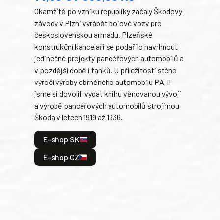
Okamžitě po vzniku republiky začaly Škodovy
Tank
závody v Plzni vyrábět bojové vozy pro
býva
československou armádu. Plzeňské
Rusk
konstrukční kanceláři se podařilo navrhnout
armá
jedinečné projekty pancéřových automobilů a
stře
v pozdější době i tanků. U příležitosti stého
při 
výročí výroby obrněného automobilu PA-II
blíz
jsme si dovolili vydat knihu věnovanou vývoji
tank
a výrobě pancéřových automobilů strojírnou
v lé
Škoda v letech 1919 až 1936.
tak 
hrdi
E-shop SK
je: 
odeh
E-shop CZ
bitv
E
E