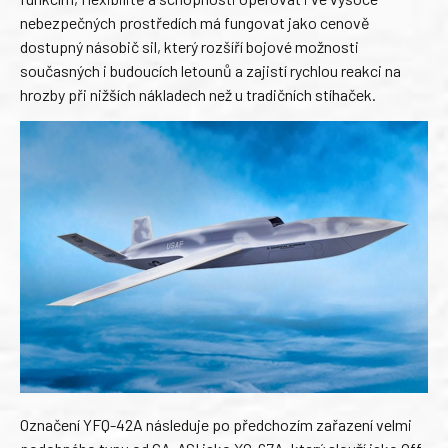
nebezpečných prostředích má fungovat jako cenově
dostupný násobič sil, který rozšíří bojové možnosti
současných i budoucích letounů a zajistí rychlou reakci na
hrozby při nižších nákladech než u tradičních stíhaček.
Označení YFQ-42A následuje po předchozím zařazení velmi