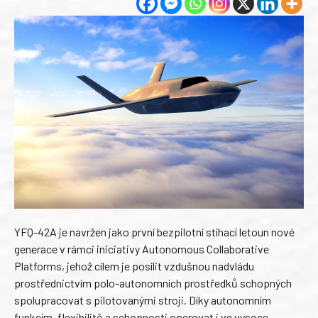
YFQ-42A je navržen jako první bezpilotní stíhací letoun nové
generace v rámci iniciativy Autonomous Collaborative
Platforms, jehož cílem je posílit vzdušnou nadvládu
prostřednictvím polo-autonomních prostředků schopných
spolupracovat s pilotovanými stroji. Díky autonomním
funkcím, flexibilitě a schopnosti operovat i ve vysoce