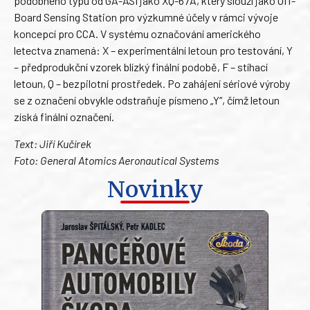
podobného typu od GA-ASI jako XQ-67A, který slouží jako Off-
Board Sensing Station pro výzkumné účely v rámci vývoje
koncepcí pro CCA. V systému označování amerického
letectva znamená: X – experimentální letoun pro testování, Y
– předprodukční vzorek blízký finální podobě, F – stíhací
letoun, Q – bezpilotní prostředek. Po zahájení sériové výroby
se z označení obvykle odstraňuje písmeno „Y“, čímž letoun
získá finální označení.
Text: Jiří Kučírek
Foto: General Atomics Aeronautical Systems
Novinky