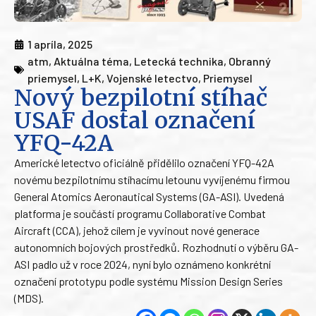
1 apríla, 2025
atm
,
Aktuálna téma
,
Letecká technika
,
Obranný
priemysel
,
L+K
,
Vojenské letectvo
,
Priemysel
Nový bezpilotní stíhač
USAF dostal označení
YFQ-42A
Americké letectvo oficiálně přidělilo označení YFQ-42A
novému bezpilotnímu stíhacímu letounu vyvíjenému firmou
General Atomics Aeronautical Systems (GA-ASI). Uvedená
platforma je součástí programu Collaborative Combat
Aircraft (CCA), jehož cílem je vyvinout nové generace
autonomních bojových prostředků. Rozhodnutí o výběru GA-
ASI padlo už v roce 2024, nyní bylo oznámeno konkrétní
označení prototypu podle systému Mission Design Series
(MDS).