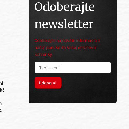
Odoberajte
newsletter
Odoberajte najnovšie informácie o
našej ponuke do Vašej emailovej
schránky.
Odoberať
ni
ské
ů.
A-