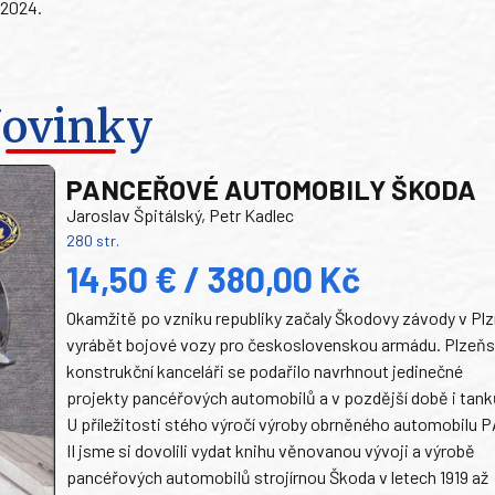
 2024.
ovinky
PANCEŘOVÉ AUTOMOBILY ŠKODA
Jaroslav Špitálský, Petr Kadlec
280 str.
14,50 € / 380,00 Kč
Okamžitě po vzniku republiky začaly Škodovy závody v Plz
vyrábět bojové vozy pro československou armádu. Plzeň
konstrukční kanceláři se podařilo navrhnout jedinečné
projekty pancéřových automobilů a v pozdější době i tank
U příležitosti stého výročí výroby obrněného automobilu P
II jsme si dovolili vydat knihu věnovanou vývoji a výrobě
pancéřových automobilů strojírnou Škoda v letech 1919 až