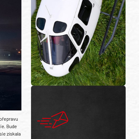
 přepravu
ie. Bude
sie získala