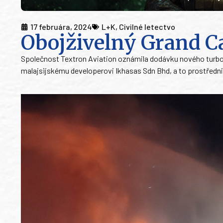
17 februára, 2024
L+K
,
Civilné letectvo
Obojživelný Grand C
Společnost Textron Aviation oznámila dodávku nového turbov
malajsijskému developerovi Ikhasas Sdn Bhd, a to prostředni