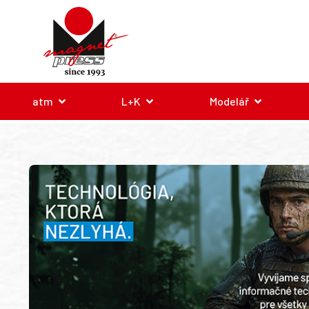
atm
L+K
Modelář