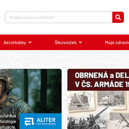
AeroHobby
Šikovníček
Moje zdravi