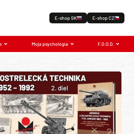
E-shop SK
E-shop CZ
e
Moja psychológia
F.O.O.D.