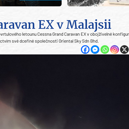
aravan EX v Malajsii
rtulového letounu Cessna Grand Caravan EX v obojživelné konfigur
ctvím své dceřiné společnosti Oriental Sky Sdn Bhd.