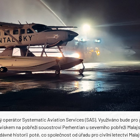
ý operátor Systematic Aviation Services (SAS). Využíváno bude pro
iskem na pobřeží souostroví Perhentian u severního pobřeží Malajs
ávné historii poté, co společnost od úřadu pro civilní letectví Malaj