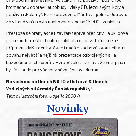
hromadnou dopravu autobusy i vlaky ČD, jezdí svými koly a
používají „kolárny“, které provozuje Městská policie Ostrava.
Za víkend v nich bylo uschováno více než 5 700 jízdních kol.
Přestože se brány akce uzavřely teprve před chvílí a úklidové
práce budou ještě dlouho probíhat, organizátoři akce již
připravují další ročníky. Akce i nadále zachová svou unikátní
povahu největší a nejširší prezentace ozbrojených sil a
bezpečnostních sborů v Evropě, ale také fakt, že vstup na ni
byl, je a bude pro všechny návštěvníky zdarma.
Na viděnou na Dnech NATO v Ostravě & Dnech
Vzdušných sil Armády České republiky!
Text a ilustrační foto: Jagello 2000 /r
Novinky