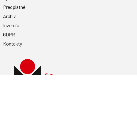
Predplatné
Archív
Inzercia
GDPR
Kontakty
Facebook
Magnetpress.online
© 2023 Všetky práva vyhradené. Dizajn a
programovanie: