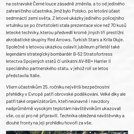
na ostravské Černé louce zásadně změnila, a to od jediného
zahraničního účastníka, jímž bylo Polsko, po letošní účast
sedmnácti zemí světa. Z letové ukázky jediného policejního
vrtulníku se po čtvrtstoletí stala prezentace více než 70 kusů
letecké techniky, kterou předvedli kromě jiných tři prestižní
akrobatické skupiny Red Arrows, Turkish Stars a Krila Oluje.
Společně s letovou ukázkou oslavit jubileum přiletěl také
legendární strategický bombardér B-52 Stratofortress
letectva Spojených států či unikátní AV-8B+ Harrier II
speciálního partnerského státu, v jehož roli se letos
představila Itálie.
Všem účastníkům 25. ročníku největší bezpečnostní
přehlídky v Evropě patří obrovské poděkování. Velké díky ale
patří také organizátorům, kteří neúnavně i navzdory
nadprůměrně vysokým teplotám návštěvníkům ukazovali
vše, co si pro ně připravili. Technika obležená návštěvníky a
dlouhé fronty na její prohlídku hovoří za vše.