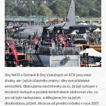
Dny NATO v Ostravě & Dny Vzdušných sil AČR jsou mezi
diváky, ale i jejich účastníky známy i díky své přátelské
atmosféře. Obdivujeme návštěvníky za to, že byli schopni v
letošních horkých a pozdně letních dnech obdivovat vše, co
pro ně bylo nachystáno, a děkujeme jim za jejich
dlouhodobou přízeň. Akce se od prvního ročníku v roce 2001