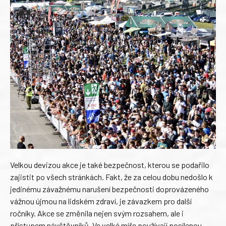
Velkou devizou akce je také bezpečnost, kterou se podařilo
zajistit po všech stránkách. Fakt, že za celou dobu nedošlo k
jedinému závažnému narušení bezpečnosti doprovázeného
vážnou újmou na lidském zdraví, je závazkem pro další
ročníky. Akce se změnila nejen svým rozsahem, ale i
přístupem návštěvníků. Ve velké míře používají posílenou