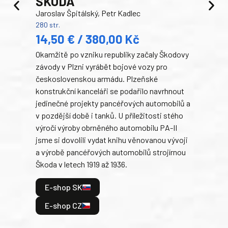
ŠKODA
TA
Jaroslav Špitálský, Petr Kadlec
Ben
280 str.
352 s
14,50 € / 380,00 Kč
22
Okamžitě po vzniku republiky začaly Škodovy
Tank
závody v Plzni vyrábět bojové vozy pro
býva
československou armádu. Plzeňské
Rusk
konstrukční kanceláři se podařilo navrhnout
armá
jedinečné projekty pancéřových automobilů a
stře
v pozdější době i tanků. U příležitosti stého
při 
výročí výroby obrněného automobilu PA-II
blíz
jsme si dovolili vydat knihu věnovanou vývoji
tank
a výrobě pancéřových automobilů strojírnou
v lé
Škoda v letech 1919 až 1936.
tak 
hrdi
E-shop SK
je: 
odeh
E-shop CZ
bitv