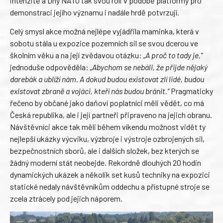
intenzitě a Dny NATO tak svou roli v podobě platformy pro
demonstraci jejího významu i nadále hrdě potvrzují.
Celý smysl akce možná nejlépe vyjádřila maminka, která v
sobotu stála u expozice pozemních sil se svou dcerou ve
školním věku a na její zvědavou otázku:
„A proč to tady je,“
jednoduše odpověděla:
„Abychom se nebáli, že přijde nějaký
darebák a ublíží nám. A dokud budou existovat zlí lidé, budou
existovat zbraně a vojáci, kteří nás budou bránit.“
Pragmaticky
řečeno by občané jako daňoví poplatníci měli vědět, co má
Česká republika, ale i její partneři připraveno na jejich obranu.
Návštěvníci akce tak měli během víkendu možnost vidět ty
nejlepší ukázky výcviku, výzbroje i výstroje ozbrojených sil,
bezpečnostních sborů, ale i dalších složek, bez kterých se
žádný moderní stát neobejde. Rekordně dlouhých 20 hodin
dynamických ukázek a několik set kusů techniky na expozici
statické nedaly návštěvníkům oddechu a přístupné stroje se
zcela ztrácely pod jejich náporem.