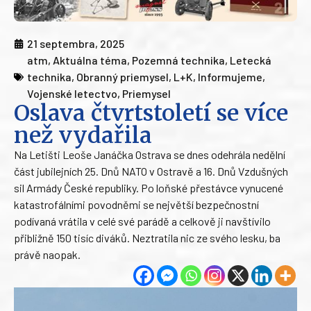
21 septembra, 2025
atm
,
Aktuálna téma
,
Pozemná technika
,
Letecká
technika
,
Obranný priemysel
,
L+K
,
Informujeme
,
Vojenské letectvo
,
Priemysel
Oslava čtvrtstoletí se více
než vydařila
Na Letišti Leoše Janáčka Ostrava se dnes odehrála nedělní
část jubilejních 25. Dnů NATO v Ostravě a 16. Dnů Vzdušných
sil Armády České republiky. Po loňské přestávce vynucené
katastrofálními povodněmi se největší bezpečnostní
podívaná vrátila v celé své parádě a celkově ji navštívilo
přibližně 150 tisíc diváků. Neztratila nic ze svého lesku, ba
právě naopak.