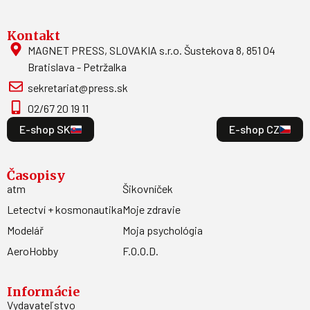
Kontakt
MAGNET PRESS, SLOVAKIA s.r.o. Šustekova 8, 851 04
Bratislava - Petržalka
sekretariat@press.sk
02/67 20 19 11
E-shop SK
E-shop CZ
Časopisy
atm
Šikovníček
Letectví + kosmonautika
Moje zdravie
Modelář
Moja psychológia
AeroHobby
F.O.O.D.
Informácie
Vydavateľstvo