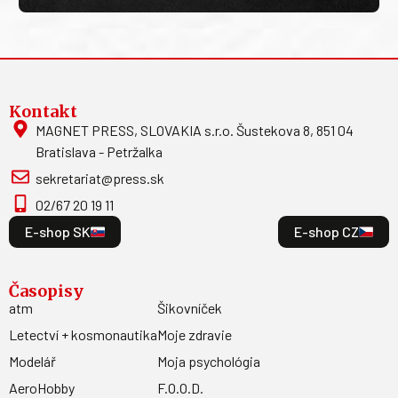
Odoberať
Kontakt
MAGNET PRESS, SLOVAKIA s.r.o. Šustekova 8, 851 04
Bratislava - Petržalka
sekretariat@press.sk
02/67 20 19 11
E-shop SK
E-shop CZ
Časopisy
atm
Šikovníček