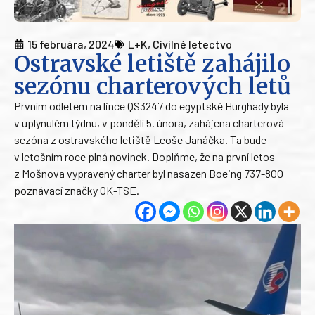
15 februára, 2024
L+K
,
Civilné letectvo
Ostravské letiště zahájilo
sezónu charterových letů
Prvním odletem na lince QS3247 do egyptské Hurghady byla
v uplynulém týdnu, v pondělí 5. února, zahájena charterová
sezóna z ostravského letiště Leoše Janáčka. Ta bude
v letošním roce plná novinek. Doplňme, že na první letos
z Mošnova vypravený charter byl nasazen Boeing 737-800
poznávací značky OK-TSE.