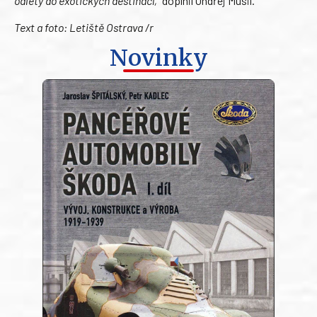
odlety do exotických destinací,“
doplnil Ondřej Musil.
Text a foto: Letiště Ostrava /r
Novinky