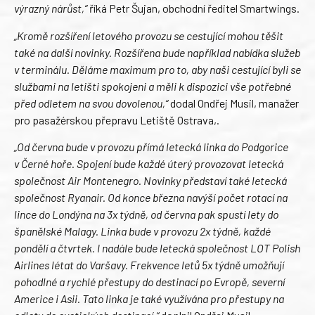
výrazný nárůst,“
říká Petr Šujan, obchodní ředitel Smartwings.
„Kromě rozšíření letového provozu se cestující mohou těšit
také na další novinky. Rozšířena bude například nabídka služeb
v terminálu. Děláme maximum pro to, aby naši cestující byli se
službami na letišti spokojeni a měli k dispozici vše potřebné
před odletem na svou dovolenou,“
dodal Ondřej Musil, manažer
pro pasažérskou přepravu Letiště Ostrava,.
„Od června bude v provozu přímá letecká linka do Podgorice
v Černé hoře. Spojení bude každé úterý provozovat letecká
společnost Air Montenegro. Novinky představí také letecká
společnost Ryanair. Od konce března navýší počet rotací na
lince do Londýna na 3x týdně, od června pak spustí lety do
španělské Malagy. Linka bude v provozu 2x týdně, každé
pondělí a čtvrtek. I nadále bude letecká společnost LOT Polish
Airlines létat do Varšavy. Frekvence letů 5x týdně umožňují
pohodlné a rychlé přestupy do destinací po Evropě, severní
Americe i Asii. Tato linka je také využívána pro přestupy na