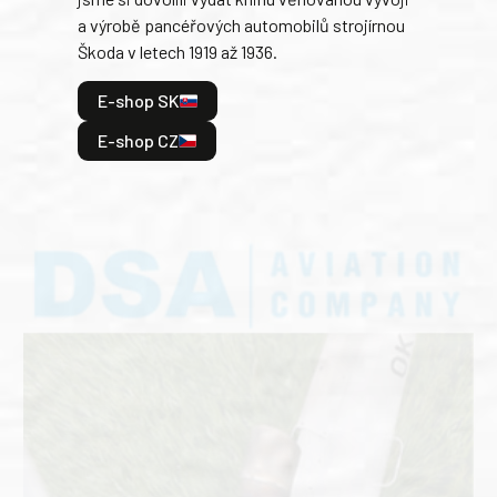
tank
a výrobě pancéřových automobilů strojírnou
v lé
Škoda v letech 1919 až 1936.
tak 
hrdi
E-shop SK
je: 
odeh
E-shop CZ
bitv
E
E