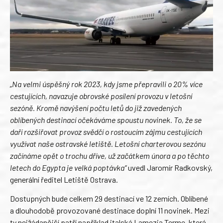
„Na velmi úspěšný rok 2023, kdy jsme přepravili o 20% více
cestujících, navazuje obrovské posílení provozu v letošní
sezóně. Kromě navýšení počtu letů do již zavedených
oblíbených destinací očekáváme spoustu novinek. To, že se
daří rozšiřovat provoz svědčí o rostoucím zájmu cestujících
využívat naše ostravské letiště. Letošní charterovou sezónu
začínáme opět o trochu dříve, už začátkem února a po těchto
letech do Egypta je velká poptávka“
uvedl Jaromír Radkovský,
generální ředitel Letiště Ostrava.
Dostupných bude celkem 29 destinací ve 12 zemích. Oblíbené
a dlouhodobě provozované destinace doplní 11 novinek. Mezi
ty nejžádanější patří například italská Lamezia Terme, která