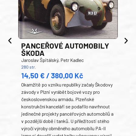
PANCEŘOVÉ AUTOMOBILY
ŠKODA
TA
Jaroslav Špitálský, Petr Kadlec
Ben
280 str.
352 s
14,50 € / 380,00 Kč
22
Okamžitě po vzniku republiky začaly Škodovy
Tank
závody v Plzni vyrábět bojové vozy pro
býva
československou armádu. Plzeňské
Rusk
konstrukční kanceláři se podařilo navrhnout
armá
jedinečné projekty pancéřových automobilů a
stře
v pozdější době i tanků. U příležitosti stého
při 
výročí výroby obrněného automobilu PA-II
blíz
jsme si dovolili vydat knihu věnovanou vývoji