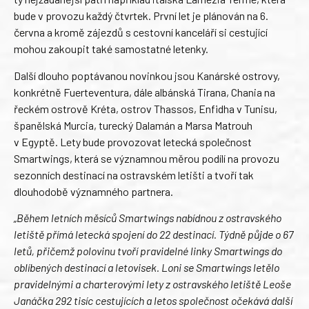
bude v provozu každý čtvrtek. První let je plánován na 6.
června a kromě zájezdů s cestovní kanceláří si cestující
mohou zakoupit také samostatné letenky.
Další dlouho poptávanou novinkou jsou Kanárské ostrovy,
konkrétně Fuerteventura, dále albánská Tirana, Chania na
řeckém ostrově Kréta, ostrov Thassos, Enfidha v Tunisu,
španělská Murcia, turecký Dalamán a Marsa Matrouh
v Egyptě. Lety bude provozovat letecká společnost
Smartwings, která se významnou měrou podílí na provozu
sezonních destinací na ostravském letišti a tvoří tak
dlouhodobě významného partnera.
„Během letních měsíců Smartwings nabídnou z ostravského
letiště přímá letecká spojení do 22 destinací. Týdně půjde o 67
letů, přičemž polovinu tvoří pravidelné linky Smartwings do
oblíbených destinací a letovisek. Loni se Smartwings letělo
pravidelnými a charterovými lety z ostravského letiště Leoše
Janáčka 292 tisíc cestujících a letos společnost očekává další