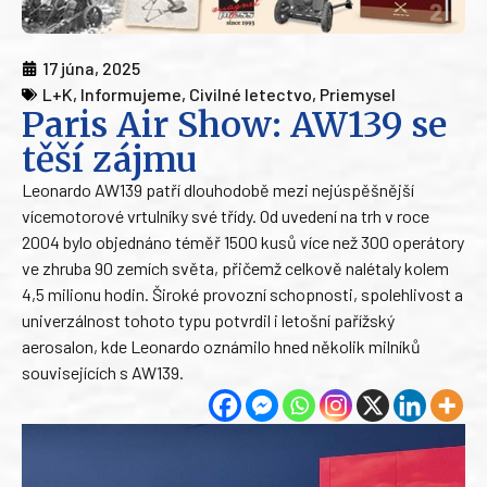
17 júna, 2025
L+K
,
Informujeme
,
Civilné letectvo
,
Priemysel
Paris Air Show: AW139 se
těší zájmu
Leonardo AW139 patří dlouhodobě mezi nejúspěšnější
vícemotorové vrtulníky své třídy. Od uvedení na trh v roce
2004 bylo objednáno téměř 1500 kusů více než 300 operátory
ve zhruba 90 zemích světa, přičemž celkově nalétaly kolem
4,5 milionu hodin. Široké provozní schopnosti, spolehlivost a
univerzálnost tohoto typu potvrdil i letošní pařížský
aerosalon, kde Leonardo oznámilo hned několik milníků
souvisejících s AW139.