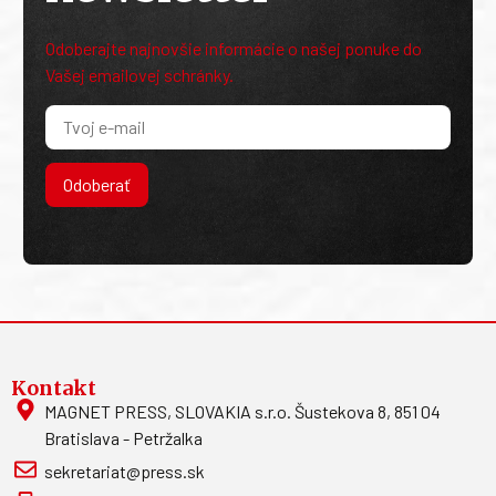
Odoberajte najnovšie informácie o našej ponuke do
Vašej emailovej schránky.
Odoberať
Kontakt
MAGNET PRESS, SLOVAKIA s.r.o. Šustekova 8, 851 04
Bratislava - Petržalka
sekretariat@press.sk