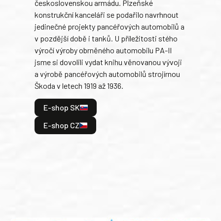
československou armádu. Plzeňské
Rusk
konstrukční kanceláři se podařilo navrhnout
armá
jedinečné projekty pancéřových automobilů a
stře
v pozdější době i tanků. U příležitosti stého
při 
výročí výroby obrněného automobilu PA-II
blíz
jsme si dovolili vydat knihu věnovanou vývoji
tank
a výrobě pancéřových automobilů strojírnou
v lé
Škoda v letech 1919 až 1936.
tak 
hrdi
E-shop SK
je: 
odeh
E-shop CZ
bitv
E
E