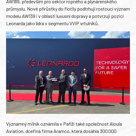
AW189, především pro sektor ropného a plynárenského
průmyslu. Nové přírůstky do flotily podtrhují rostoucí význam
modelu AW139 i v oblasti luxusní dopravy a potvrzují pozici
Leonarda jako lídra v segmentu VVIP vrtulníků.
Významný milník oznámila v Paříži také společnost Aloula
Aviation, dceřiná firma Aramco, která dosáhla 300 000