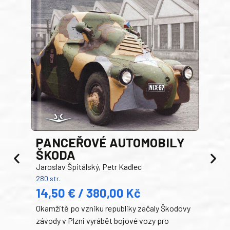
PANCEŘOVÉ AUTOMOBILY
ŠKODA
TA
Jaroslav Špitálský, Petr Kadlec
Ben
280 str.
352 s
14,50 € / 380,00 Kč
22
Okamžitě po vzniku republiky začaly Škodovy
Tank
závody v Plzni vyrábět bojové vozy pro
býva