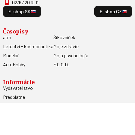
02/67 20 19 11
E-shop SK
E-shop CZ
Časopisy
atm
Šikovníček
Letectví + kosmonautika
Moje zdravie
Modelář
Moja psychológia
AeroHobby
F.O.O.D.
Informácie
Vydavateľstvo
Predplatné
Archív
Inzercia
GDPR
Kontakty