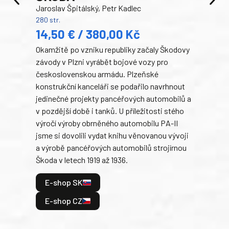
Jaroslav Špitálský, Petr Kadlec
Ben
280 str.
352 s
14,50 € / 380,00 Kč
22
Okamžitě po vzniku republiky začaly Škodovy
Tank
závody v Plzni vyrábět bojové vozy pro
býva
československou armádu. Plzeňské
Rusk
konstrukční kanceláři se podařilo navrhnout
armá
jedinečné projekty pancéřových automobilů a
stře
v pozdější době i tanků. U příležitosti stého
při 
výročí výroby obrněného automobilu PA-II
blíz
jsme si dovolili vydat knihu věnovanou vývoji
tank
a výrobě pancéřových automobilů strojírnou
v lé
Škoda v letech 1919 až 1936.
tak 
hrdi
E-shop SK
je: 
odeh
E-shop CZ
bitv