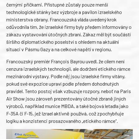
černými příčkami. Přístupné zůstaly pouze menší
technologické stánky bez výzbroje a pavilon izraelského
ministerstva obrany. Francouzská vláda uvedený krok
odůvodnila tím, že izraelské firmy byly předem informovány o
zákazu vystavování útočných zbraní. Zákaz měl být součástí
širšího diplomatického poselství s ohledem na aktuální
situaci v Pásmu Gazy a na celkové napětí v regionu.
Francouzský premiér François Bayrou uvedl, že cílem není
cenzura izraelských technologií, ale dodržení etického rámce
mezinárodní výstavy. Podle něj jsou izraelské firmy vítány,
pokud své expozice upraví podle předem dohodnutých
pravidel. Tento postoj však vzbuzuje rozpory, neboť na Paris
Air Show jsou zároveň prezentovány útočné zbraně jiných
výrobců, například munice MBDA, a také bojová letadla jako
F-35A či F-15, jež Izrael aktivně používá, což zpochybňuje
logiku a konzistenci prosazovaného „etického rámce“.