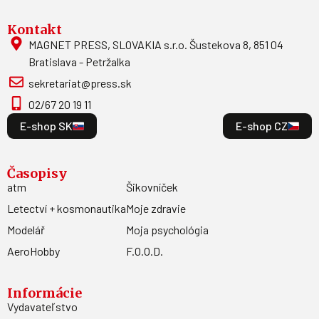
Kontakt
MAGNET PRESS, SLOVAKIA s.r.o. Šustekova 8, 851 04
Bratislava - Petržalka
sekretariat@press.sk
02/67 20 19 11
E-shop SK
E-shop CZ
Časopisy
atm
Šikovníček
Letectví + kosmonautika
Moje zdravie
Modelář
Moja psychológia
AeroHobby
F.O.O.D.
Informácie
Vydavateľstvo