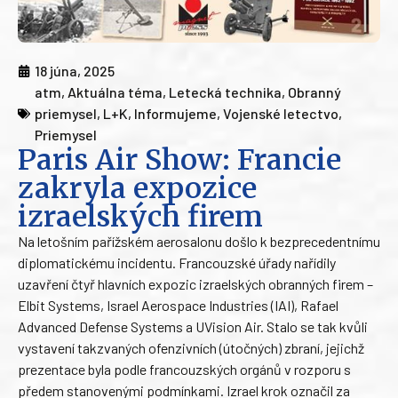
18 júna, 2025
atm
,
Aktuálna téma
,
Letecká technika
,
Obranný
priemysel
,
L+K
,
Informujeme
,
Vojenské letectvo
,
Priemysel
Paris Air Show: Francie
zakryla expozice
izraelských firem
Na letošním pařížském aerosalonu došlo k bezprecedentnímu
diplomatickému incidentu. Francouzské úřady nařídily
uzavření čtyř hlavních expozic izraelských obranných firem –
Elbit Systems, Israel Aerospace Industries (IAI), Rafael
Advanced Defense Systems a UVision Air. Stalo se tak kvůli
vystavení takzvaných ofenzivních (útočných) zbraní, jejichž
prezentace byla podle francouzských orgánů v rozporu s
předem stanovenými podmínkami. Izrael krok označil za