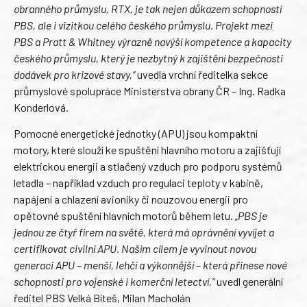
obranného průmyslu, RTX, je tak nejen důkazem schopností
PBS, ale i vizitkou celého českého průmyslu. Projekt mezi
PBS a Pratt & Whitney výrazně navýší kompetence a kapacity
českého průmyslu, který je nezbytný k zajištění bezpečnosti
dodávek pro krizové stavy,“
uvedla vrchní ředitelka sekce
průmyslové spolupráce Ministerstva obrany ČR – Ing. Radka
Konderlová.
Pomocné energetické jednotky (APU) jsou kompaktní
motory, které slouží ke spuštění hlavního motoru a zajišťují
elektrickou energii a stlačený vzduch pro podporu systémů
letadla – například vzduch pro regulaci teploty v kabině,
napájení a chlazení avioniky či nouzovou energii pro
opětovné spuštění hlavních motorů během letu.
„PBS je
jednou ze čtyř firem na světě, která má oprávnění vyvíjet a
certifikovat civilní APU. Naším cílem je vyvinout novou
generaci APU – menší, lehčí a výkonnější – která přinese nové
schopnosti pro vojenské i komerční letectví,“
uvedl generální
ředitel PBS Velká Bíteš, Milan Macholán