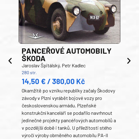
PANCEŘOVÉ AUTOMOBILY
ŠKODA
TA
Jaroslav Špitálský, Petr Kadlec
Ben
280 str.
352 s
14,50 € / 380,00 Kč
22
Okamžitě po vzniku republiky začaly Škodovy
Tank
závody v Plzni vyrábět bojové vozy pro
býva
československou armádu. Plzeňské
Rusk
konstrukční kanceláři se podařilo navrhnout
armá
jedinečné projekty pancéřových automobilů a
stře
v pozdější době i tanků. U příležitosti stého
při 
výročí výroby obrněného automobilu PA-II
blíz