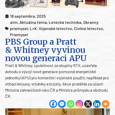
18 septembra, 2025
atm
,
Aktuálna téma
,
Letecká technika
,
Obranný
priemysel
,
L+K
,
Vojenské letectvo
,
Civilné letectvo
,
Priemysel
PBS Group a Pratt
& Whitney vyvinou
novou generaci APU
Pratt & Whitney, společnost ze skupiny RTX, uzavřela
dohodu o vývoji nové generace pomocné energetické
jednotky (APU) pro komerční i vojenské použití, například pro
stíhací letouny, vrtulníky a bizjety. Akce proběhla za účasti
Ministra zahraničních věcí ČR a Ministra průmyslu a obchodu
ČR.