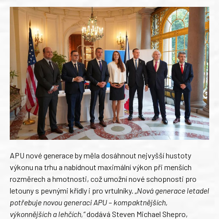
APU nové generace by měla dosáhnout nejvyšší hustoty
výkonu na trhu a nabídnout maximální výkon při menších
rozměrech a hmotnosti, což umožní nové schopnosti pro
letouny s pevnými křídly i pro vrtulníky.
„Nová generace letadel
potřebuje novou generaci APU – kompaktnějších,
výkonnějších a lehčích,“
dodává Steven Michael Shepro,