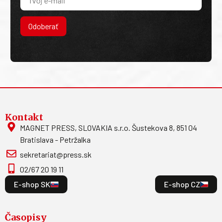
Odoberať
Kontakt
MAGNET PRESS, SLOVAKIA s.r.o. Šustekova 8, 851 04
Bratislava - Petržalka
sekretariat@press.sk
02/67 20 19 11
E-shop SK
E-shop CZ
Časopisy