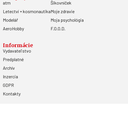
atm
Šikovníček
Letectví + kosmonautika
Moje zdravie
Modelář
Moja psychológia
AeroHobby
F.O.O.D.
Informácie
Vydavateľstvo
Predplatné
Archív
Inzercia
GDPR
Kontakty