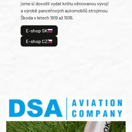
jsme si dovolili vydat knihu věnovanou vývoji
tank
a výrobě pancéřových automobilů strojírnou
v lé
Škoda v letech 1919 až 1936.
tak 
hrdi
E-shop SK
je: 
odeh
E-shop CZ
bitv
E
E