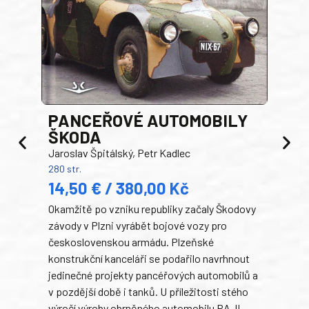
PANCEŘOVÉ AUTOMOBILY
ŠKODA
TA
Jaroslav Špitálský, Petr Kadlec
Ben
280 str.
352 s
14,50 € / 380,00 Kč
22
Okamžitě po vzniku republiky začaly Škodovy
Tank
závody v Plzni vyrábět bojové vozy pro
býva
československou armádu. Plzeňské
Rusk
konstrukční kanceláři se podařilo navrhnout
armá
jedinečné projekty pancéřových automobilů a
stře
v pozdější době i tanků. U příležitosti stého
při 
výročí výroby obrněného automobilu PA-II