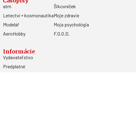
Časopisy
atm
Šikovníček
Letectví + kosmonautika
Moje zdravie
Modelář
Moja psychológia
AeroHobby
F.O.O.D.
Informácie
Vydavateľstvo
Predplatné
Archív
Inzercia
GDPR
Kontakty