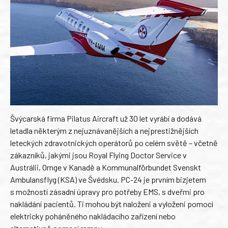
Švýcarská firma Pilatus Aircraft už 30 let vyrábí a dodává
letadla některým z nejuznávanějších a nejprestižnějších
leteckých zdravotnických operátorů po celém světě – včetně
zákazníků, jakými jsou Royal Flying Doctor Service v
Austrálii, Ornge v Kanadě a Kommunalförbundet Svenskt
Ambulansflyg (KSA) ve Švédsku. PC-24 je prvním bizjetem
s možností zásadní úpravy pro potřeby EMS, s dveřmi pro
nakládání pacientů. Ti mohou být naloženi a vyloženi pomocí
elektricky poháněného nakládacího zařízení nebo