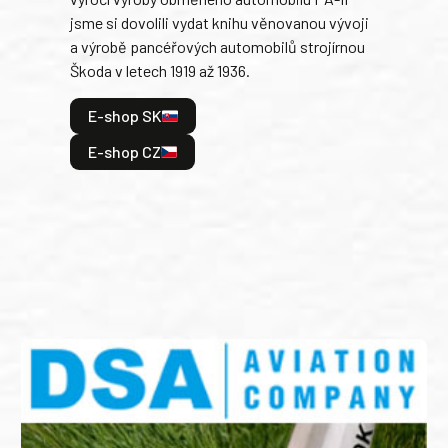
blíz
jsme si dovolili vydat knihu věnovanou vývoji
tank
a výrobě pancéřových automobilů strojírnou
v lé
Škoda v letech 1919 až 1936.
tak 
hrdi
E-shop SK
je: 
odeh
E-shop CZ
bitv
E
E