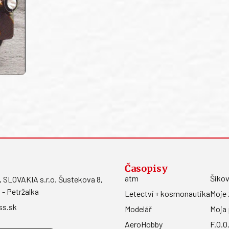
Časopisy
atm
Šikov
LOVAKIA s.r.o. Šustekova 8,
 - Petržalka
Letectví + kosmonautika
Moje 
ss.sk
Modelář
Moja 
AeroHobby
F.O.O