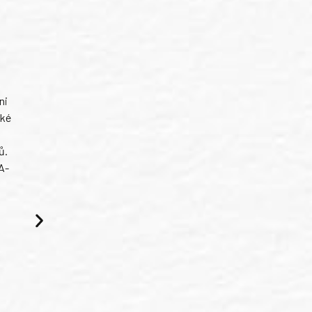
ni
ské
ů.
A-