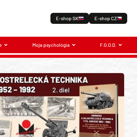
E-shop SK
E-shop CZ
e
Moja psychológia
F.O.O.D.