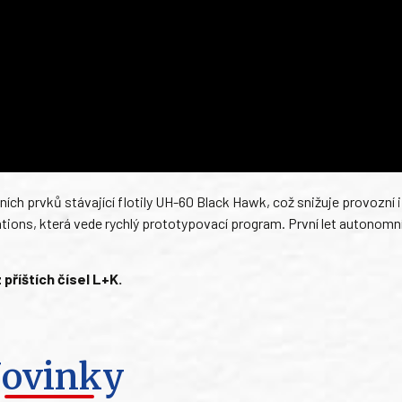
ích prvků stávající flotily UH-60 Black Hawk, což snižuje provozní 
vations, která vede rychlý prototypovací program. První let autonomn
příštích čísel L+K.
ovinky