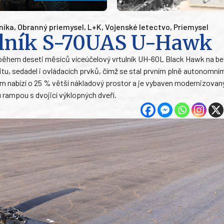
nika
,
Obranný priemysel
,
L+K
,
Vojenské letectvo
,
Priemysel
ulník S-70UAS U-Hawk
ěhem deseti měsíců víceúčelový vrtulník UH-60L Black Hawk na bez
u, sedadel i ovládacích prvků, čímž se stal prvním plně autonomní
m nabízí o 25 % větší nákladový prostor a je vybaven modernizova
rampou s dvojicí výklopných dveří.