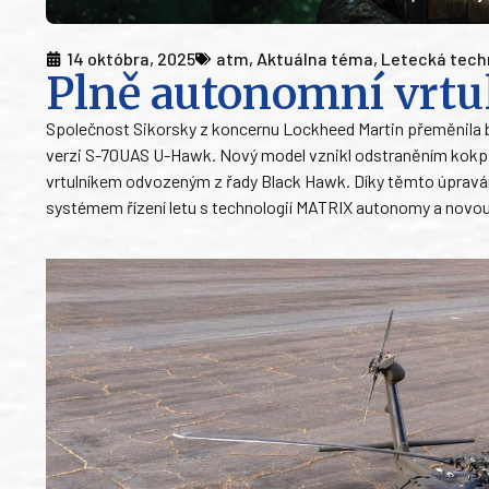
14 októbra, 2025
atm
,
Aktuálna téma
,
Letecká tech
Plně autonomní vrt
Společnost Sikorsky z koncernu Lockheed Martin přeměnila b
verzi S-70UAS U-Hawk. Nový model vznikl odstraněním kokpit
vrtulníkem odvozeným z řady Black Hawk. Díky těmto úpravá
systémem řízení letu s technologií MATRIX autonomy a novou 