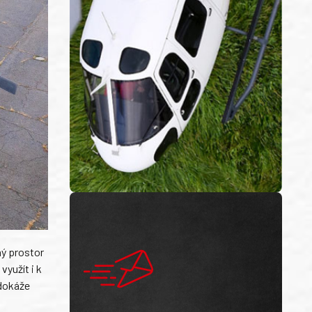
ý prostor
yužít i k
 dokáže