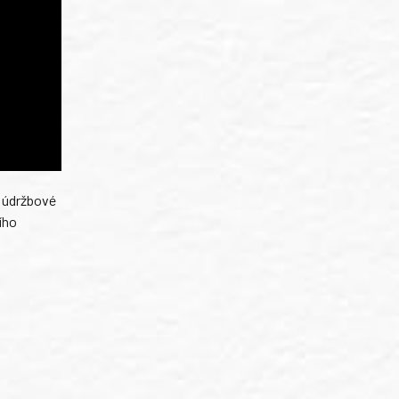
i údržbové
ího