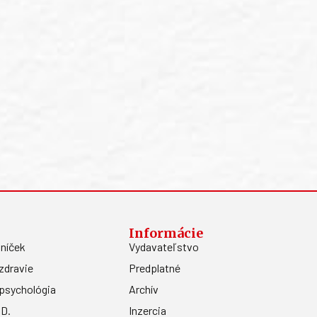
Informácie
níček
Vydavateľstvo
zdravie
Predplatné
psychológia
Archív
.D.
Inzercia