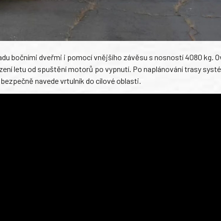
du bočními dveřmi i pomocí vnějšího závěsu s nosností 4080 kg. O
ízení letu od spuštění motorů po vypnutí. Po naplánování trasy sys
bezpečně navede vrtulník do cílové oblasti.