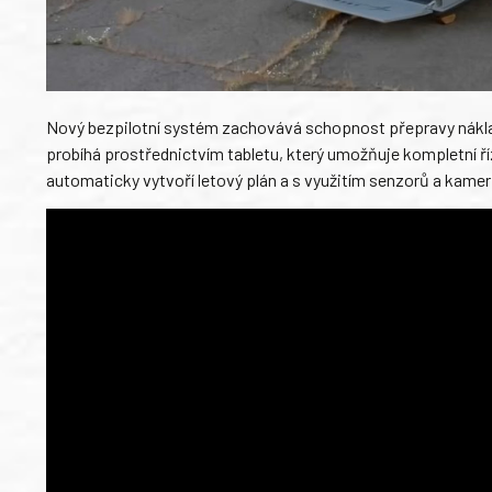
Nový bezpilotní systém zachovává schopnost přepravy nákla
probíhá prostřednictvím tabletu, který umožňuje kompletní ř
automaticky vytvoří letový plán a s využitím senzorů a kamer 