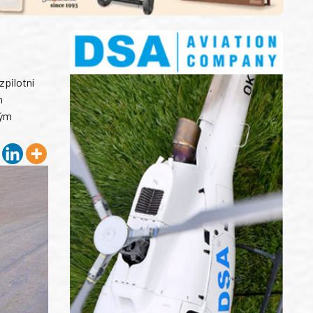
pilotní
m
ným