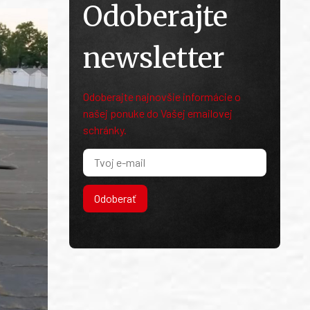
Odoberajte
newsletter
Odoberajte najnovšie informácie o
našej ponuke do Vašej emailovej
schránky.
Odoberať