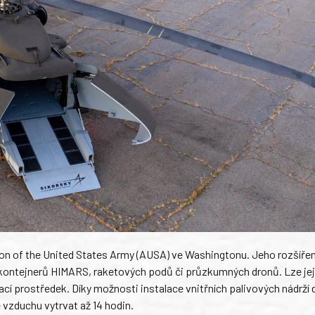
n of the United States Army (AUSA) ve Washingtonu. Jeho rozšířen
ontejnerů HIMARS, raketových podů či průzkumných dronů. Lze jej v
í prostředek. Díky možnosti instalace vnitřních palivových nádrží
vzduchu vytrvat až 14 hodin.