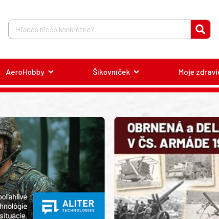
AeroHobby
Šikovníček
Moje zdravi