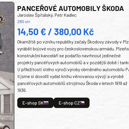
PANCEŘOVÉ AUTOMOBILY ŠKODA
Jaroslav Špitálský, Petr Kadlec
280 str.
14,50 € / 380,00 Kč
Okamžitě po vzniku republiky začaly Škodovy závody v Plz
vyrábět bojové vozy pro československou armádu. Plzeň
konstrukční kanceláři se podařilo navrhnout jedinečné
projekty pancéřových automobilů a v pozdější době i tank
U příležitosti stého výročí výroby obrněného automobilu P
II jsme si dovolili vydat knihu věnovanou vývoji a výrobě
pancéřových automobilů strojírnou Škoda v letech 1919 až
1936.
E-shop SK
E-shop CZ