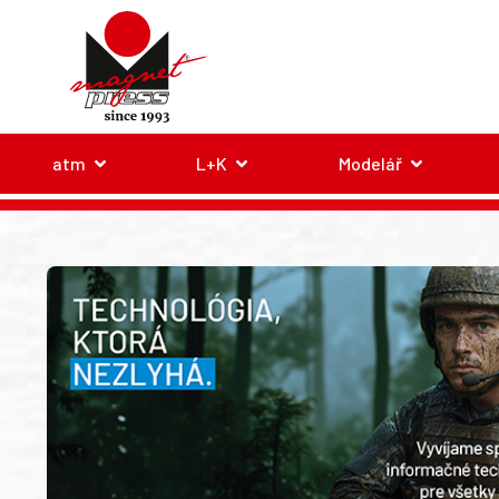
atm
L+K
Modelář