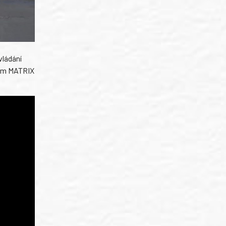
vládání
tém MATRIX