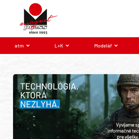
atm
L+K
Modelář