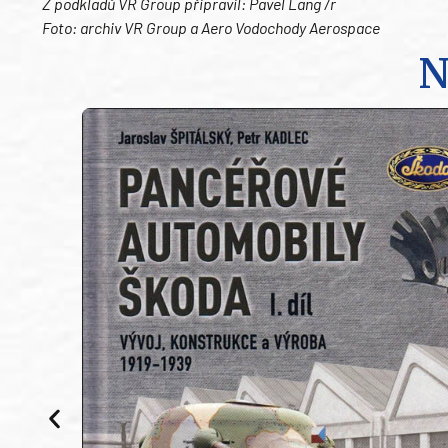
Z podkladů VR Group připravil: Pavel Lang /r
Foto: archiv VR Group a Aero Vodochody Aerospace
N