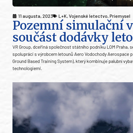
11 augusta, 2023
L+K
,
Vojenské letectvo
,
Priemysel
Pozemní simulační v
součást dodávky le
VR Group, dceřiná společnost státního podniku LOM Praha, se
spolupráci s výrobcem letounů Aero Vodochody Aerospace p
Ground Based Training System), který kombinuje palubní vyb
technologiemi.