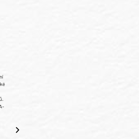
ni
ské
ů.
A-