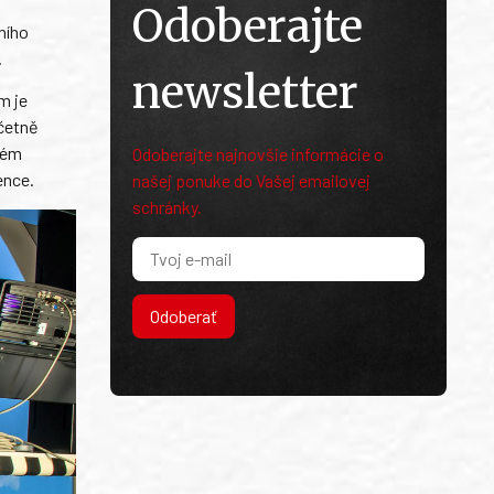
Odoberajte
ního
.
newsletter
m je
četně
ném
Odoberajte najnovšie informácie o
ence.
našej ponuke do Vašej emailovej
schránky.
Odoberať