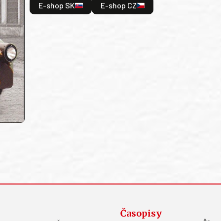
E-shop SK
E-shop CZ
Časopisy