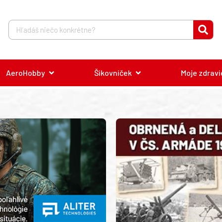
AeroHobby
Šikovníček
Moje zdravi