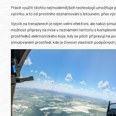
Právě využití těchto nejmodernějších technologií umožňuje p
výcviku, a to od prvotního seznamování s letounem, přes výcv
Výcvik na trenažerech je nejen velmi efektivní, ale nabízí sim
možnost přípravy na mise v neznámém teritoriu s komplexním
prostředků elektronického boje, kdy se piloti připravují na 
simulovaném prostředí, kde je činnost vlastních podpůrných 