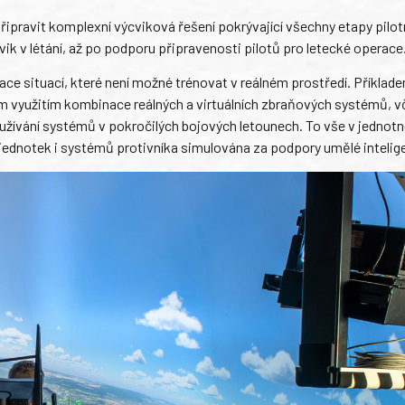
řipravit komplexní výcviková řešení pokrývající všechny etapy pilot
ik v létání, až po podporu připravenosti pilotů pro letecké operace
ulace situací, které není možné trénovat v reálném prostředí. Příklade
 využitím kombinace reálných a virtuálních zbraňových systémů, v
používání systémů v pokročilých bojových letounech. To vše v jednot
jednotek i systémů protivníka simulována za podpory umělé intelig