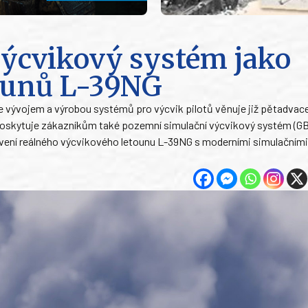
ýcvikový systém jako
tounů L-39NG
 vývojem a výrobou systémů pro výcvik pilotů věnuje již pětadvacet
oskytuje zákazníkům také pozemní simulační výcvikový systém (G
avení reálného výcvikového letounu L-39NG s moderními simulačními