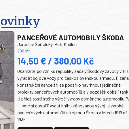
ovinky
PANCEŘOVÉ AUTOMOBILY ŠKODA
Jaroslav Špitálský, Petr Kadlec
280 str.
14,50 € / 380,00 Kč
Okamžitě po vzniku republiky začaly Škodovy závody v Plz
vyrábět bojové vozy pro československou armádu. Plzeň
konstrukční kanceláři se podařilo navrhnout jedinečné
projekty pancéřových automobilů a v pozdější době i tank
U příležitosti stého výročí výroby obrněného automobilu P
II jsme si dovolili vydat knihu věnovanou vývoji a výrobě
pancéřových automobilů strojírnou Škoda v letech 1919 až
1936.