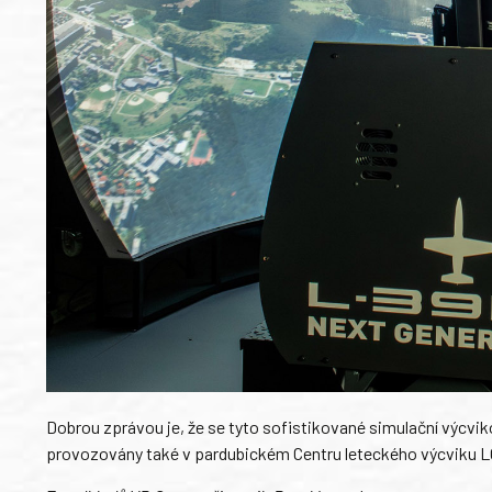
Dobrou zprávou je, že se tyto sofistikované simulační výcvik
provozovány také v pardubickém Centru leteckého výcviku L