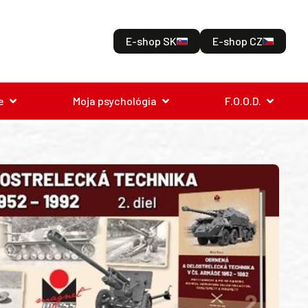
E-shop SK
E-shop CZ
e
Moja psychológia
F.O.O.D.