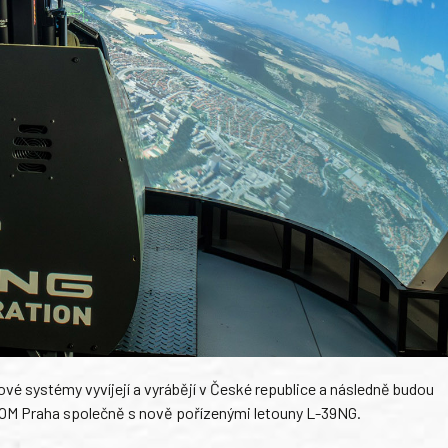
ové systémy vyvíjejí a vyrábějí v České republice a následně budou
OM Praha společně s nově pořízenými letouny L-39NG.