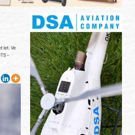
 let. Ve
BTS –