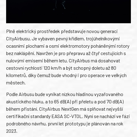
Plně elektrický prostředek představuje novou generaci
CityAirbusu. Je vybaven pevný křídlem, trojúhelníkovými
ocasními plochami a osmi elektromotory poháněnými rotory
bez naklápění. Navržen je pro přepravu až čtyř cestujících s
nulovými emisemi během letu. CityAirbus má dosahovat
cestovní rychlosti 120 km/h a být schopný doletu až 80
kilometrů, díky čemuž bude vhodný i pro operace ve velkých
městech.
Podle Airbusu bude vynikat nízkou hladinou vyzařovaného
akustického hluku, a to 65 dB(A) při přeletu a pod 70 dB(A)
během přistání. CityAirbus NextGen má splňovat nejvyšší
certifikační standardy EASA SC-VTOL. Nyní se nachází ve fázi
podrobného návrhu, první let prototypu je plánován na rok
2023.