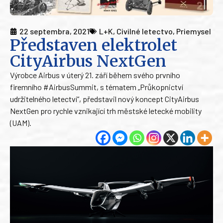
22 septembra, 2021
L+K
,
Civilné letectvo
,
Priemysel
Představen elektrolet
CityAirbus NextGen
Výrobce Airbus v úterý 21. září během svého prvního
firemního #AirbusSummit, s tématem „Průkopnictví
udržitelného letectví“, představil nový koncept CityAirbus
NextGen pro rychle vznikající trh městské letecké mobility
(UAM).