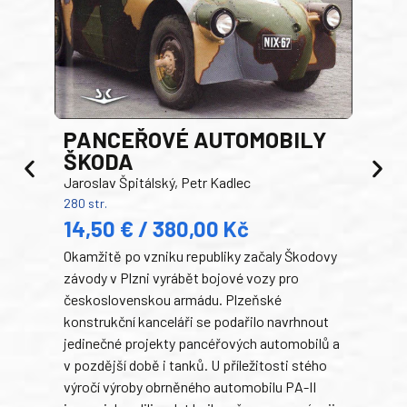
PANCEŘOVÉ AUTOMOBILY
ŠKODA
TA
Jaroslav Špitálský, Petr Kadlec
Ben
280 str.
352 s
14,50 € / 380,00 Kč
22
Okamžitě po vzniku republiky začaly Škodovy
Tank
závody v Plzni vyrábět bojové vozy pro
býva
československou armádu. Plzeňské
Rusk
konstrukční kanceláři se podařilo navrhnout
armá
jedinečné projekty pancéřových automobilů a
stře
v pozdější době i tanků. U příležitosti stého
při 
výročí výroby obrněného automobilu PA-II
blíz