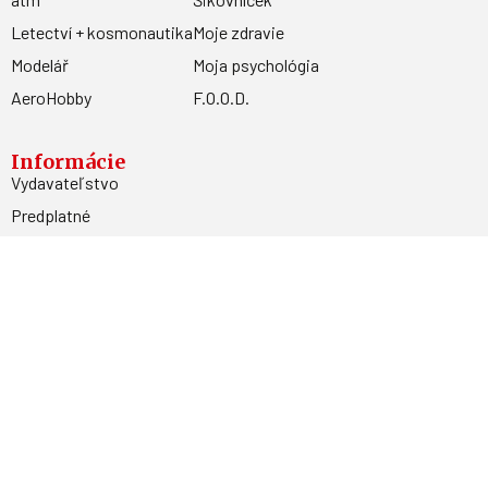
Letectví + kosmonautika
Moje zdravie
Modelář
Moja psychológia
AeroHobby
F.O.O.D.
Informácie
Vydavateľstvo
Predplatné
Archív
Inzercia
GDPR
Kontakty