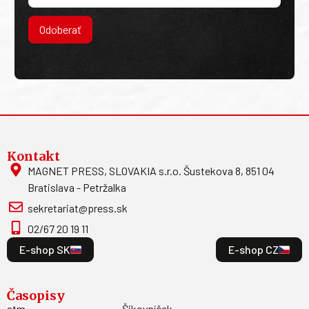
Odoberať
Kontakt
MAGNET PRESS, SLOVAKIA s.r.o. Šustekova 8, 851 04
Bratislava - Petržalka
sekretariat@press.sk
02/67 20 19 11
E-shop SK
E-shop CZ
Časopisy
atm
Šikovníček