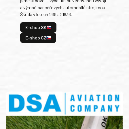
jsme si dovolili vydat knihu věnovanou vývoji
tank
a výrobě pancéřových automobilů strojírnou
v lé
Škoda v letech 1919 až 1936.
tak 
hrdi
E-shop SK
je: 
odeh
E-shop CZ
bitv
E
E