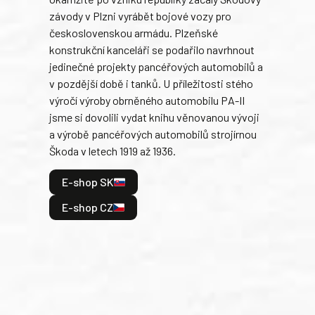
Tank
závody v Plzni vyrábět bojové vozy pro
býva
československou armádu. Plzeňské
Rusk
konstrukční kanceláři se podařilo navrhnout
armá
jedinečné projekty pancéřových automobilů a
stře
v pozdější době i tanků. U příležitosti stého
při 
výročí výroby obrněného automobilu PA-II
blíz
jsme si dovolili vydat knihu věnovanou vývoji
tank
a výrobě pancéřových automobilů strojírnou
v lé
Škoda v letech 1919 až 1936.
tak 
hrdi
E-shop SK
je: 
odeh
E-shop CZ
bitv
E
E