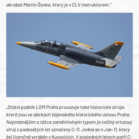
akrobat Martin Šonka, který je v CLV instruktorem.“
„Státní podnik LOM Praha provozuje také historické stroje,
které jsou ve sbírkách Vojenského historického ústavu Praha.
Nejznámějším a těžce zaměnitelným typem je cvičný vrtulový
stroj z padesátých let označený C-11. Jedná se o Jak-11, který
byl licenčně vyráběn v Kunovicích. V posledních létech patří C-