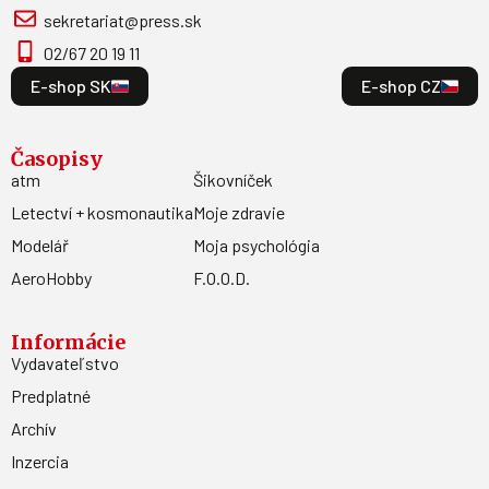
sekretariat@press.sk
02/67 20 19 11
E-shop SK
E-shop CZ
Časopisy
atm
Šikovníček
Letectví + kosmonautika
Moje zdravie
Modelář
Moja psychológia
AeroHobby
F.O.O.D.
Informácie
Vydavateľstvo
Predplatné
Archív
Inzercia