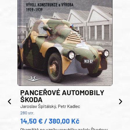
PANCEŘOVÉ AUTOMOBILY
ŠKODA
TA
Jaroslav Špitálský, Petr Kadlec
Ben
280 str.
352 s
14,50 € / 380,00 Kč
22
Okamžitě po vzniku republiky začaly Škodovy