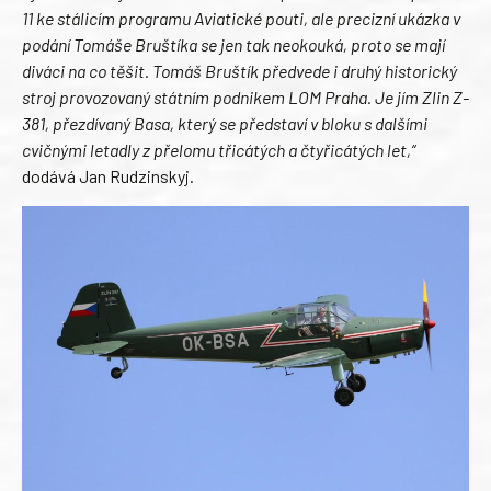
11 ke stálicím programu Aviatické pouti, ale precizní ukázka v
podání Tomáše Bruštíka se jen tak neokouká, proto se mají
diváci na co těšit. Tomáš Bruštík předvede i druhý historický
stroj provozovaný státním podnikem LOM Praha. Je jím Zlin Z-
381, přezdívaný Basa, který se představí v bloku s dalšími
cvičnými letadly z přelomu třicátých a čtyřicátých let,“
dodává Jan Rudzinskyj.