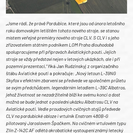
„Jsme rádi, že právě Pardubice, které jsou od února letošního
roku domovským letištěm tohoto nového stroje, se stanou
místem veřejné premiéry nového stroje CLV. S CLV i s jeho
zřizovatelem státním podnikem LOM Praha dlouhodobě
spolupracujeme při přípravách Aviatických poutí. Jejich
stroje se vždy představí nejen v letových ukázkách, ale i při
pozemní prezentaci,“
říká Jan Rudzinskyj z organizačního
štábu Aviatické pouti a pokračuje:
„Nový letoun L-39NG
Skyfox v efektním zbarvení se předvede ve společném průletu
se svým předchůdcem, legendárním letadlem L-39C Albatros,
jehož životnost se nezadržitelně blíží ke svému konci a dost
možná se bude jednat o poslední ukázku Albatrosu CLV na
Aviatické pouti. Vedle proudových cvičných stojů předvede
CLV na pardubické obloze i vrtulník Enstrom 480B-G
pilotovaný Jaroslavem Špačkem. Na cvičném vrtulovém typu
Zlin Z-142C AF odlétá akrobatické vystoupení známý letecký