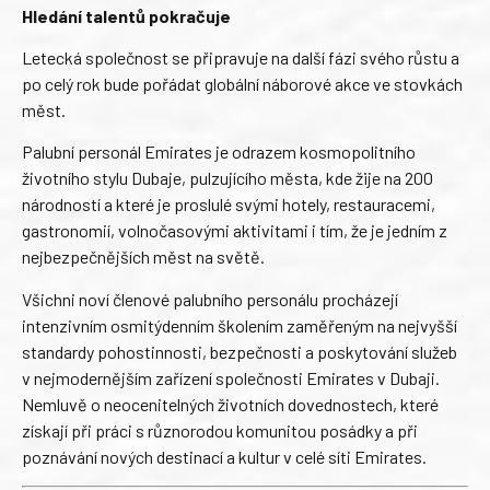
Hledání talentů pokračuje
Letecká společnost se připravuje na další fázi svého růstu a
po celý rok bude pořádat globální náborové akce ve stovkách
měst.
Palubní personál Emirates je odrazem kosmopolitního
životního stylu Dubaje, pulzujícího města, kde žije na 200
národností a které je proslulé svými hotely, restauracemi,
gastronomií, volnočasovými aktivitami i tím, že je jedním z
nejbezpečnějších měst na světě.
Všichni noví členové palubního personálu procházejí
intenzivním osmitýdenním školením zaměřeným na nejvyšší
standardy pohostinnosti, bezpečnosti a poskytování služeb
v nejmodernějším zařízení společnosti Emirates v Dubaji.
Nemluvě o neocenitelných životních dovednostech, které
získají při práci s různorodou komunitou posádky a při
poznávání nových destinací a kultur v celé síti Emirates.