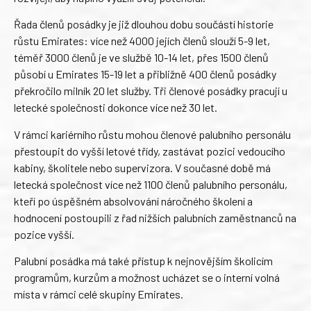
Řada členů posádky je již dlouhou dobu součástí historie
růstu Emirates: více než 4000 jejích členů slouží 5-9 let,
téměř 3000 členů je ve službě 10-14 let, přes 1500 členů
působí u Emirates 15-19 let a přibližně 400 členů posádky
překročilo milník 20 let služby. Tři členové posádky pracují u
letecké společnosti dokonce více než 30 let.
V rámci kariérního růstu mohou členové palubního personálu
přestoupit do vyšší letové třídy, zastávat pozici vedoucího
kabiny, školitele nebo supervizora. V současné době má
letecká společnost více než 1100 členů palubního personálu,
kteří po úspěšném absolvování náročného školení a
hodnocení postoupili z řad nižších palubních zaměstnanců na
pozice vyšší.
Palubní posádka má také přístup k nejnovějším školicím
programům, kurzům a možnost ucházet se o interní volná
místa v rámci celé skupiny Emirates.