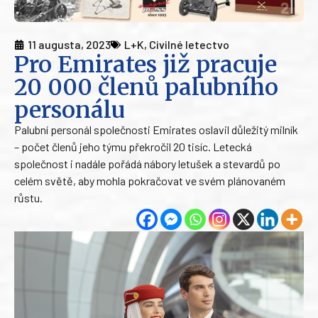
11 augusta, 2023
L+K
,
Civilné letectvo
Pro Emirates již pracuje
20 000 členů palubního
personálu
Palubní personál společnosti Emirates oslavil důležitý milník
– počet členů jeho týmu překročil 20 tisíc. Letecká
společnost i nadále pořádá nábory letušek a stevardů po
celém světě, aby mohla pokračovat ve svém plánovaném
růstu.