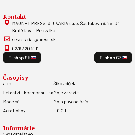
Kontakt
MAGNET PRESS, SLOVAKIA s.r.o. Šustekova 8, 851 04
Bratislava - Petržalka
sekretariat@press.sk
02/67 20 19 11
E-shop SK
E-shop CZ
Časopisy
atm
Šikovníček
Letectví + kosmonautika
Moje zdravie
Modelář
Moja psychológia
AeroHobby
F.O.O.D.
Informácie
Vydavateľstvo