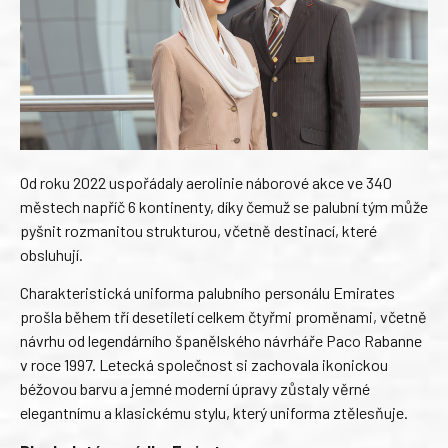
Od roku 2022 uspořádaly aerolinie náborové akce ve 340
městech napříč 6 kontinenty, díky čemuž se palubní tým může
pyšnit rozmanitou strukturou, včetně destinací, které
obsluhují.
Charakteristická uniforma palubního personálu Emirates
prošla během tří desetiletí celkem čtyřmi proměnami, včetně
návrhu od legendárního španělského návrháře Paco Rabanne
v roce 1997. Letecká společnost si zachovala ikonickou
béžovou barvu a jemné moderní úpravy zůstaly věrné
elegantnímu a klasickému stylu, který uniforma ztělesňuje.