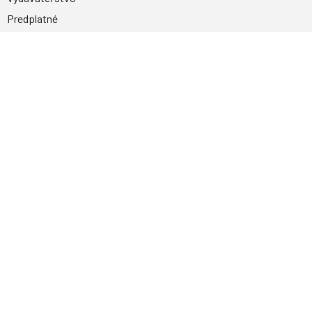
Predplatné
Archív
Inzercia
GDPR
Kontakty
Facebook
Magnetpress.online
© 2023 Všetky práva vyhradené. Dizajn a
programovanie: