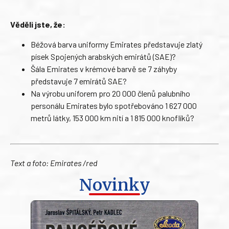
Věděli jste, že:
Béžová barva uniformy Emirates představuje zlatý
písek Spojených arabských emirátů (SAE)?
Šála Emirates v krémové barvě se 7 záhyby
představuje 7 emirátů SAE?
Na výrobu uniforem pro 20 000 členů palubního
personálu Emirates bylo spotřebováno 1 627 000
metrů látky, 153 000 km nití a 1 815 000 knoflíků?
Text a foto: Emirates /red
Novinky