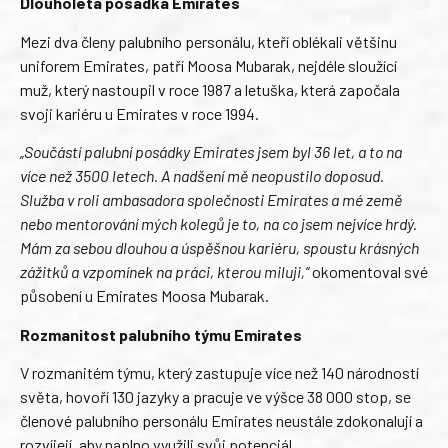
Dlouholetá posádka Emirates
Mezi dva členy palubního personálu, kteří oblékali většinu
uniforem Emirates, patří Moosa Mubarak, nejdéle sloužící
muž, který nastoupil v roce 1987 a letuška, která započala
svoji kariéru u Emirates v roce 1994.
„Součástí palubní posádky Emirates jsem byl 36 let, a to na
více než 3500 letech. A nadšení mě neopustilo doposud.
Služba v roli ambasadora společnosti Emirates a mé země
nebo mentorování mých kolegů je to, na co jsem nejvíce hrdý.
Mám za sebou dlouhou a úspěšnou kariéru, spoustu krásných
zážitků a vzpomínek na práci, kterou miluji,“
okomentoval své
působení u Emirates Moosa Mubarak.
Rozmanitost palubního týmu Emirates
V rozmanitém týmu, který zastupuje více než 140 národností
světa, hovoří 130 jazyky a pracuje ve výšce 38 000 stop, se
členové palubního personálu Emirates neustále zdokonalují a
rozvíjejí, aby naplno využili svůj potenciál.