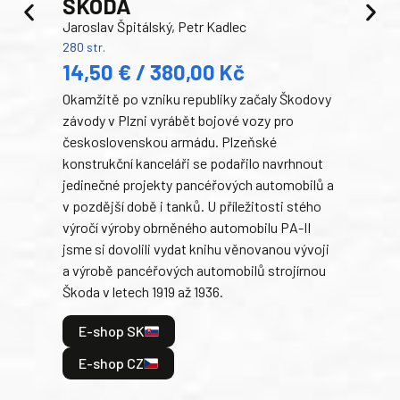
ŠKODA
TA
Jaroslav Špitálský, Petr Kadlec
Ben
280 str.
352 s
14,50 € / 380,00 Kč
22
Okamžitě po vzniku republiky začaly Škodovy
Tank
závody v Plzni vyrábět bojové vozy pro
býva
československou armádu. Plzeňské
Rusk
konstrukční kanceláři se podařilo navrhnout
armá
jedinečné projekty pancéřových automobilů a
stře
v pozdější době i tanků. U příležitosti stého
při 
výročí výroby obrněného automobilu PA-II
blíz
jsme si dovolili vydat knihu věnovanou vývoji
tank
a výrobě pancéřových automobilů strojírnou
v lé
Škoda v letech 1919 až 1936.
tak 
hrdi
E-shop SK
je: 
odeh
E-shop CZ
bitv