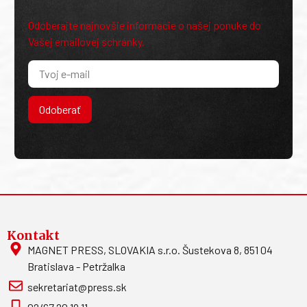
Odoberajte najnovšie informácie o našej ponuke do
Vašej emailovej schránky.
Odoberať
Kontakt
MAGNET PRESS, SLOVAKIA s.r.o. Šustekova 8, 851 04
Bratislava - Petržalka
sekretariat@press.sk