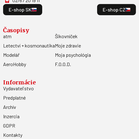
02/67 20 19 11
E-shop SK
E-shop CZ
Časopisy
atm
Šikovníček
Letectví + kosmonautika
Moje zdravie
Modelář
Moja psychológia
AeroHobby
F.O.O.D.
Informácie
Vydavateľstvo
Predplatné
Archív
Inzercia
GDPR
Kontakty