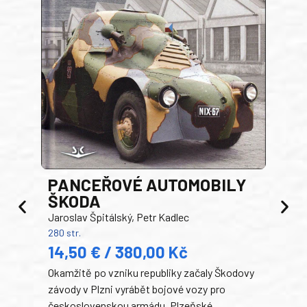
PANCEŘOVÉ AUTOMOBILY
ŠKODA
TA
Jaroslav Špitálský, Petr Kadlec
Ben
280 str.
352 s
14,50 € / 380,00 Kč
22
Okamžitě po vzniku republiky začaly Škodovy
Tank
závody v Plzni vyrábět bojové vozy pro
býva
československou armádu. Plzeňské
Rusk