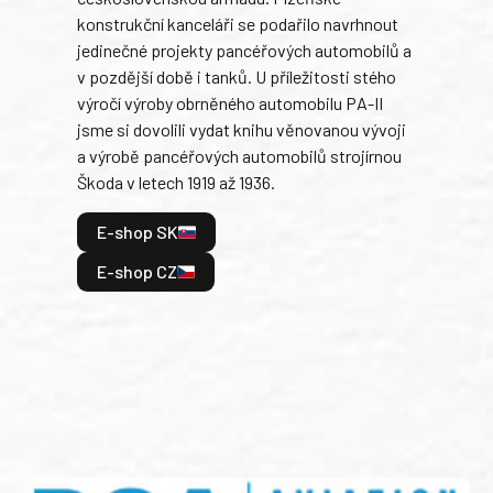
konstrukční kanceláři se podařilo navrhnout
armá
jedinečné projekty pancéřových automobilů a
stře
v pozdější době i tanků. U příležitosti stého
při 
výročí výroby obrněného automobilu PA-II
blíz
jsme si dovolili vydat knihu věnovanou vývoji
tank
a výrobě pancéřových automobilů strojírnou
v lé
Škoda v letech 1919 až 1936.
tak 
hrdi
E-shop SK
je: 
odeh
E-shop CZ
bitv
E
E