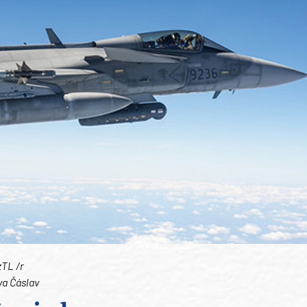
zTL /r
va Čáslav