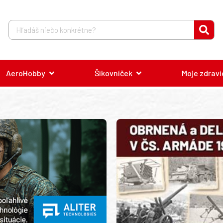
AeroHobby
Šikovníček
Moje zdravi