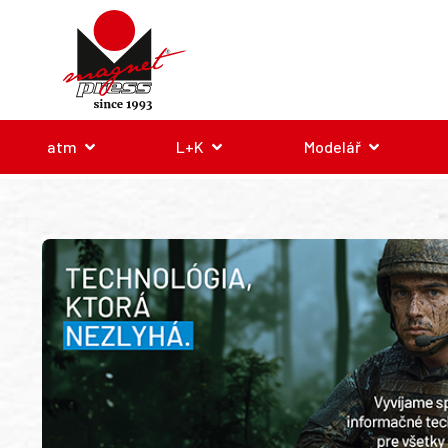
atm
L+K
Modelář