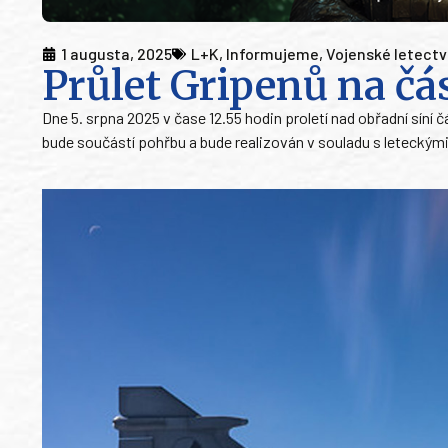
1 augusta, 2025
L+K
,
Informujeme
,
Vojenské letect
Průlet Gripenů na č
Dne 5. srpna 2025 v čase 12.55 hodin proletí nad obřadní síní 
bude součástí pohřbu a bude realizován v souladu s leteckými