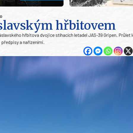
vo
áslavským hřbitovem
čáslavského hřbitova dvojice stíhacích letadel JAS-39 Gripen. Průlet
 předpisy a nařízeními.