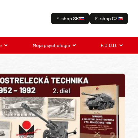
E-shop SK
E-shop CZ
e
Moja psychológia
F.O.O.D.