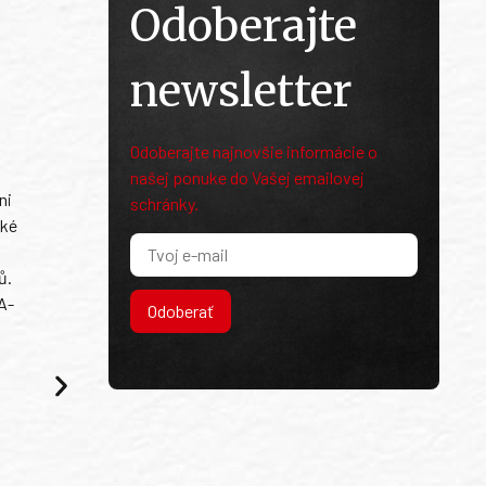
Odoberajte
newsletter
Odoberajte najnovšie informácie o
našej ponuke do Vašej emailovej
ni
schránky.
ské
ů.
A-
Odoberať