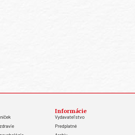
Informácie
níček
Vydavateľstvo
zdravie
Predplatné
psychológia
Archív