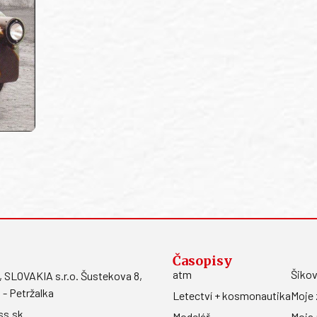
Časopisy
atm
Šikov
LOVAKIA s.r.o. Šustekova 8,
 - Petržalka
Letectví + kosmonautika
Moje 
ss.sk
Modelář
Moja 