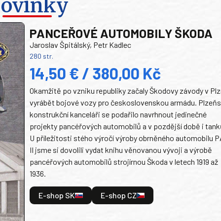
ovinky
PANCEŘOVÉ AUTOMOBILY ŠKODA
Jaroslav Špitálský, Petr Kadlec
280 str.
14,50 € / 380,00 Kč
Okamžitě po vzniku republiky začaly Škodovy závody v Plz
vyrábět bojové vozy pro československou armádu. Plzeň
konstrukční kanceláři se podařilo navrhnout jedinečné
projekty pancéřových automobilů a v pozdější době i tank
U příležitosti stého výročí výroby obrněného automobilu P
II jsme si dovolili vydat knihu věnovanou vývoji a výrobě
pancéřových automobilů strojírnou Škoda v letech 1919 až
1936.
E-shop SK
E-shop CZ