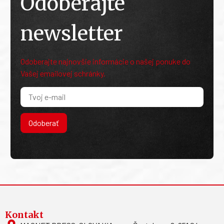
Odoberajte
newsletter
Odoberajte najnovšie informácie o našej ponuke do
Vašej emailovej schránky.
Odoberať
Kontakt