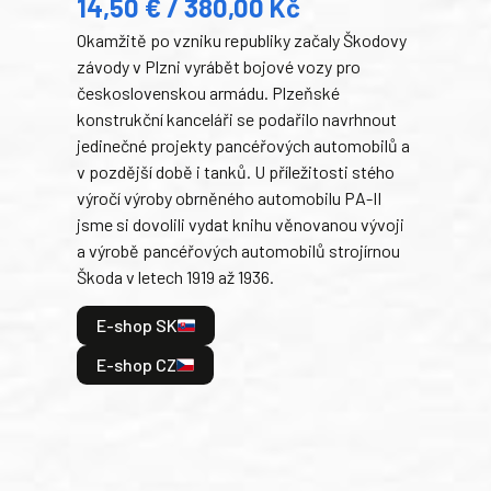
14,50 € / 380,00 Kč
22
Okamžitě po vzniku republiky začaly Škodovy
Tank
závody v Plzni vyrábět bojové vozy pro
býva
československou armádu. Plzeňské
Rusk
konstrukční kanceláři se podařilo navrhnout
armá
jedinečné projekty pancéřových automobilů a
stře
v pozdější době i tanků. U příležitosti stého
při 
výročí výroby obrněného automobilu PA-II
blíz
jsme si dovolili vydat knihu věnovanou vývoji
tank
a výrobě pancéřových automobilů strojírnou
v lé
Škoda v letech 1919 až 1936.
tak 
hrdi
E-shop SK
je: 
odeh
E-shop CZ
bitv
E
E