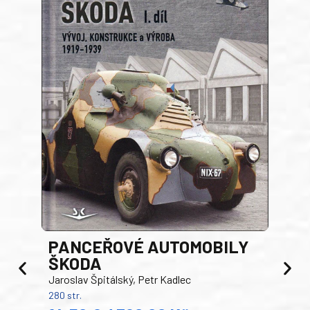
PANCEŘOVÉ AUTOMOBILY
ŠKODA
TA
Jaroslav Špitálský, Petr Kadlec
Ben
280 str.
352 s