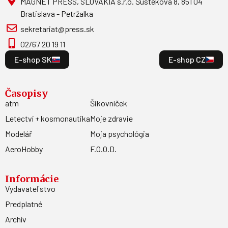
MAGNET PRESS, SLOVAKIA s.r.o. Šustekova 8, 851 04
Bratislava - Petržalka
sekretariat@press.sk
02/67 20 19 11
E-shop SK
E-shop CZ
Časopisy
atm
Šikovníček
Letectví + kosmonautika
Moje zdravie
Modelář
Moja psychológia
AeroHobby
F.O.O.D.
Informácie
Vydavateľstvo
Predplatné
Archív