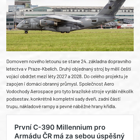
Domovem nového letounu se stane 24. základna dopravního
letectva v Praze-Kbelích. Druhý objednaný stroj by měli čeští
vojáci obdržet mezi léty 2027 a 2028. Do celého projektu je
zapojen i domácí obranný průmysl. Společnost Aero
Vodochody Aerospace pro tyto brazilské stroje vyrábí několik
podsestav, konkrétně kompletní sady dveří, zadní části
trupu, nákladové rampy a pevné náběžné hrany křídla.