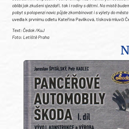
oblíbí jak zkušení sjezdaři, tak i rodiny s dětmi. Na místě bu
pobyt s polopenzí navíc půjde zkombinovat i s výlety do města
uvedla k prvnímu odletu Kateřina Pavlíková, tisková mluvčí 
Text: Čedok /KuJ
Foto: Letiště Praha
N