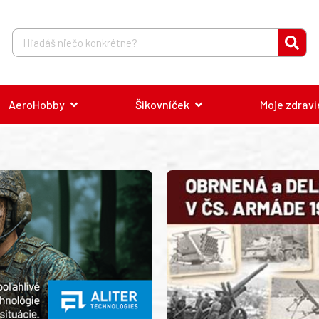
AeroHobby
Šikovníček
Moje zdravi