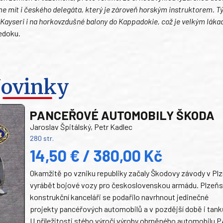
deme mít i českého delegáta, který je zároveň horským instruktorem. T
 Kayseri i na horkovzdušné balony do Kappadokie, což je velkým láka
Čedoku.
ovinky
PANCEŘOVÉ AUTOMOBILY ŠKODA
Jaroslav Špitálský, Petr Kadlec
280 str.
14,50 € / 380,00 Kč
Okamžitě po vzniku republiky začaly Škodovy závody v Plz
vyrábět bojové vozy pro československou armádu. Plzeň
konstrukční kanceláři se podařilo navrhnout jedinečné
projekty pancéřových automobilů a v pozdější době i tank
U příležitosti stého výročí výroby obrněného automobilu P