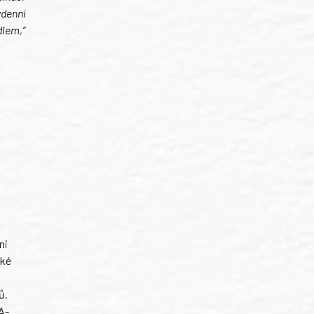
ýdenní
dlem,“
ni
ské
ů.
A-