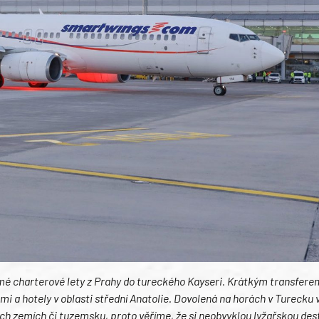
mé charterové lety z Prahy do tureckého Kayseri. Krátkým transfere
i a hotely v oblasti střední Anatolie. Dovolená na horách v Turecku 
ch zemích či tuzemsku, proto věříme, že si neobvyklou lyžařskou des