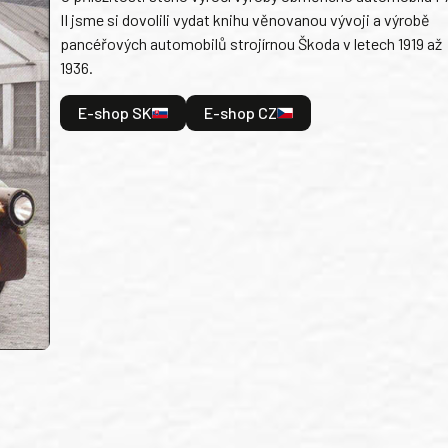
II jsme si dovolili vydat knihu věnovanou vývoji a výrobě
pancéřových automobilů strojírnou Škoda v letech 1919 až
1936.
E-shop SK
E-shop CZ