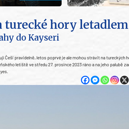
na turecké hory letadlem
rahy do Kayseri
í Češi pravidelně, letos poprvé je ale mohou strávit na tureckých h
ského letiště ve středu 27. prosince 2023 ráno a na jeho palubě zam
iyes.