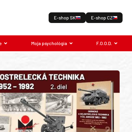
E-shop SK
E-shop CZ
e
Moja psychológia
F.O.O.D.