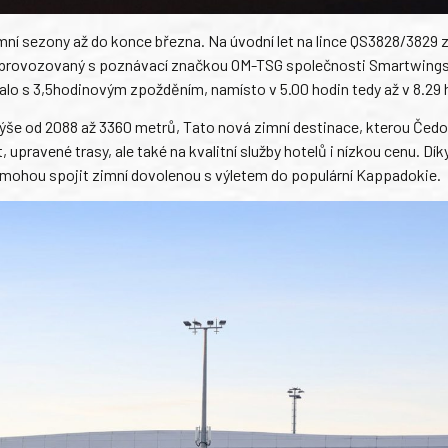
ní sezony až do konce března. Na úvodní let na lince QS3828/3829 
0) provozovaný s poznávací značkou OM-TSG společnosti Smartwings
lo s 3,5hodinovým zpožděním, namísto v 5.00 hodin tedy až v 8.29 
výše od 2088 až 3360 metrů, Tato nová zimní destinace, kterou Čedo
, upravené trasy, ale také na kvalitní služby hotelů i nízkou cenu. Dí
 a mohou spojit zimní dovolenou s výletem do populární Kappadokie.