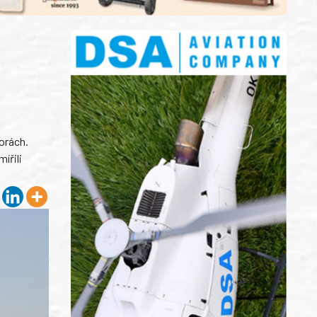
orách.
ířili