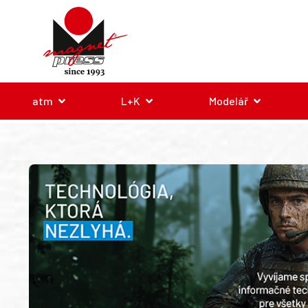
atm
L+K
Modelář