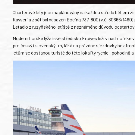
Charterové lety jsou naplánovány na každou středu během zim
Kayseri a zpět byl nasazen Boeing 737-800 (v.č. 30666/146
Letadlo z ruzyňského letiště z neznámého důvodu odstartova
Moderní horské lyžařské středisko Erciyes leží v nadmořské 
pro český i slovenský trh, láká na prázdné sjezdovky bez front
letům se dostanou turisté do této lokality rychle i pohodlně