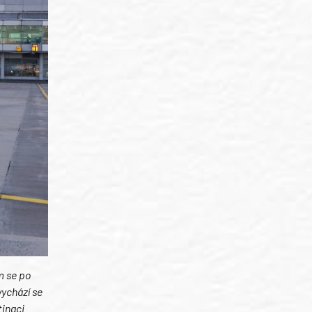
m se po
vychází se
tinaci