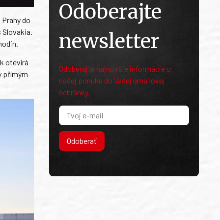
Odoberajte
z Prahy do
 Slovakia.
newsletter
hodin.
k otevírá
Odoberajte najnovšie informácie o
ky přímým
našej ponuke do Vašej emailovej
schránky.
Odoberať