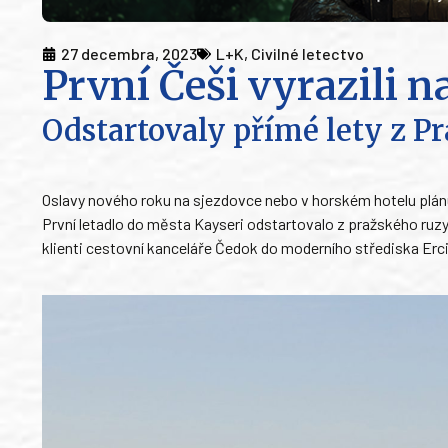
27 decembra, 2023
L+K
,
Civilné letectvo
První Češi vyrazili 
Odstartovaly přímé lety z P
Oslavy nového roku na sjezdovce nebo v horském hotelu plánuj
První letadlo do města Kayseri odstartovalo z pražského ruzyň
klienti cestovní kanceláře Čedok do moderního střediska Erc