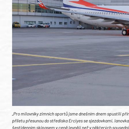
„Pro milovníky zimních sportů jsme dnešním dnem spustili pří
příletu přesunou do střediska Erciyes se sjezdovkami, lanovkam
šestidenním skipasem v ceně levněji než v některých sousední