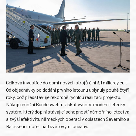
Celková investice do osmi nových strojů činí 3,1 miliardy eur.
Od objednávky po dodání prvního letounu uplynuly pouhé čtyři
roky, což představuje rekordně rychlou realizaci projektu.
Nákup umožní Bundeswehru získat vysoce moderní letecký
systém, který doplní stávající schopnosti námořního letectva
a zvýší efektivitu německých operací v oblastech Severního a
Baltského moře i nad světovými oceány.