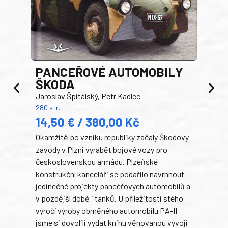
PANCEŘOVÉ AUTOMOBILY
ŠKODA
TA
Jaroslav Špitálský, Petr Kadlec
Ben
280 str.
352 s
14,50 € / 380,00 Kč
22
Okamžitě po vzniku republiky začaly Škodovy
Tank
závody v Plzni vyrábět bojové vozy pro
býva
československou armádu. Plzeňské
Rusk
konstrukční kanceláři se podařilo navrhnout
armá
jedinečné projekty pancéřových automobilů a
stře
v pozdější době i tanků. U příležitosti stého
při 
výročí výroby obrněného automobilu PA-II
blíz
jsme si dovolili vydat knihu věnovanou vývoji
tank