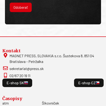
Odoberať
Kontakt
MAGNET PRESS, SLOVAKIA s.r.o. Šustekova 8, 851 04
Bratislava - Petržalka
sekretariat@press.sk
02/67 20 19 11
E-shop SK
E-shop CZ
Časopisy
atm
Šikovníček