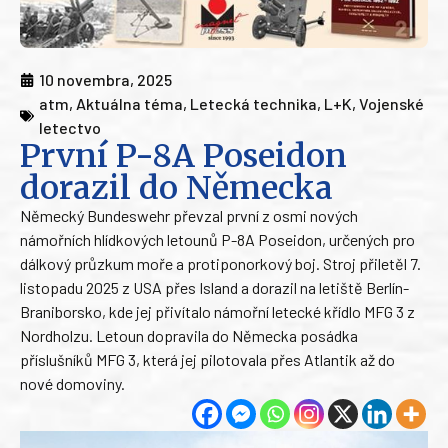
10 novembra, 2025
atm
,
Aktuálna téma
,
Letecká technika
,
L+K
,
Vojenské
letectvo
První P-8A Poseidon
dorazil do Německa
Německý Bundeswehr převzal první z osmi nových
námořních hlídkových letounů P-8A Poseidon, určených pro
dálkový průzkum moře a protiponorkový boj. Stroj přiletěl 7.
listopadu 2025 z USA přes Island a dorazil na letiště Berlín-
Braniborsko, kde jej přivítalo námořní letecké křídlo MFG 3 z
Nordholzu. Letoun dopravila do Německa posádka
příslušníků MFG 3, která jej pilotovala přes Atlantik až do
nové domoviny.