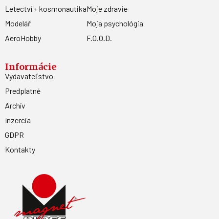
Letectví + kosmonautika
Moje zdravie
Modelář
Moja psychológia
AeroHobby
F.O.O.D.
Informácie
Vydavateľstvo
Predplatné
Archív
Inzercia
GDPR
Kontakty