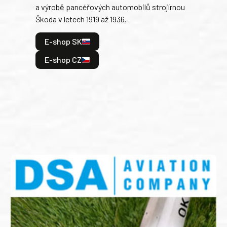
a výrobě pancéřových automobilů strojírnou
v lé
Škoda v letech 1919 až 1936.
tak 
hrdi
E-shop SK
je: 
odeh
E-shop CZ
bitv
E
E