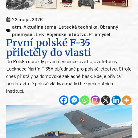
22 mája, 2026
atm
,
Aktuálna téma
,
Letecká technika
,
Obranný
priemysel
,
L+K
,
Vojenské letectvo
,
Priemysel
První polské F-35
přiletěly do vlasti
Do Polska dorazily první tři víceúčelové bojové letouny
Lockheed Martin F-35A objednané pro polské letectvo. Stroje
dnes přistály na domovské základně Łask, kde je přivítali
představitelé polské vlády, armády i bezpečnostních
institucí.