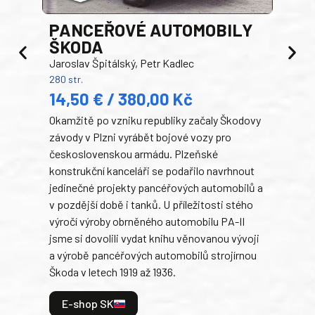
PANCEŘOVÉ AUTOMOBILY
ŠKODA
TA
Jaroslav Špitálský, Petr Kadlec
Ben
280 str.
352 s
14,50 € / 380,00 Kč
22
Okamžitě po vzniku republiky začaly Škodovy
Tank
závody v Plzni vyrábět bojové vozy pro
býva
československou armádu. Plzeňské
Rusk
konstrukční kanceláři se podařilo navrhnout
armá
jedinečné projekty pancéřových automobilů a
stře
v pozdější době i tanků. U příležitosti stého
při 
výročí výroby obrněného automobilu PA-II
blíz
jsme si dovolili vydat knihu věnovanou vývoji
tank
a výrobě pancéřových automobilů strojírnou
v lé
Škoda v letech 1919 až 1936.
tak 
hrdi
E-shop SK
je: 