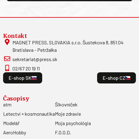
Kontakt
MAGNET PRESS, SLOVAKIA s.r.o. Šustekova 8, 851 04
Bratislava - Petržalka
sekretariat@press.sk
02/67 20 19 11
E-shop SK
E-shop CZ
Časopisy
atm
Šikovníček
Letectví + kosmonautika
Moje zdravie
Modelář
Moja psychológia
AeroHobby
F.O.O.D.