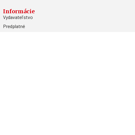
Informácie
Vydavateľstvo
Predplatné
Archív
Inzercia
GDPR
Kontakty
Facebook