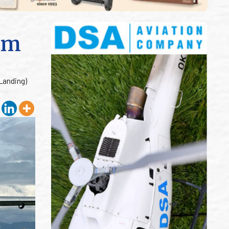
ým
Landing)