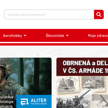
AeroHobby
Šikovníček
Moje zdravi