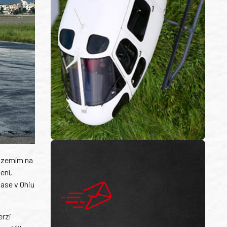
m zemím na
ení,
Base v Ohiu
erzi