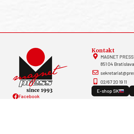
Kontakt
MAGNET PRESS, S
851 04 Bratislava
sekretariat@pre
02/67 20 19 11
E-shop SK
Facebook
Magnetpress.online
© 2023 Všetky práva vyhradené. Dizajn 