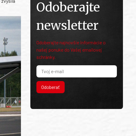
 zvýšila
Odoberajte
newsletter
Odoberajte najnovšie informácie o
našej ponuke do Vašej emailovej
schránky.
Odoberať