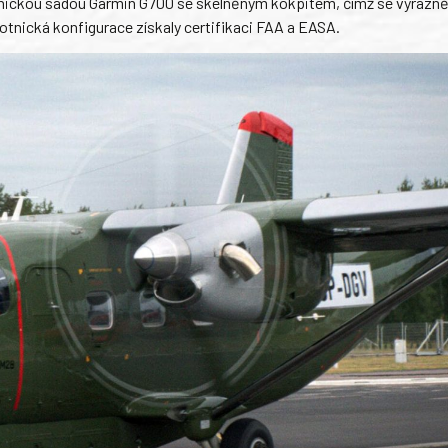
vionickou sadou Garmin G700 se skelněným kokpitem, čímž se výrazně
otnická konfigurace získaly certifikaci FAA a EASA.