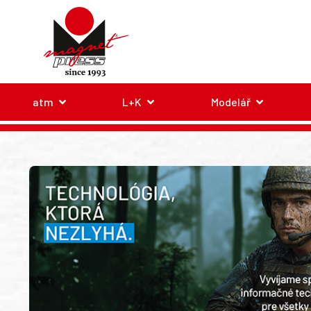
atm
L+K
Modelář