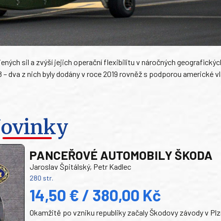
ných sil a zvýší jejich operační flexibilitu v náročných geografickýc
8 – dva z nich byly dodány v roce 2019 rovněž s podporou americké vl
ovinky
PANCEŘOVÉ AUTOMOBILY ŠKODA
Jaroslav Špitálský, Petr Kadlec
280 str.
14,50 € / 380,00 Kč
Okamžitě po vzniku republiky začaly Škodovy závody v Plz