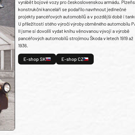
vyrábět bojové vozy pro československou armádu. Plzeň
konstrukční kanceláři se podařilo navrhnout jedinečné
projekty pancéřových automobilů a v pozdější době i tank
U příležitosti stého výročí výroby obrněného automobilu P
II jsme si dovolili vydat knihu věnovanou vývoji a výrobě
pancéřových automobilů strojírnou Škoda v letech 1919 až
1936.
E-shop SK
E-shop CZ