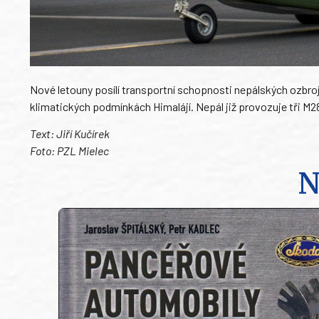
Nové letouny posílí transportní schopnosti nepálských ozbroje
klimatických podmínkách Himalájí. Nepál již provozuje tři M2
Text: Jiří Kučírek
Foto: PZL Mielec
N