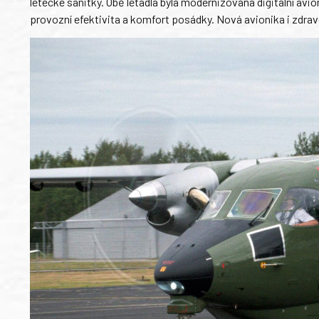
letecké sanitky. Obě letadla byla modernizována digitální a
provozní efektivita a komfort posádky. Nová avionika i zdrav