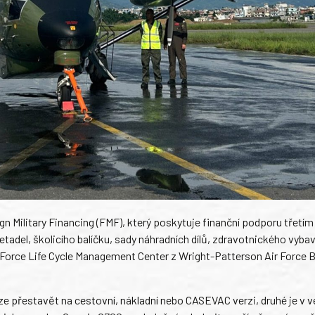
n Military Financing (FMF), který poskytuje finanční podporu třetí
adel, školicího balíčku, sady náhradních dílů, zdravotnického vybav
r Force Life Cycle Management Center z Wright-Patterson Air Force 
lze přestavět na cestovní, nákladní nebo CASEVAC verzi, druhé je v v