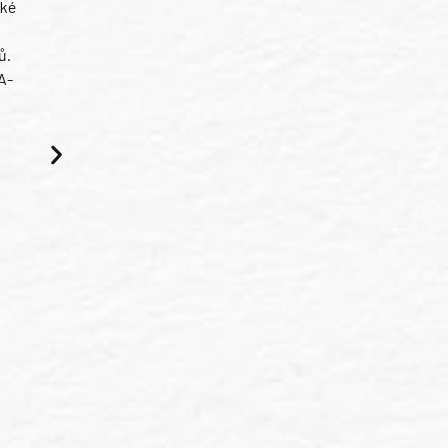
ské
ů.
A-