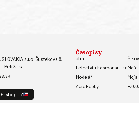
Časopisy
atm
Šikov
LOVAKIA s.r.o. Šustekova 8,
 - Petržalka
Letectví + kosmonautika
Moje 
ss.sk
Modelář
Moja 
AeroHobby
F.O.O
E-shop CZ
a