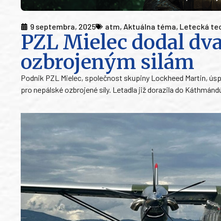
9 septembra, 2025
atm
,
Aktuálna téma
,
Letecká te
PZL Mielec dodal dv
ozbrojeným silám
Podnik PZL Mielec, společnost skupiny Lockheed Martin, ús
pro nepálské ozbrojené síly. Letadla již dorazila do Káthmándú,