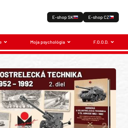
E-shop SK
E-shop CZ
e
Moja psychológia
F.O.O.D.