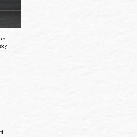
h a
ády.
ni