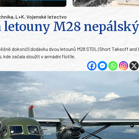
chnika
,
L+K
,
Vojenské letectvo
a letouny M28 nepálsk
pěšně dokončil dodávku dvou letounů M28 STOL (Short Takeoff and 
 kde začala sloužit v armádní flotile.