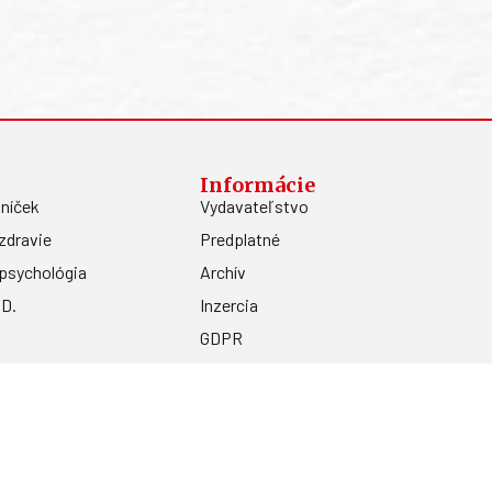
Informácie
níček
Vydavateľstvo
zdravie
Predplatné
psychológia
Archív
.D.
Inzercia
GDPR
Kontakty