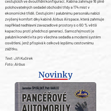
cestujících ve dvoutřídní konfiguraci. Kabina zahrnuje 16 plně
polohovatelných sedadel obchodní třídy a 174 míst v
ekonomické třídě. Cestujícím i palubnímu personálu nabízí
zvýšený komfort díky kabině Airbus Airspace, která zahrnuje
například nadhlavní zavazadlové prostory s o 60 % větší
kapacitou proti předchozí generaci. Samozřejmostí je
palubní konektivita pro všechna sedadla a moderní systém
osvětlení, jenž přispívá k celkově lepšímu cestovnímu
zážitku.
Text: Jiří Kučírek
Foto: Airbus
Novinky