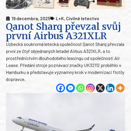
19 decembra, 2025
L+K
,
Civilné letectvo
Qanot Sharq převzal svůj
první Airbus A321XLR
Uzbecká soukromá letecká společnost Qanot Sharq převzala
první ze čtyř objednaných letadel Airbus A321XLR, a to
prostřednictvím dlouhodobého leasingu od společnosti Air
Lease. Předání stroje poznávací značky UK32112 proběhlo v
Hamburku a představuje významný krok v modernizaci flotily
dopravce.