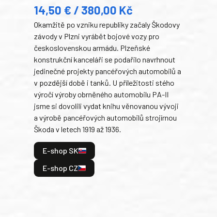
14,50 € / 380,00 Kč
22
Okamžitě po vzniku republiky začaly Škodovy
Tank
závody v Plzni vyrábět bojové vozy pro
býva
československou armádu. Plzeňské
Rusk
konstrukční kanceláři se podařilo navrhnout
armá
jedinečné projekty pancéřových automobilů a
stře
v pozdější době i tanků. U příležitosti stého
při 
výročí výroby obrněného automobilu PA-II
blíz
jsme si dovolili vydat knihu věnovanou vývoji
tank
a výrobě pancéřových automobilů strojírnou
v lé
Škoda v letech 1919 až 1936.
tak 
hrdi
E-shop SK
je: 
odeh
E-shop CZ
bitv
E
E