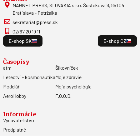
MAGNET PRESS, SLOVAKIA s.r.o. Šustekova 8, 851 04
Bratislava - Petržalka
sekretariat@press.sk
02/67 20 19 11
E-shop SK
E-shop CZ
Časopisy
atm
Šikovníček
Letectví + kosmonautika
Moje zdravie
Modelář
Moja psychológia
AeroHobby
F.O.O.D.
Informácie
Vydavateľstvo
Predplatné
Archív