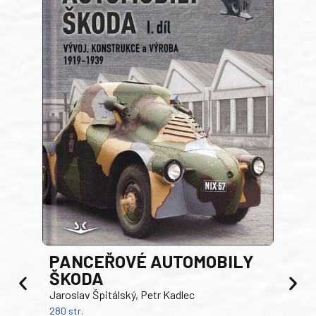
PANCEŘOVÉ AUTOMOBILY
ŠKODA
TA
Jaroslav Špitálský, Petr Kadlec
Ben
280 str.
352 s