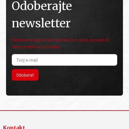
Odoberajte
newsletter
Odoberajte najnovšie informácie o našej ponuke do
Vašej emailovej schránky.
Odoberať
Kontakt