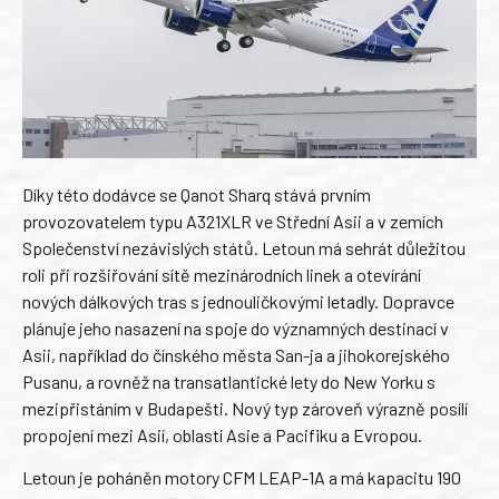
Díky této dodávce se Qanot Sharq stává prvním
provozovatelem typu A321XLR ve Střední Asii a v zemích
Společenství nezávislých států. Letoun má sehrát důležitou
roli při rozšiřování sítě mezinárodních linek a otevírání
nových dálkových tras s jednouličkovými letadly. Dopravce
plánuje jeho nasazení na spoje do významných destinací v
Asii, například do čínského města San-ja a jihokorejského
Pusanu, a rovněž na transatlantické lety do New Yorku s
mezipřistáním v Budapešti. Nový typ zároveň výrazně posílí
propojení mezi Asií, oblastí Asie a Pacifiku a Evropou.
Letoun je poháněn motory CFM LEAP-1A a má kapacitu 190