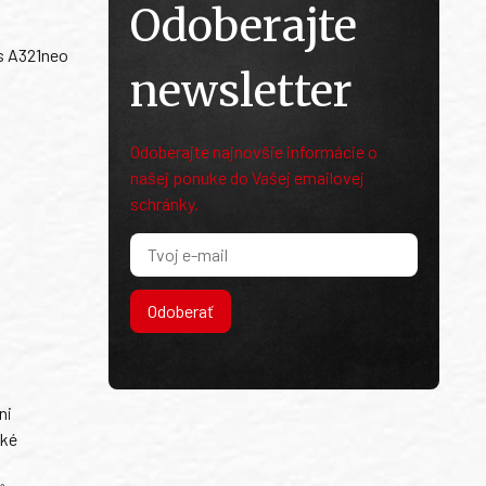
Odoberajte
us A321neo
newsletter
Odoberajte najnovšie informácie o
našej ponuke do Vašej emailovej
schránky.
Odoberať
ni
ské