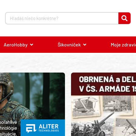
AeroHobby
Šikovníček
Moje zdravi