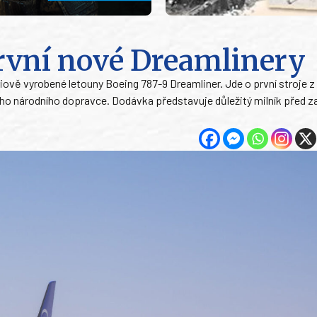
první nové Dreamlinery
iově vyrobené letouny Boeing 787-9 Dreamliner. Jde o první stroje z
ého národního dopravce. Dodávka představuje důležitý milník před 