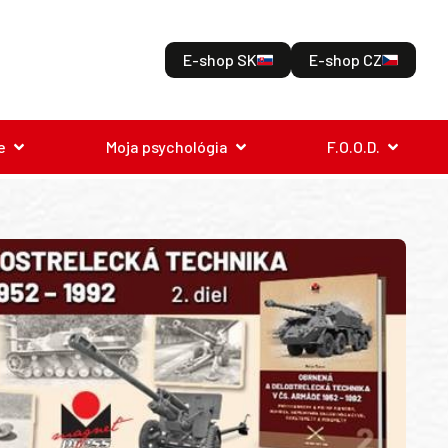
E-shop SK
E-shop CZ
e
Moja psychológia
F.O.O.D.