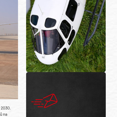
n 2030.
ců na