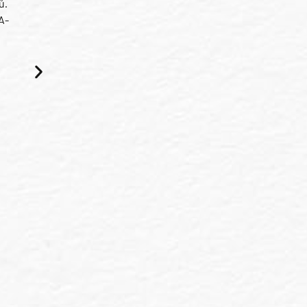
ů.
A-