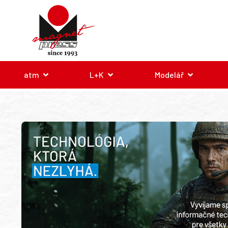
atm
L+K
Modelář