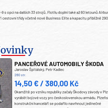
9 s opcí na dalších 33 strojů. Flotilu doplní také až 60 letounů Airb
i cestovní třídy včetně nové Business Elite a kapacitu přibližně 290
ovinky
PANCEŘOVÉ AUTOMOBILY ŠKODA
Jaroslav Špitálský, Petr Kadlec
280 str.
14,50 € / 380,00 Kč
Okamžitě po vzniku republiky začaly Škodovy závody v Plz
vyrábět bojové vozy pro československou armádu. Plzeň
konstrukční kanceláři se podařilo navrhnout jedinečné