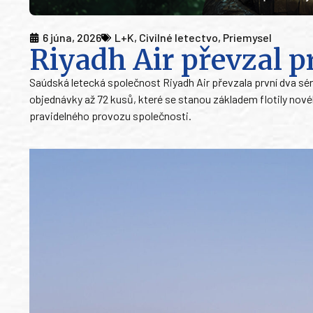
6 júna, 2026
L+K
,
Civilné letectvo
,
Priemysel
Riyadh Air převzal 
Saúdská letecká společnost Riyadh Air převzala první dva sér
objednávky až 72 kusů, které se stanou základem flotily nov
pravidelného provozu společnosti.