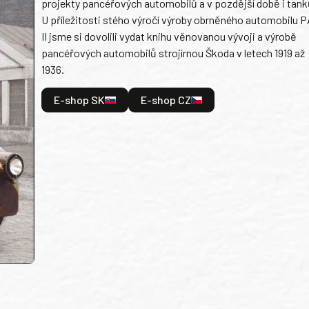
projekty pancéřových automobilů a v pozdější době i tank
U příležitosti stého výročí výroby obrněného automobilu P
II jsme si dovolili vydat knihu věnovanou vývoji a výrobě
pancéřových automobilů strojírnou Škoda v letech 1919 až
1936.
E-shop SK
E-shop CZ