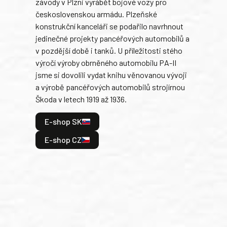
závody v Plzni vyrábět bojové vozy pro
býva
československou armádu. Plzeňské
Rusk
konstrukční kanceláři se podařilo navrhnout
armá
jedinečné projekty pancéřových automobilů a
stře
v pozdější době i tanků. U příležitosti stého
při 
výročí výroby obrněného automobilu PA-II
blíz
jsme si dovolili vydat knihu věnovanou vývoji
tank
a výrobě pancéřových automobilů strojírnou
v lé
Škoda v letech 1919 až 1936.
tak 
hrdi
E-shop SK
je: 
odeh
E-shop CZ
bitv
E
E