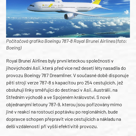
Počítačová grafika Boeingu 787-8 Royal Brunei Airlines (foto:
Boeing)
Royal Brunei Airlines byly první leteckou společností v
jihovýchodní Asii, která před více než deseti léty nasadila do
provozu Boeingy 787 Dreamliner. V současné době disponuje
pěti stroji verze 787-8 s kapacitou pro 254 cestujících, jež
obsluhují linky směřující do destinací v Asii, Austrálii, na
Středním východě a ve Spojeném království. S nově
objednanými letouny 787-9, kterou jsou pořizovány mimo
jiné v reakci na rostoucí poptávku po regionálních, bude
dopravce schopen přepravit více cestujících a nákladu na
delší vzdálenosti při vyšší efektivitě provozu.