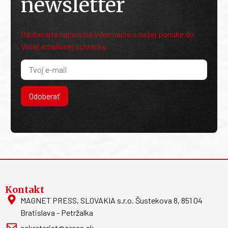
newsletter
Odoberajte najnovšie informácie o našej ponuke do
Vašej emailovej schránky.
Odoberať
Kontakt
MAGNET PRESS, SLOVAKIA s.r.o. Šustekova 8, 851 04
Bratislava - Petržalka
sekretariat@press.sk