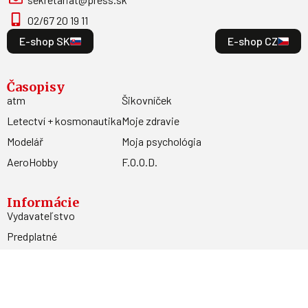
02/67 20 19 11
E-shop SK
E-shop CZ
Časopisy
atm
Šikovníček
Letectví + kosmonautika
Moje zdravie
Modelář
Moja psychológia
AeroHobby
F.O.O.D.
Informácie
Vydavateľstvo
Predplatné
Archív
Inzercia
GDPR