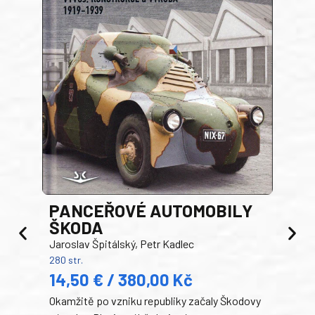
PANCEŘOVÉ AUTOMOBILY
ŠKODA
TA
Jaroslav Špitálský, Petr Kadlec
Ben
280 str.
352 s
14,50 € / 380,00 Kč
22
Okamžitě po vzniku republiky začaly Škodovy
Tank