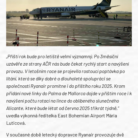
„Příští rok bude pro letiště velmi významný. Po 3měsíční
uzávěře ze strany AČR nás bude čekat rychlý start a navýšení
provozu. V letošním roce se projevila rostoucí poptávka po
lítání, která se díky dobré a dlouholeté spolupráci se
společností Ryanair promítne i do příštího roku 2025. Krom
přidání nové linky do Palma de Mallorca dojde v příštím roce i k
navýšení počtu rotací na lince do oblíbeného slunečného
Alicante, které bude létat od června 2025 třikrát týdně,“
uvedla výkonná ředitelka East Bohemian Airport Mária
Luticová.
V současné době letecký dopravce Ryanair provozuje dvě