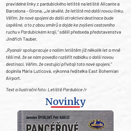
pravidelné linky z pardubického letiště na letiště Alicante a
Barcelona – Girona.
„Je skvělé, že letiště má další novou linku.
Věřím, že nové spojení do další atraktivní destinace bude
úspěšné, a to z obou směrů a dojde ke zvýšení cestovního
ruchu v Pardubickém kraji,“
sdělil předseda představenstva
Jindřich Tauber.
„Ryanair spolupracuje s naším letištěm již několik let a mně
těší mě, že se nám povedlo rozšířit nabídku o další novou
destinací. Věřím, že cestující přivítají toto nové spojení,“
doplnila Mária Luticová, výkonná ředitelka East Bohemian
Airport.
Text a ilustrační foto: Letiště Pardubice /r
Novinky