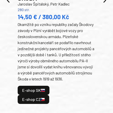
Jaroslav Špitálský, Petr Kadlec
Ben
280 str.
352 s
14,50 € / 380,00 Kč
22
Okamžitě po vzniku republiky začaly Škodovy
Tank
závody v Plzni vyrábět bojové vozy pro
býva
československou armádu. Plzeňské
Rusk
konstrukční kanceláři se podařilo navrhnout
armá
jedinečné projekty pancéřových automobilů a
stře
v pozdější době i tanků. U příležitosti stého
při 
výročí výroby obrněného automobilu PA-II
blíz
jsme si dovolili vydat knihu věnovanou vývoji
tank
a výrobě pancéřových automobilů strojírnou
v lé
Škoda v letech 1919 až 1936.
tak 
hrdi
E-shop SK
je: 
odeh
E-shop CZ
bitv