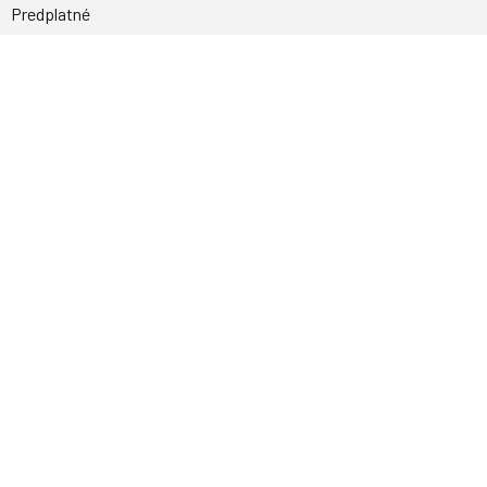
Predplatné
Archív
Inzercia
GDPR
Kontakty
Facebook
Magnetpress.online
© 2023 Všetky práva vyhradené. Dizajn a
programovanie: