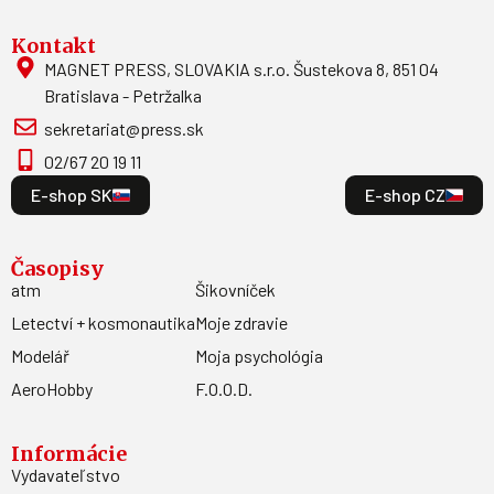
Kontakt
MAGNET PRESS, SLOVAKIA s.r.o. Šustekova 8, 851 04
Bratislava - Petržalka
sekretariat@press.sk
02/67 20 19 11
E-shop SK
E-shop CZ
Časopisy
atm
Šikovníček
Letectví + kosmonautika
Moje zdravie
Modelář
Moja psychológia
AeroHobby
F.O.O.D.
Informácie
Vydavateľstvo