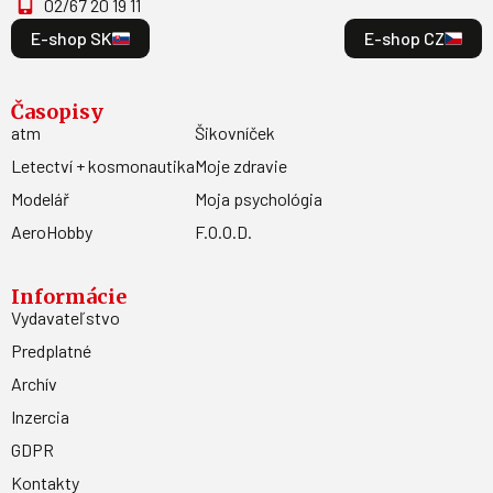
02/67 20 19 11
E-shop SK
E-shop CZ
Časopisy
atm
Šikovníček
Letectví + kosmonautika
Moje zdravie
Modelář
Moja psychológia
AeroHobby
F.O.O.D.
Informácie
Vydavateľstvo
Predplatné
Archív
Inzercia
GDPR
Kontakty