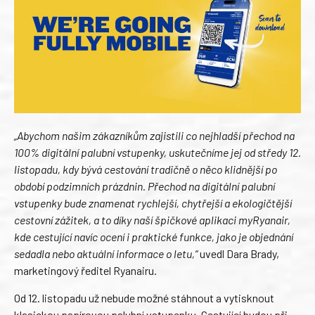
„Abychom našim zákazníkům zajistili co nejhladší přechod na
100% digitální palubní vstupenky, uskutečníme jej od středy 12.
listopadu, kdy bývá cestování tradičně o něco klidnější po
období podzimních prázdnin. Přechod na digitální palubní
vstupenky bude znamenat rychlejší, chytřejší a ekologičtější
cestovní zážitek, a to díky naší špičkové aplikaci myRyanair,
kde cestující navíc ocení i praktické funkce, jako je objednání
sedadla nebo aktuální informace o letu,“
uvedl Dara Brady,
marketingový ředitel Ryanairu.
Od 12. listopadu už nebude možné stáhnout a vytisknout
klasickou papírovou palubní vstupenku. Cestující budou při