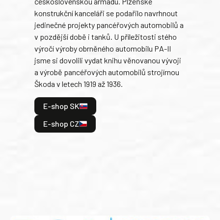
československou armádu. Plzeňské
Rusk
konstrukční kanceláři se podařilo navrhnout
armá
jedinečné projekty pancéřových automobilů a
stře
v pozdější době i tanků. U příležitosti stého
při 
výročí výroby obrněného automobilu PA-II
blíz
jsme si dovolili vydat knihu věnovanou vývoji
tank
a výrobě pancéřových automobilů strojírnou
v lé
Škoda v letech 1919 až 1936.
tak 
hrdi
E-shop SK
je: 
odeh
E-shop CZ
bitv
E
E