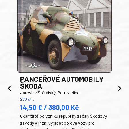
PANCEŘOVÉ AUTOMOBILY
ŠKODA
TA
Jaroslav Špitálský, Petr Kadlec
Ben
280 str.
352 s
14,50 € / 380,00 Kč
22
Okamžitě po vzniku republiky začaly Škodovy
Tank
závody v Plzni vyrábět bojové vozy pro
býva