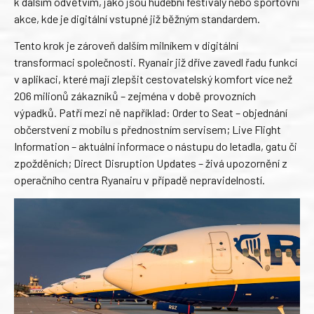
k dalším odvětvím, jako jsou hudební festivaly nebo sportovní
akce, kde je digitální vstupné již běžným standardem.
Tento krok je zároveň dalším milníkem v digitální
transformaci společnosti. Ryanair již dříve zavedl řadu funkcí
v aplikaci, které mají zlepšit cestovatelský komfort více než
206 milionů zákazníků – zejména v době provozních
výpadků. Patří mezi ně například: Order to Seat – objednání
občerstvení z mobilu s přednostním servisem; Live Flight
Information – aktuální informace o nástupu do letadla, gatu či
zpožděních; Direct Disruption Updates – živá upozornění z
operačního centra Ryanairu v případě nepravidelností.