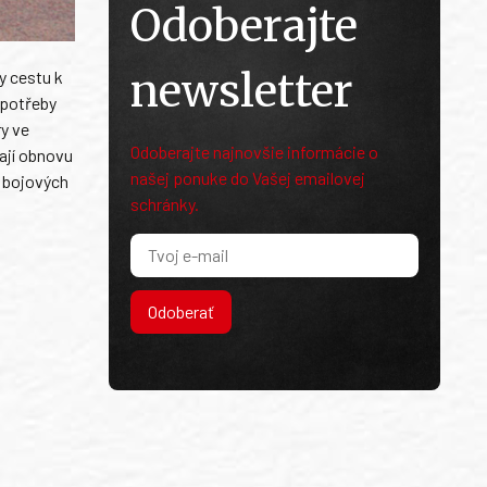
Odoberajte
newsletter
y cestu k
 potřeby
y ve
Odoberajte najnovšie informácie o
ají obnovu
našej ponuke do Vašej emailovej
h bojových
schránky.
Odoberať