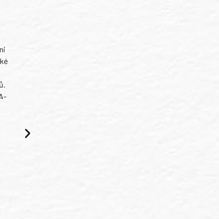
ni
ské
ů.
A-