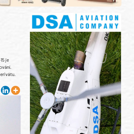
15 je
ování.
erivátu.