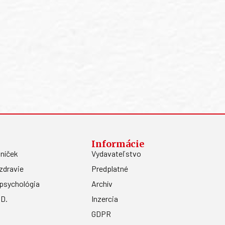
Informácie
níček
Vydavateľstvo
zdravie
Predplatné
psychológia
Archív
.D.
Inzercia
GDPR