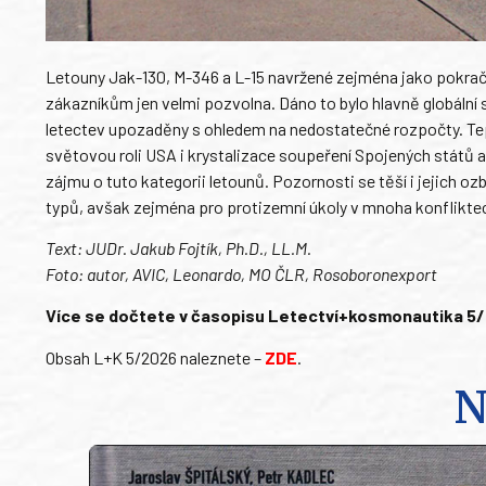
Letouny Jak-130, M-346 a L-15 navržené zejména jako pokračo
zákazníkům jen velmi pozvolna. Dáno to bylo hlavně globální s
letectev upozaděny s ohledem na nedostatečné rozpočty. Tep
světovou roli USA i krystalizace soupeření Spojených států
zájmu o tuto kategorii letounů. Pozornosti se těší i jejich 
typů, avšak zejména pro protizemní úkoly v mnoha konfliktech 
Text: JUDr. Jakub Fojtík, Ph.D., LL.M.
Foto: autor, AVIC, Leonardo, MO ČLR, Rosoboronexport
Více se dočtete v časopisu Letectví+kosmonautika 5/20
Obsah L+K 5/2026 naleznete –
ZDE
.
N