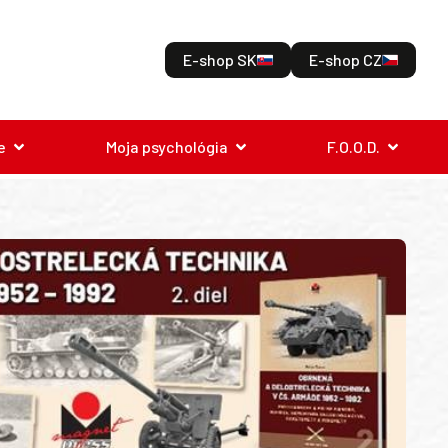
E-shop SK
E-shop CZ
e
Moja psychológia
F.O.O.D.