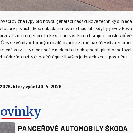
vací cvičné typy pro novou generaci nadzvukové techniky si hledal
ituací v prvních dvou dekádách nového tisíciletí, kdy byly výcvikové
rve až změna geopolitické situace, válka na Ukrajině, pokles důvěr
 a Číny se všudypřítomným rozdělováním Země na sféry vlivu znamen
ozbrojené verze. Ty sice nadále nedosahují schopností plnohodnotnýc
nízké intenzity či potírání guerillových jednotek zcela postačují.
26, který vyšel 30. 4. 2026.
ovinky
PANCEŘOVÉ AUTOMOBILY ŠKODA