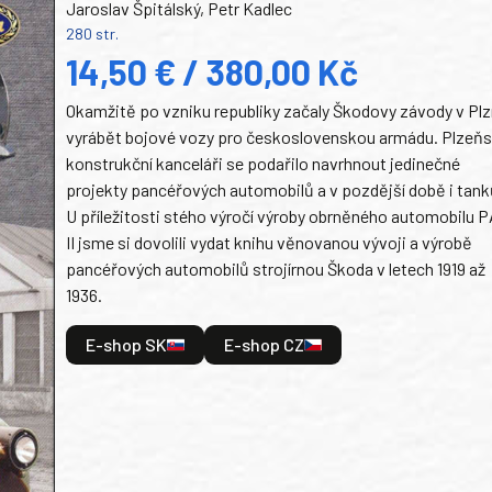
Jaroslav Špitálský, Petr Kadlec
280 str.
14,50 € / 380,00 Kč
Okamžitě po vzniku republiky začaly Škodovy závody v Plz
vyrábět bojové vozy pro československou armádu. Plzeň
konstrukční kanceláři se podařilo navrhnout jedinečné
projekty pancéřových automobilů a v pozdější době i tank
U příležitosti stého výročí výroby obrněného automobilu P
II jsme si dovolili vydat knihu věnovanou vývoji a výrobě
pancéřových automobilů strojírnou Škoda v letech 1919 až
1936.
E-shop SK
E-shop CZ