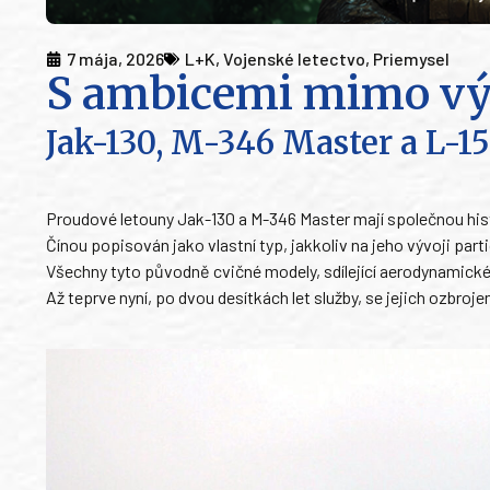
7 mája, 2026
L+K
,
Vojenské letectvo
,
Priemysel
S ambicemi mimo vý
Jak-130, M-346 Master a L-15
Proudové letouny Jak-130 a M-346 Master mají společnou his
Čínou popisován jako vlastní typ, jakkoliv na jeho vývoji pa
Všechny tyto původně cvičné modely, sdílející aerodynamické
Až teprve nyní, po dvou desítkách let služby, se jejich ozbroje