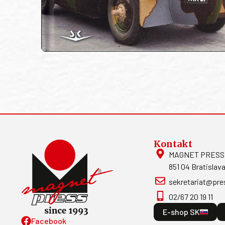
Kontakt
MAGNET PRESS, S
851 04 Bratislava
sekretariat@pre
02/67 20 19 11
E-shop SK
Facebook