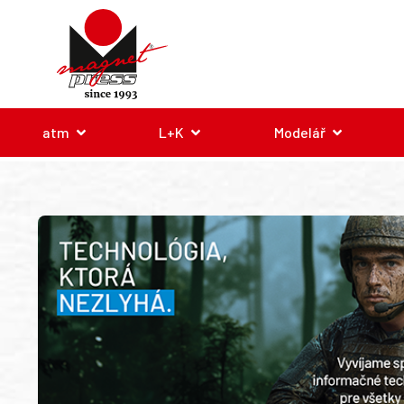
atm
L+K
Modelář