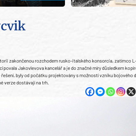
cvik
torii zakončenou rozchodem rusko-italského konsorcia, zatímco L-
rticipovala Jakovlevova kancelář a je do značné míry důsledkem kopír
 řešení, byly od počátku projektovány s možností vzniku bojového d
né verze dostávají na trh.