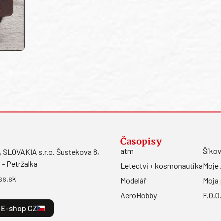
Časopisy
atm
Šikov
LOVAKIA s.r.o. Šustekova 8,
 - Petržalka
Letectví + kosmonautika
Moje 
ss.sk
Modelář
Moja 
AeroHobby
F.O.O
E-shop CZ