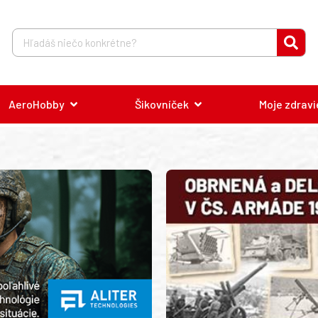
AeroHobby
Šikovníček
Moje zdravi