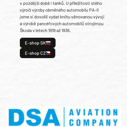
v pozdější době i tanků. U příležitosti stého
při 
výročí výroby obrněného automobilu PA-II
blíz
jsme si dovolili vydat knihu věnovanou vývoji
tank
a výrobě pancéřových automobilů strojírnou
v lé
Škoda v letech 1919 až 1936.
tak 
hrdi
E-shop SK
je: 
odeh
E-shop CZ
bitv
E
E