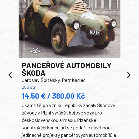
PANCEŘOVÉ AUTOMOBILY
ŠKODA
TA
Jaroslav Špitálský, Petr Kadlec
Ben
280 str.
352 s
14,50 € / 380,00 Kč
22
Okamžitě po vzniku republiky začaly Škodovy
Tank
závody v Plzni vyrábět bojové vozy pro
býva
československou armádu. Plzeňské
Rusk
konstrukční kanceláři se podařilo navrhnout
armá
jedinečné projekty pancéřových automobilů a
stře