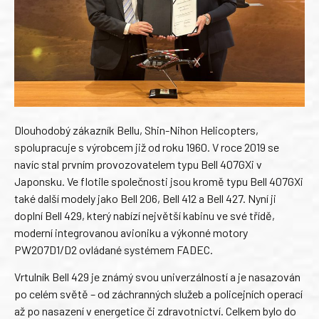
Dlouhodobý zákazník Bellu, Shin-Nihon Helicopters,
spolupracuje s výrobcem již od roku 1960. V roce 2019 se
navíc stal prvním provozovatelem typu Bell 407GXi v
Japonsku. Ve flotile společnosti jsou kromě typu Bell 407GXi
také další modely jako Bell 206, Bell 412 a Bell 427. Nyní ji
doplní Bell 429, který nabízí největší kabinu ve své třídě,
moderní integrovanou avioniku a výkonné motory
PW207D1/D2 ovládané systémem FADEC.
Vrtulník Bell 429 je známý svou univerzálností a je nasazován
po celém světě – od záchranných služeb a policejních operací
až po nasazení v energetice či zdravotnictví. Celkem bylo do