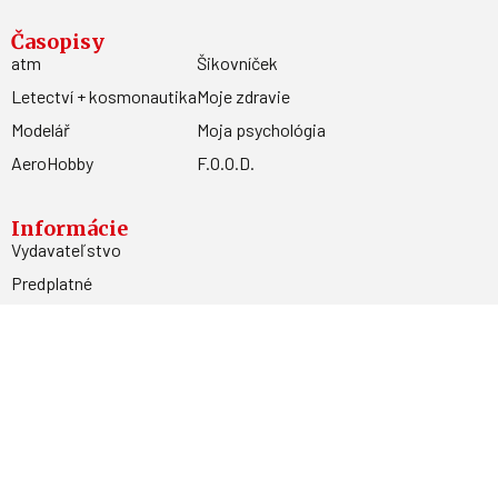
Časopisy
atm
Šikovníček
Letectví + kosmonautika
Moje zdravie
Modelář
Moja psychológia
AeroHobby
F.O.O.D.
Informácie
Vydavateľstvo
Predplatné
Archív
Inzercia
GDPR
Kontakty