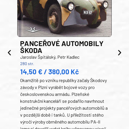
PANCEŘOVÉ AUTOMOBILY
ŠKODA
TA
Jaroslav Špitálský, Petr Kadlec
Ben
280 str.
352 s
14,50 € / 380,00 Kč
22
Okamžitě po vzniku republiky začaly Škodovy
Tank
závody v Plzni vyrábět bojové vozy pro
býva
československou armádu. Plzeňské
Rusk
konstrukční kanceláři se podařilo navrhnout
armá
jedinečné projekty pancéřových automobilů a
stře
v pozdější době i tanků. U příležitosti stého
při 
výročí výroby obrněného automobilu PA-II
blíz
jsme si dovolili vydat knihu věnovanou vývoji