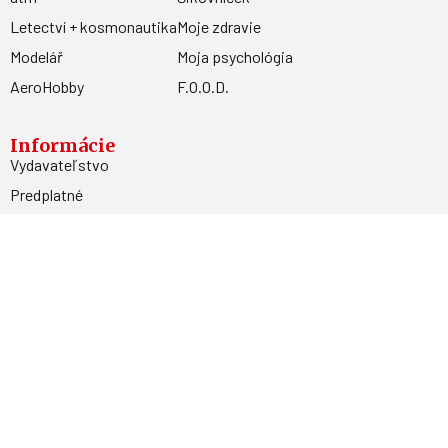
Letectví + kosmonautika
Moje zdravie
Modelář
Moja psychológia
AeroHobby
F.O.O.D.
Informácie
Vydavateľstvo
Predplatné
Archív
Inzercia
GDPR
Kontakty