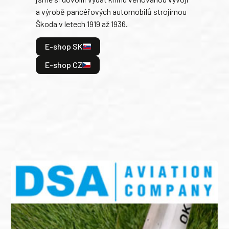
tank
a výrobě pancéřových automobilů strojírnou
v lé
Škoda v letech 1919 až 1936.
tak 
hrdi
E-shop SK
je: 
odeh
E-shop CZ
bitv
E
E