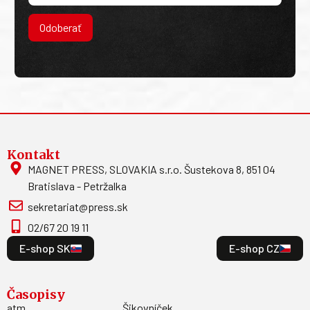
Odoberať
Kontakt
MAGNET PRESS, SLOVAKIA s.r.o. Šustekova 8, 851 04
Bratislava - Petržalka
sekretariat@press.sk
02/67 20 19 11
E-shop SK
E-shop CZ
Časopisy
atm
Šikovníček