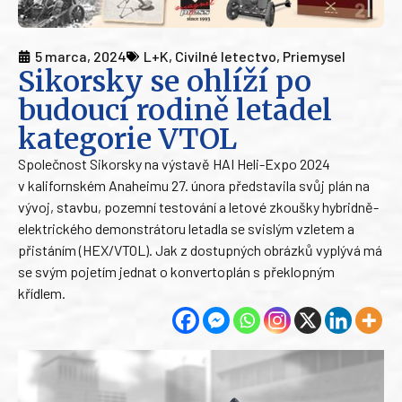
5 marca, 2024
L+K
,
Civilné letectvo
,
Priemysel
Sikorsky se ohlíží po
budoucí rodině letadel
kategorie VTOL
Společnost Sikorsky na výstavě HAI Heli-Expo 2024
v kalifornském Anaheimu 27. února představila svůj plán na
vývoj, stavbu, pozemní testování a letové zkoušky hybridně-
elektrického demonstrátoru letadla se svislým vzletem a
přistáním (HEX/VTOL). Jak z dostupných obrázků vyplývá má
se svým pojetím jednat o konvertoplán s překlopným
křídlem.