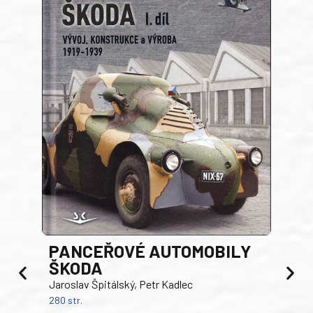
PANCEŘOVÉ AUTOMOBILY
ŠKODA
TA
Jaroslav Špitálský, Petr Kadlec
Ben
280 str.
352 s