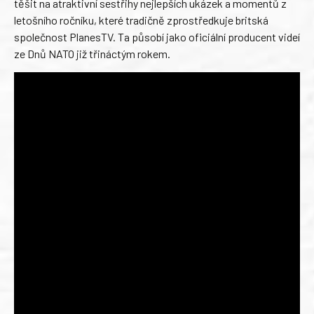
těšit na atraktivní sestřihy nejlepších ukázek a momentů z
letošního ročníku, které tradičně zprostředkuje britská
společnost PlanesTV. Ta působí jako oficiální producent videí
ze Dnů NATO již třináctým rokem.