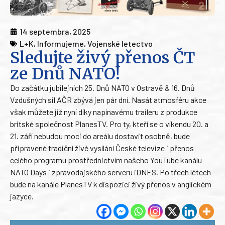
14 septembra, 2025
L+K
,
Informujeme
,
Vojenské letectvo
Sledujte živý přenos ČT
ze Dnů NATO!
Do začátku jubilejních 25. Dnů NATO v Ostravě & 16. Dnů
Vzdušných sil AČR zbývá jen pár dní. Nasát atmosféru akce
však můžete již nyní díky napínavému traileru z produkce
britské společnost PlanesTV. Pro ty, kteří se o víkendu 20. a
21. září nebudou moci do areálu dostavit osobně, bude
připravené tradiční živé vysílání České televize i přenos
celého programu prostřednictvím našeho YouTube kanálu
NATO Days i zpravodajského serveru iDNES. Po třech létech
bude na kanále PlanesTV k dispozici živý přenos v anglickém
jazyce.