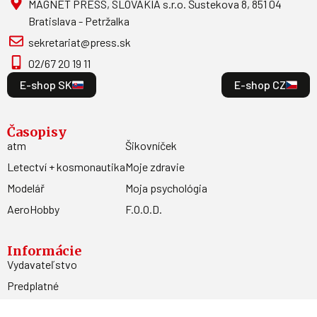
MAGNET PRESS, SLOVAKIA s.r.o. Šustekova 8, 851 04
Bratislava - Petržalka
sekretariat@press.sk
02/67 20 19 11
E-shop SK
E-shop CZ
Časopisy
atm
Šikovníček
Letectví + kosmonautika
Moje zdravie
Modelář
Moja psychológia
AeroHobby
F.O.O.D.
Informácie
Vydavateľstvo
Predplatné
Archív