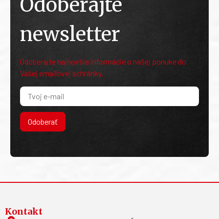
Odoberajte
newsletter
Odoberajte najnovšie informácie o našej ponuke do
Vašej emailovej schránky.
Odoberať
Kontakt