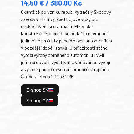
14,50 € / 380,00 Kč
22
Okamžitě po vzniku republiky začaly Škodovy
Tank
závody v Plzni vyrábět bojové vozy pro
býva
československou armádu. Plzeňské
Rusk
konstrukční kanceláři se podařilo navrhnout
armá
jedinečné projekty pancéřových automobilů a
stře
v pozdější době i tanků. U příležitosti stého
při 
výročí výroby obrněného automobilu PA-II
blíz
jsme si dovolili vydat knihu věnovanou vývoji
tank
a výrobě pancéřových automobilů strojírnou
v lé
Škoda v letech 1919 až 1936.
tak 
hrdi
E-shop SK
je: 
odeh
E-shop CZ
bitv
E
E