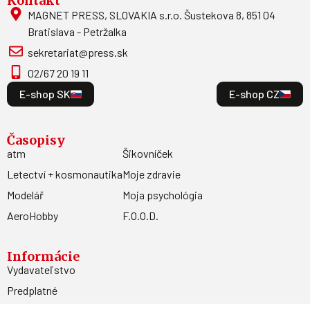
Kontakt
MAGNET PRESS, SLOVAKIA s.r.o. Šustekova 8, 851 04
Bratislava - Petržalka
sekretariat@press.sk
02/67 20 19 11
E-shop SK
E-shop CZ
Časopisy
atm
Šikovníček
Letectví + kosmonautika
Moje zdravie
Modelář
Moja psychológia
AeroHobby
F.O.O.D.
Informácie
Vydavateľstvo
Predplatné