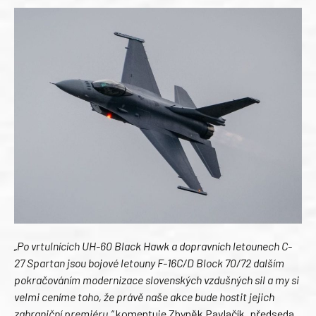
„Po vrtulnících UH-60 Black Hawk a dopravních letounech C-
27 Spartan jsou bojové letouny F-16C/D Block 70/72 dalším
pokračováním modernizace slovenských vzdušných sil a my si
velmi ceníme toho, že právě naše akce bude hostit jejich
zahraniční premiéru,“
komentuje Zbyněk Pavlačík, předseda