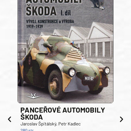
PANCEŘOVÉ AUTOMOBILY
ŠKODA
TA
Jaroslav Špitálský, Petr Kadlec
Ben
280 str.
352 s