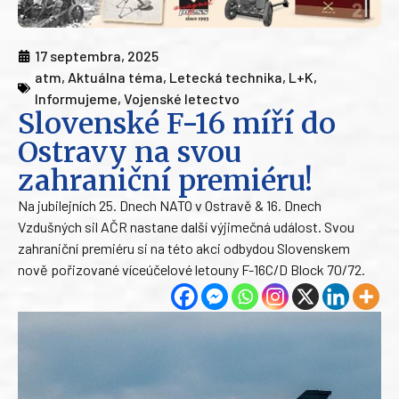
17 septembra, 2025
atm
,
Aktuálna téma
,
Letecká technika
,
L+K
,
Informujeme
,
Vojenské letectvo
Slovenské F-16 míří do
Ostravy na svou
zahraniční premiéru!
Na jubilejních 25. Dnech NATO v Ostravě & 16. Dnech
Vzdušných sil AČR nastane další výjimečná událost. Svou
zahraniční premiéru si na této akci odbydou Slovenskem
nově pořizované víceúčelové letouny F-16C/D Block 70/72.