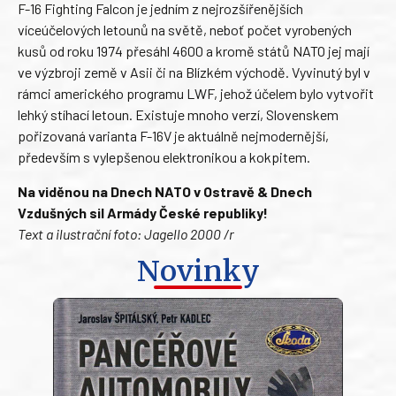
F-16 Fighting Falcon je jedním z nejrozšířenějších
víceúčelových letounů na světě, neboť počet vyrobených
kusů od roku 1974 přesáhl 4600 a kromě států NATO jej mají
ve výzbroji země v Asii či na Blízkém východě. Vyvinutý byl v
rámci amerického programu LWF, jehož účelem bylo vytvořit
lehký stíhací letoun. Existuje mnoho verzí, Slovenskem
pořizovaná varianta F-16V je aktuálně nejmodernější,
především s vylepšenou elektronikou a kokpitem.
Na viděnou na Dnech NATO v Ostravě & Dnech
Vzdušných sil Armády České republiky!
Text a ilustrační foto: Jagello 2000 /r
Novinky