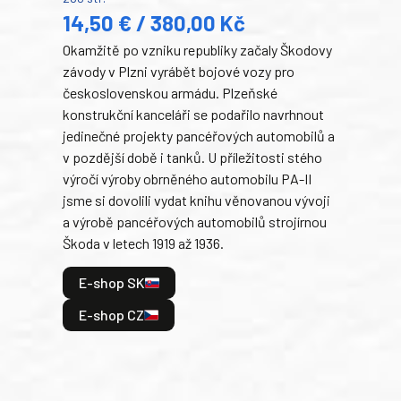
14,50 € / 380,00 Kč
22
Okamžitě po vzniku republiky začaly Škodovy
Tank
závody v Plzni vyrábět bojové vozy pro
býva
československou armádu. Plzeňské
Rusk
konstrukční kanceláři se podařilo navrhnout
armá
jedinečné projekty pancéřových automobilů a
stře
v pozdější době i tanků. U příležitosti stého
při 
výročí výroby obrněného automobilu PA-II
blíz
jsme si dovolili vydat knihu věnovanou vývoji
tank
a výrobě pancéřových automobilů strojírnou
v lé
Škoda v letech 1919 až 1936.
tak 
hrdi
E-shop SK
je: 
odeh
E-shop CZ
bitv
E