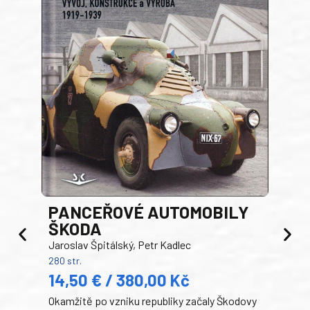
PANCEŘOVÉ AUTOMOBILY
ŠKODA
TA
Jaroslav Špitálský, Petr Kadlec
Ben
280 str.
352 s
14,50 € / 380,00 Kč
22
Okamžitě po vzniku republiky začaly Škodovy
Tank