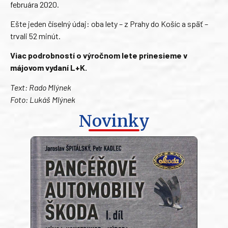
februára 2020.
Ešte jeden číselný údaj: oba lety – z Prahy do Košíc a späť –
trvali 52 minút.
Viac podrobností o výročnom lete prinesieme v
májovom vydaní L+K.
Text: Rado Mlýnek
Foto: Lukáš Mlýnek
Novinky