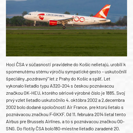
Hoci ČSA v súčasnosti pravidelne do Košíc nelietajú, urobili k
spomenutému stému výročiu sympatické gesto – uskutočnili
špeciálny „pozdravný“ let z Prahy do Košíc a späť. Let
vykonalo lietadlo typu A320-204 s českou poznávacou
značkou OK-HEU, ktorého sériové výrobné číslo je 1885. Svoj
prvý vzlet lietadlo uskutočnilo 4. októbra 2002 a 2.decembra
2002 bolo dodané spoločnosti Air France, pre ktorú lietalo s
poznávacou značkou F-GKXF. Od 11. februára 2014 lietal tento
Airbus pre Brussels Airlines, a to s poznávacou značkou OO-
SNG. Do flotily ČSA bolo180-miestne lietadlo zaradené 20.