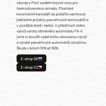
závody v Plzni vyrábět bojové vozy pro
býva
československou armádu. Plzeňské
Rusk
konstrukční kanceláři se podařilo navrhnout
armá
jedinečné projekty pancéřových automobilů a
stře
v pozdější době i tanků. U příležitosti stého
při 
výročí výroby obrněného automobilu PA-II
blíz
jsme si dovolili vydat knihu věnovanou vývoji
tank
a výrobě pancéřových automobilů strojírnou
v lé
Škoda v letech 1919 až 1936.
tak 
hrdi
E-shop SK
je: 
odeh
E-shop CZ
bitv
E
E