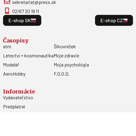
sekretariat@press.sk
02/67 20 19 11
E-shop SK
E-shop CZ
Časopisy
atm
Šikovníček
Letectví + kosmonautika
Moje zdravie
Modelář
Moja psychológia
AeroHobby
F.O.O.D.
Informácie
Vydavateľstvo
Predplatné
Archív
Inzercia
GDPR