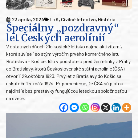
23 apríla, 2024
L+K
,
Civilné letectvo
,
História
Špeciálny „pozdravný“
let Českých aerolínií
V ostatných dňoch žilo košické letisko najmä aktivitami,
ktoré súviseli so stým výročím prvého komerčného letu
Bratislava – Košice. Išlo v podstate o predĺženie linky z Prahy
do Bratislavy, ktorú Československé státní aerolínie (ČSA)
otvorili 29.októbra 1923. Prvý let z Bratislavy do Košíc sa
uskutočnil 5. mája 1924. Pripomenieme, že ČSA sú piatou
najdlhšie bez prestávky fungujúcou leteckou spoločnosťou
na svete.