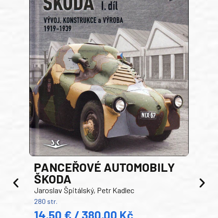
PANCEŘOVÉ AUTOMOBILY
ŠKODA
TA
Jaroslav Špitálský, Petr Kadlec
Ben
280 str.
352 s
14,50 € / 380,00 Kč
22