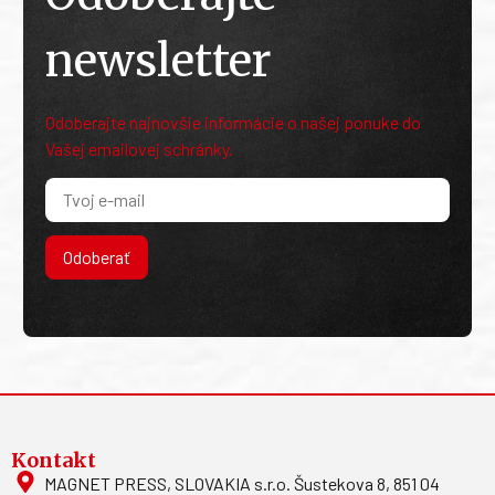
newsletter
Odoberajte najnovšie informácie o našej ponuke do
Vašej emailovej schránky.
Odoberať
Kontakt
MAGNET PRESS, SLOVAKIA s.r.o. Šustekova 8, 851 04