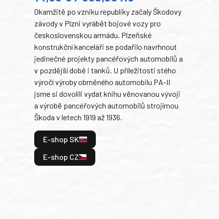
Okamžitě po vzniku republiky začaly Škodovy
Tank
závody v Plzni vyrábět bojové vozy pro
býva
československou armádu. Plzeňské
Rusk
konstrukční kanceláři se podařilo navrhnout
armá
jedinečné projekty pancéřových automobilů a
stře
v pozdější době i tanků. U příležitosti stého
při 
výročí výroby obrněného automobilu PA-II
blíz
jsme si dovolili vydat knihu věnovanou vývoji
tank
a výrobě pancéřových automobilů strojírnou
v lé
Škoda v letech 1919 až 1936.
tak 
hrdi
E-shop SK
je: 
odeh
E-shop CZ
bitv
E
E