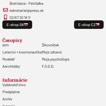
Bratislava - Petržalka
sekretariat@press.sk
02/67 20 19 11
E-shop SK
E-shop CZ
Časopisy
atm
Šikovníček
Letectví + kosmonautika
Moje zdravie
Modelář
Moja psychológia
AeroHobby
F.O.O.D.
Informácie
Vydavateľstvo
Predplatné
Archív
Inzercia