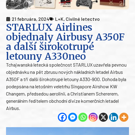
21 februára, 2024
L+K
,
Civilné letectvo
STARLUX Airlines
objednaly Airbusy A350F
a další širokotrupé
letouny A330neo
Tchajwanská letecká společnost STARLUX uzavřela pevnou
objednávku na pět zbrusu nových nákladních letadel Airbus
A350F a tři další širokotrupé letouny A330-900. Dohoda byla
podepsána na letošním veletrhu Singapore Airshow KW
Changem, předsedou aerolinií, a Christianem Schererem,
generálním ředitelem obchodní divize komerčních letadel
Airbus.