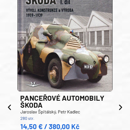
PANCEŘOVÉ AUTOMOBILY
ŠKODA
TA
Jaroslav Špitálský, Petr Kadlec
Ben
280 str.
352 s
14,50 € / 380,00 Kč
22