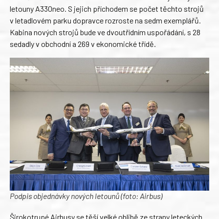
letouny A330neo. S jejich příchodem se počet těchto strojů
v letadlovém parku dopravce rozroste na sedm exemplářů.
Kabina nových strojů bude ve dvoutřídním uspořádání, s 28
sedadly v obchodní a 269 v ekonomické třídě.
Podpis objednávky nových letounů (foto: Airbus)
Širokotrupé Airbusy se těší velké oblibě ze strany leteckých