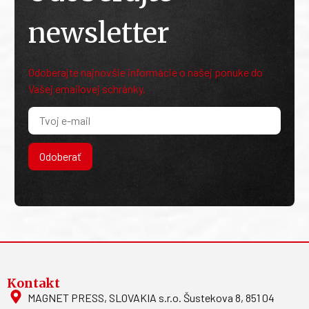
newsletter
Odoberajte najnovšie informácie o našej ponuke do
Vašej emailovej schránky.
Odoberať
Kontakt
MAGNET PRESS, SLOVAKIA s.r.o. Šustekova 8, 851 04