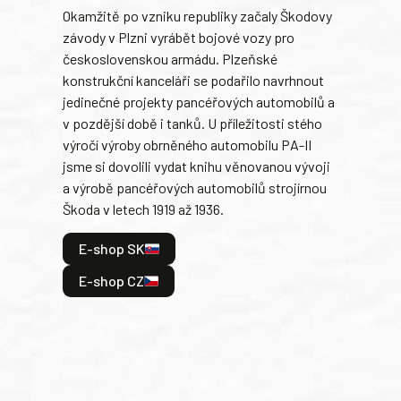
Okamžitě po vzniku republiky začaly Škodovy
Tank
závody v Plzni vyrábět bojové vozy pro
býva
československou armádu. Plzeňské
Rusk
konstrukční kanceláři se podařilo navrhnout
armá
jedinečné projekty pancéřových automobilů a
stře
v pozdější době i tanků. U příležitosti stého
při 
výročí výroby obrněného automobilu PA-II
blíz
jsme si dovolili vydat knihu věnovanou vývoji
tank
a výrobě pancéřových automobilů strojírnou
v lé
Škoda v letech 1919 až 1936.
tak 
hrdi
E-shop SK
je: 
odeh
E-shop CZ
bitv
E
E