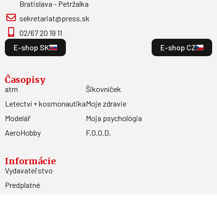
Bratislava - Petržalka
sekretariat@press.sk
02/67 20 19 11
E-shop SK
E-shop CZ
Časopisy
atm
Šikovníček
Letectví + kosmonautika
Moje zdravie
Modelář
Moja psychológia
AeroHobby
F.O.O.D.
Informácie
Vydavateľstvo
Predplatné
Archív
Inzercia