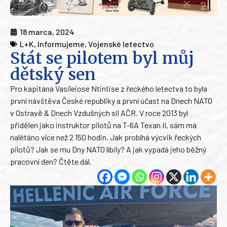
18 marca, 2024
L+K
,
Informujeme
,
Vojenské letectvo
Stát se pilotem byl můj
dětský sen
Pro kapitána Vasileiose Ntintise z řeckého letectva to byla
první návštěva České republiky a první účast na Dnech NATO
v Ostravě & Dnech Vzdušných sil AČR. V roce 2013 byl
přidělen jako instruktor pilotů na T-6A Texan II, sám má
nalétáno více než 2 150 hodin. Jak probíhá výcvik řeckých
pilotů? Jak se mu Dny NATO líbily? A jak vypadá jeho běžný
pracovní den? Čtěte dál.