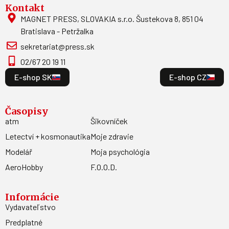
Kontakt
MAGNET PRESS, SLOVAKIA s.r.o. Šustekova 8, 851 04
Bratislava - Petržalka
sekretariat@press.sk
02/67 20 19 11
E-shop SK
E-shop CZ
Časopisy
atm
Šikovníček
Letectví + kosmonautika
Moje zdravie
Modelář
Moja psychológia
AeroHobby
F.O.O.D.
Informácie
Vydavateľstvo
Predplatné