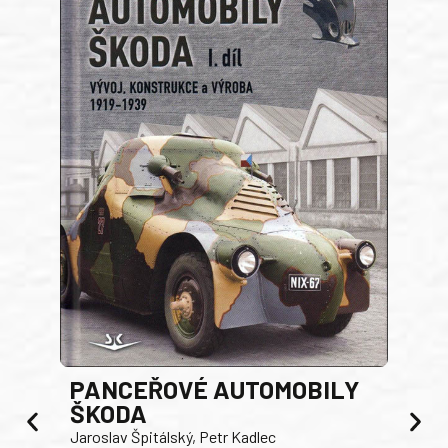
PANCEŘOVÉ AUTOMOBILY
ŠKODA
TA
Jaroslav Špitálský, Petr Kadlec
Ben