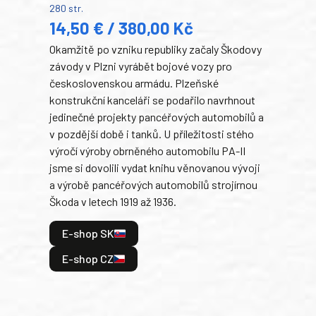
280 str.
352 s
14,50 € / 380,00 Kč
22
Okamžitě po vzniku republiky začaly Škodovy
Tank
závody v Plzni vyrábět bojové vozy pro
býva
československou armádu. Plzeňské
Rusk
konstrukční kanceláři se podařilo navrhnout
armá
jedinečné projekty pancéřových automobilů a
stře
v pozdější době i tanků. U příležitosti stého
při 
výročí výroby obrněného automobilu PA-II
blíz
jsme si dovolili vydat knihu věnovanou vývoji
tank
a výrobě pancéřových automobilů strojírnou
v lé
Škoda v letech 1919 až 1936.
tak 
hrdi
E-shop SK
je: 
odeh
E-shop CZ
bitv
E