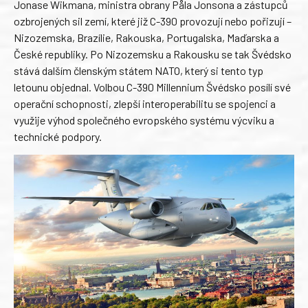
Jonase Wikmana, ministra obrany Påla Jonsona a zástupců
ozbrojených sil zemí, které již C-390 provozují nebo pořizují –
Nizozemska, Brazílie, Rakouska, Portugalska, Maďarska a
České republiky. Po Nizozemsku a Rakousku se tak Švédsko
stává dalším členským státem NATO, který si tento typ
letounu objednal. Volbou C-390 Millennium Švédsko posílí své
operační schopnosti, zlepší interoperabilitu se spojenci a
využije výhod společného evropského systému výcviku a
technické podpory.