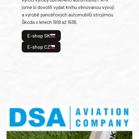
blíz
jsme si dovolili vydat knihu věnovanou vývoji
tank
a výrobě pancéřových automobilů strojírnou
v lé
Škoda v letech 1919 až 1936.
tak 
hrdi
E-shop SK
je: 
odeh
E-shop CZ
bitv
E
E