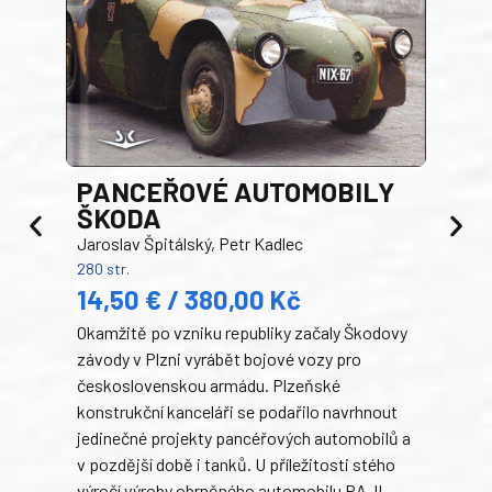
PANCEŘOVÉ AUTOMOBILY
ŠKODA
TA
Jaroslav Špitálský, Petr Kadlec
Ben
280 str.
352 s
14,50 € / 380,00 Kč
22
Okamžitě po vzniku republiky začaly Škodovy
Tank
závody v Plzni vyrábět bojové vozy pro
býva
československou armádu. Plzeňské
Rusk
konstrukční kanceláři se podařilo navrhnout
armá
jedinečné projekty pancéřových automobilů a
stře
v pozdější době i tanků. U příležitosti stého
při 
výročí výroby obrněného automobilu PA-II