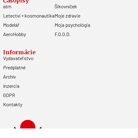
Časopisy
atm
Šikovníček
Letectví + kosmonautika
Moje zdravie
Modelář
Moja psychológia
AeroHobby
F.O.O.D.
Informácie
Vydavateľstvo
Predplatné
Archív
Inzercia
GDPR
Kontakty