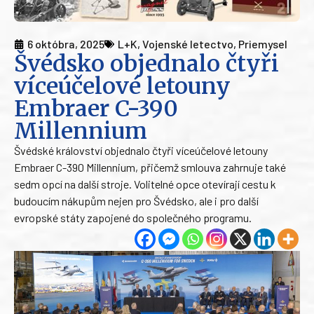
6 októbra, 2025
L+K
,
Vojenské letectvo
,
Priemysel
Švédsko objednalo čtyři
víceúčelové letouny
Embraer C-390
Millennium
Švédské království objednalo čtyři víceúčelové letouny
Embraer C-390 Millennium, přičemž smlouva zahrnuje také
sedm opcí na další stroje. Volitelné opce otevírají cestu k
budoucím nákupům nejen pro Švédsko, ale i pro další
evropské státy zapojené do společného programu.