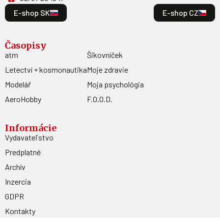
E-shop SK
E-shop CZ
Časopisy
atm
Šikovníček
Letectví + kosmonautika
Moje zdravie
Modelář
Moja psychológia
AeroHobby
F.O.O.D.
Informácie
Vydavateľstvo
Predplatné
Archív
Inzercia
GDPR
Kontakty