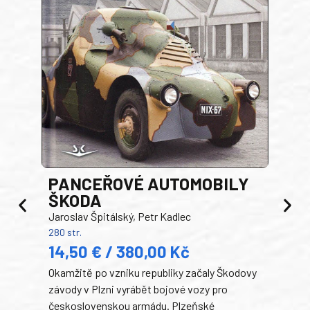
PANCEŘOVÉ AUTOMOBILY
ŠKODA
TA
Jaroslav Špitálský, Petr Kadlec
Ben
280 str.
352 s
14,50 € / 380,00 Kč
22
Okamžitě po vzniku republiky začaly Škodovy
Tank
závody v Plzni vyrábět bojové vozy pro
býva
československou armádu. Plzeňské
Rusk