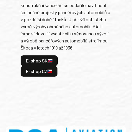
konstrukční kanceláři se podařilo navrhnout
armá
jedinečné projekty pancéřových automobilů a
stře
v pozdější době i tanků. U příležitosti stého
při 
výročí výroby obrněného automobilu PA-II
blíz
jsme si dovolili vydat knihu věnovanou vývoji
tank
a výrobě pancéřových automobilů strojírnou
v lé
Škoda v letech 1919 až 1936.
tak 
hrdi
E-shop SK
je: 
odeh
E-shop CZ
bitv
E
E