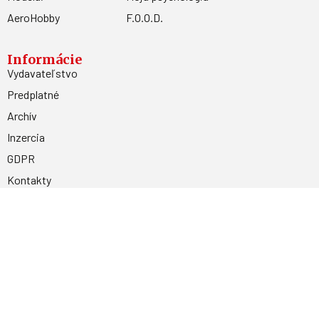
AeroHobby
F.O.O.D.
Informácie
Vydavateľstvo
Predplatné
Archív
Inzercia
GDPR
Kontakty
Facebook