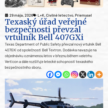
29 mája, 2026
L+K
,
Civilné letectvo
,
Priemysel
Texaský úřad veřejné
bezpečnosti převzal
vrtulník Bell 407GXi
Texas Department of Public Safety převzal nový vrtulník Bell
407GXi od společnosti Bell Textron. Dodávka navazuje na
objednávku oznámenou letos v březnu během veletrhu
Verticon a dále rozšiřuje letecké schopnosti texaského
bezpečnostního sboru.