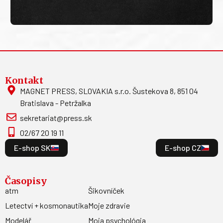
Kontakt
MAGNET PRESS, SLOVAKIA s.r.o. Šustekova 8, 851 04
Bratislava - Petržalka
sekretariat@press.sk
02/67 20 19 11
E-shop SK
E-shop CZ
Časopisy
atm
Šikovníček
Letectví + kosmonautika
Moje zdravie
Modelář
Moja psychológia