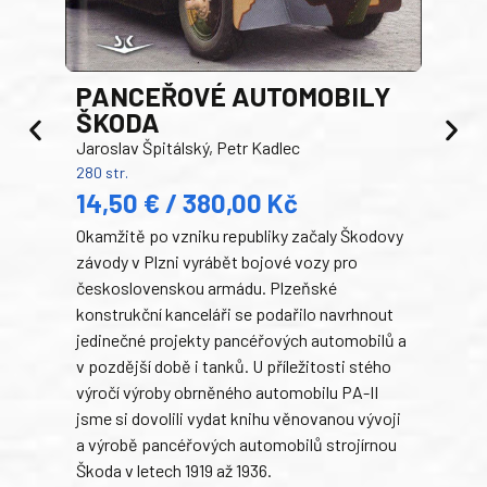
PANCEŘOVÉ AUTOMOBILY
ŠKODA
TA
Jaroslav Špitálský, Petr Kadlec
Ben
280 str.
352 s
14,50 € / 380,00 Kč
22
Okamžitě po vzniku republiky začaly Škodovy
Tank
závody v Plzni vyrábět bojové vozy pro
býva
československou armádu. Plzeňské
Rusk
konstrukční kanceláři se podařilo navrhnout
armá
jedinečné projekty pancéřových automobilů a
stře
v pozdější době i tanků. U příležitosti stého
při 
výročí výroby obrněného automobilu PA-II
blíz
jsme si dovolili vydat knihu věnovanou vývoji
tank
a výrobě pancéřových automobilů strojírnou
v lé
Škoda v letech 1919 až 1936.
tak 