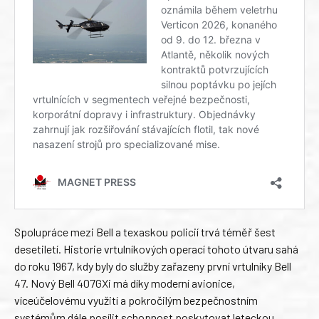
Spolupráce mezi Bell a texaskou policií trvá téměř šest
desetiletí. Historie vrtulníkových operací tohoto útvaru sahá
do roku 1967, kdy byly do služby zařazeny první vrtulníky Bell
47. Nový Bell 407GXi má díky moderní avionice,
víceúčelovému využití a pokročilým bezpečnostním
systémům dále posílit schopnost poskytovat leteckou