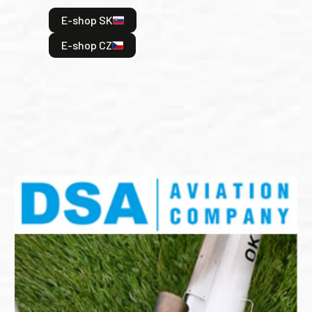
hrdi
E-shop SK
je: 
odeh
E-shop CZ
bitv
E
E