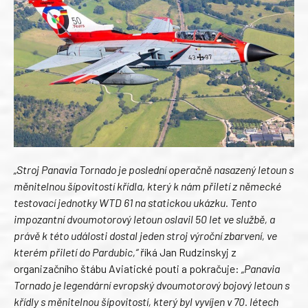
„Stroj Panavia Tornado je poslední operačně nasazený letoun s
měnitelnou šípovitostí křídla, který k nám přiletí z německé
testovací jednotky WTD 61 na statickou ukázku. Tento
impozantní dvoumotorový letoun oslavil 50 let ve službě, a
právě k této události dostal jeden stroj výroční zbarvení, ve
kterém přiletí do Pardubic,“
říká Jan Rudzinskyj z
organizačního štábu Aviatické pouti a pokračuje:
„Panavia
Tornado je legendární evropský dvoumotorový bojový letoun s
křídly s měnitelnou šípovitostí, který byl vyvíjen v 70. létech