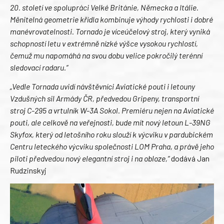
20. století ve spolupráci Velké Británie, Německa a Itálie.
Měnitelná geometrie křídla kombinuje výhody rychlosti i dobré
manévrovatelnosti. Tornado je víceúčelový stroj, který vyniká
schopností letu v extrémně nízké výšce vysokou rychlostí,
čemuž mu napomáhá na svou dobu velice pokročilý terénní
sledovací radaru.“
„Vedle Tornada uvidí návštěvníci Aviatické pouti i letouny
Vzdušných sil Armády ČR, předvedou Gripeny, transportní
stroj C-295 a vrtulník W-3A Sokol. Premiéru nejen na Aviatické
pouti, ale celkově na veřejnosti, bude mít nový letoun L-39NG
Skyfox, který od letošního roku slouží k výcviku v pardubickém
Centru leteckého výcviku společnosti LOM Praha, a právě jeho
piloti předvedou nový elegantní stroj i na obloze,“
dodává Jan
Rudzinskyj