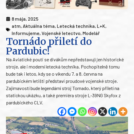
8 mája, 2025
atm
,
Aktuálna téma
,
Letecká technika
,
L+K
,
Informujeme
,
Vojenské letectvo
,
Modelář
Tornádo přiletí do
Pardubic!
Na Aviatické pouti se divákům nepředstavují jen historické
stroje, ale i moderní letecká technika. Pochopitelně tomu
bude tak i letos, kdy se o víkendu 7. a 8. června na
pardubickém letišti představí proudové vojenské stroje.
Zajímavostí bude legendární stroj Tornado, který přiletí na
statickou ukázku, a také premiéra stroje L-39NG Skyfox z
pardubického CLV.