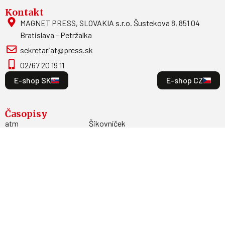
Kontakt
MAGNET PRESS, SLOVAKIA s.r.o. Šustekova 8, 851 04
Bratislava - Petržalka
sekretariat@press.sk
02/67 20 19 11
E-shop SK
E-shop CZ
Časopisy
atm
Šikovníček
Letectví + kosmonautika
Moje zdravie
Modelář
Moja psychológia
AeroHobby
F.O.O.D.
Informácie
Vydavateľstvo
Predplatné