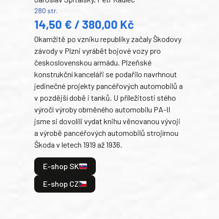
Ben
280 str.
352 s
14,50 € / 380,00 Kč
22
Okamžitě po vzniku republiky začaly Škodovy
Tank
závody v Plzni vyrábět bojové vozy pro
býva
československou armádu. Plzeňské
Rusk
konstrukční kanceláři se podařilo navrhnout
armá
jedinečné projekty pancéřových automobilů a
stře
v pozdější době i tanků. U příležitosti stého
při 
výročí výroby obrněného automobilu PA-II
blíz
jsme si dovolili vydat knihu věnovanou vývoji
tank
a výrobě pancéřových automobilů strojírnou
v lé
Škoda v letech 1919 až 1936.
tak 
hrdi
E-shop SK
je: 
odeh
E-shop CZ
bitv
E