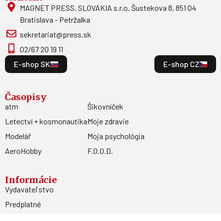
MAGNET PRESS, SLOVAKIA s.r.o. Šustekova 8, 851 04
Bratislava - Petržalka
sekretariat@press.sk
02/67 20 19 11
E-shop SK
E-shop CZ
Časopisy
atm
Šikovníček
Letectví + kosmonautika
Moje zdravie
Modelář
Moja psychológia
AeroHobby
F.O.O.D.
Informácie
Vydavateľstvo
Predplatné
Archív