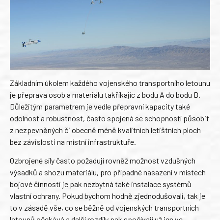
Základním úkolem každého vojenského transportního letounu
je přeprava osob a materiálu takříkajíc z bodu A do bodu B.
Důležitým parametrem je vedle přepravní kapacity také
odolnost a robustnost, často spojená se schopností působit
z nezpevněných či obecně méně kvalitních letištních ploch
bez závislosti na místní infrastruktuře.
Ozbrojené síly často požadují rovněž možnost vzdušných
výsadků a shozu materiálu, pro případné nasazení v místech
bojové činnosti je pak nezbytná také instalace systémů
vlastní ochrany. Pokud bychom hodně zjednodušovali, tak je
to v zásadě vše, co se běžně od vojenských transportních
letounů očekává a další rozdíly pak spočívají už jen ve