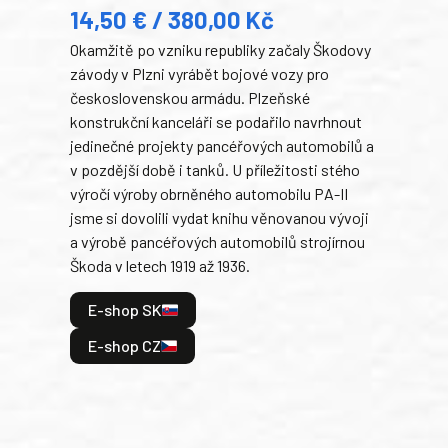
14,50 € / 380,00 Kč
22
Okamžitě po vzniku republiky začaly Škodovy
Tank
závody v Plzni vyrábět bojové vozy pro
býva
československou armádu. Plzeňské
Rusk
konstrukční kanceláři se podařilo navrhnout
armá
jedinečné projekty pancéřových automobilů a
stře
v pozdější době i tanků. U příležitosti stého
při 
výročí výroby obrněného automobilu PA-II
blíz
jsme si dovolili vydat knihu věnovanou vývoji
tank
a výrobě pancéřových automobilů strojírnou
v lé
Škoda v letech 1919 až 1936.
tak 
hrdi
E-shop SK
je: 
odeh
E-shop CZ
bitv
E
E