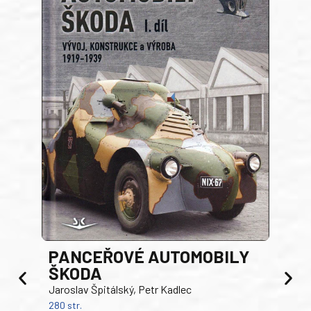
PANCEŘOVÉ AUTOMOBILY
ŠKODA
TA
Jaroslav Špitálský, Petr Kadlec
Ben
280 str.
352 s