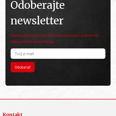
Odoberajte
newsletter
Odoberajte najnovšie informácie o našej ponuke do
Vašej emailovej schránky.
Odoberať
Kontakt