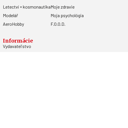
Letectví + kosmonautika
Moje zdravie
Modelář
Moja psychológia
AeroHobby
F.O.O.D.
Informácie
Vydavateľstvo
Predplatné
Archív
Inzercia
GDPR
Kontakty