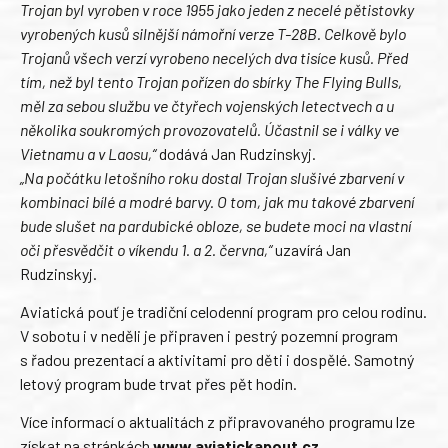
Trojan byl vyroben v roce 1955 jako jeden z necelé pětistovky
vyrobených kusů silnější námořní verze T-28B. Celkově bylo
Trojanů všech verzí vyrobeno necelých dva tisíce kusů. Před
tím, než byl tento Trojan pořízen do sbírky The Flying Bulls,
měl za sebou službu ve čtyřech vojenských letectvech a u
několika soukromých provozovatelů. Účastnil se i války ve
Vietnamu a v Laosu,“
dodává Jan Rudzinskyj.
„Na počátku letošního roku dostal Trojan slušivé zbarvení v
kombinaci bílé a modré barvy. O tom, jak mu takové zbarvení
bude slušet na pardubické obloze, se budete moci na vlastní
oči přesvědčit o víkendu 1. a 2. června,“
uzavírá Jan
Rudzinskyj.
Aviatická pouť je tradiční celodenní program pro celou rodinu.
V sobotu i v neděli je připraven i pestrý pozemní program
s řadou prezentací a aktivitami pro děti i dospělé. Samotný
letový program bude trvat přes pět hodin.
Více informací o aktualitách z připravovaného programu lze
získat na stránkách
www.aviatickapout.cz
.