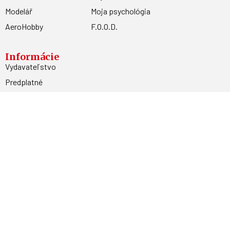
Modelář
Moja psychológia
AeroHobby
F.O.O.D.
Informácie
Vydavateľstvo
Predplatné
Archív
Inzercia
GDPR
Kontakty
Facebook