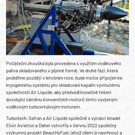
Počáteční zkouška byla provedena s využitím vodíkového
paliva skladovaného v plynné formě. Ve druhé fázi, která
proběhne později v letošním roce, bude motor připojen ke
kryogennímu systému pro skladování kapalin vyvinutému
společností Air Liquide, aby předvedl konečně řešení
dovolující záměnu konvenčních motorů tímto vyvíjeným
vodíkovým turbovrtulovým motorem.
Turbotech, Safran a Air Liquide společně s výrobci letadel
Elixir Aviation a Daher vytvořily v červnu 2022 společný
výzkumný projekt BeautHyFuel, jehož cílem je navrhnout a