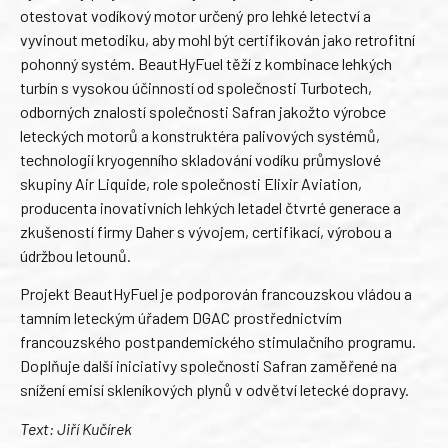
otestovat vodíkový motor určený pro lehké letectví a
vyvinout metodiku, aby mohl být certifikován jako retrofitní
pohonný systém. BeautHyFuel těží z kombinace lehkých
turbín s vysokou účinností od společnosti Turbotech,
odborných znalostí společnosti Safran jakožto výrobce
leteckých motorů a konstruktéra palivových systémů,
technologií kryogenního skladování vodíku průmyslové
skupiny Air Liquide, role společnosti Elixir Aviation,
producenta inovativních lehkých letadel čtvrté generace a
zkušeností firmy Daher s vývojem, certifikací, výrobou a
údržbou letounů.
Projekt BeautHyFuel je podporován francouzskou vládou a
tamním leteckým úřadem DGAC prostřednictvím
francouzského postpandemického stimulačního programu.
Doplňuje další iniciativy společnosti Safran zaměřené na
snížení emisí skleníkových plynů v odvětví letecké dopravy.
Text: Jiří Kučírek