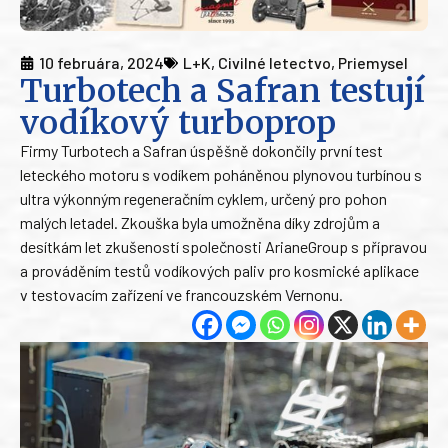
10 februára, 2024
L+K
,
Civilné letectvo
,
Priemysel
Turbotech a Safran testují
vodíkový turboprop
Firmy Turbotech a Safran úspěšně dokončily první test
leteckého motoru s vodíkem poháněnou plynovou turbínou s
ultra výkonným regeneračním cyklem, určený pro pohon
malých letadel. Zkouška byla umožněna díky zdrojům a
desítkám let zkušeností společnosti ArianeGroup s přípravou
a prováděním testů vodíkových paliv pro kosmické aplikace
v testovacím zařízení ve francouzském Vernonu.