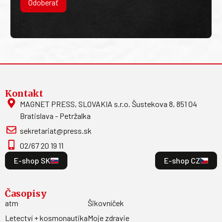
Odoberať
Kontakt
MAGNET PRESS, SLOVAKIA s.r.o. Šustekova 8, 851 04
Bratislava - Petržalka
sekretariat@press.sk
02/67 20 19 11
E-shop SK
E-shop CZ
Časopisy
atm
Šikovníček
Letectví + kosmonautika
Moje zdravie