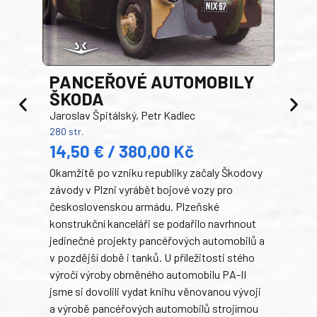
PANCEŘOVÉ AUTOMOBILY
ŠKODA
TA
Jaroslav Špitálský, Petr Kadlec
Ben
280 str.
352 s
14,50 € / 380,00 Kč
22
Okamžitě po vzniku republiky začaly Škodovy
Tank
závody v Plzni vyrábět bojové vozy pro
býva
československou armádu. Plzeňské
Rusk
konstrukční kanceláři se podařilo navrhnout
armá
jedinečné projekty pancéřových automobilů a
stře
v pozdější době i tanků. U příležitosti stého
při 
výročí výroby obrněného automobilu PA-II
blíz
jsme si dovolili vydat knihu věnovanou vývoji
tank
a výrobě pancéřových automobilů strojírnou
v lé