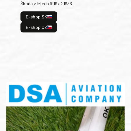
Škoda v letech 1919 až 1936.
tak 
hrdi
E-shop SK
je: 
odeh
E-shop CZ
bitv
E
E