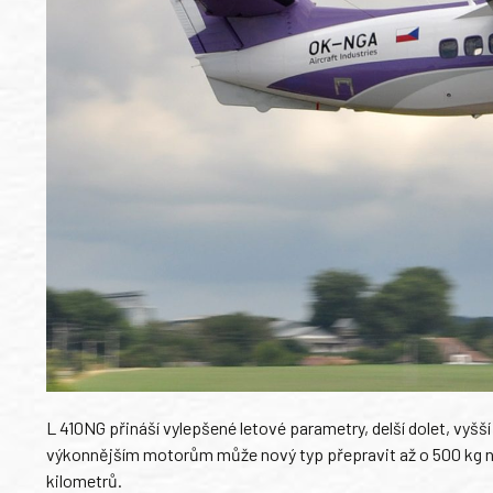
L 410NG přináší vylepšené letové parametry, delší dolet, vyš
výkonnějším motorům může nový typ přepravit až o 500 kg nák
kilometrů.