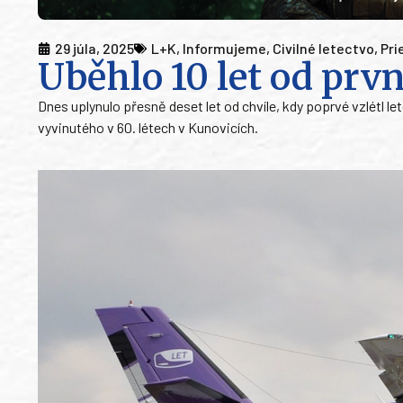
29 júla, 2025
L+K
,
Informujeme
,
Civilné letectvo
,
Pri
Uběhlo 10 let od prv
Dnes uplynulo přesně deset let od chvíle, kdy poprvé vzlétl 
vyvinutého v 60. létech v Kunovicích.