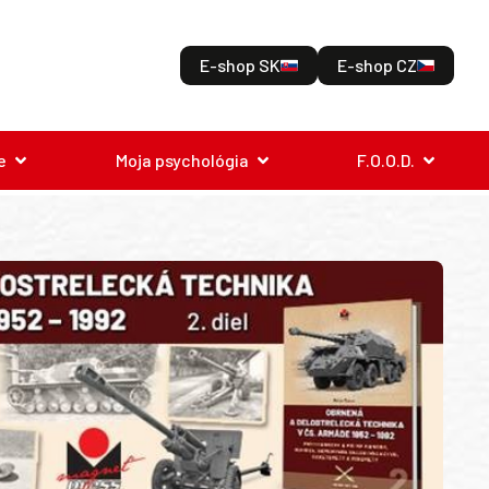
E-shop SK
E-shop CZ
e
Moja psychológia
F.O.O.D.