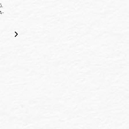
ů.
A-