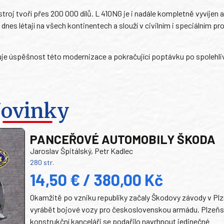
stroj tvoří přes 200 000 dílů. L 410NG je i nadále kompletně vyvíjen 
dnes létají na všech kontinentech a slouží v civilním i speciálním pr
rzuje úspěšnost této modernizace a pokračující poptávku po spolehl
ovinky
PANCEŘOVÉ AUTOMOBILY ŠKODA
Jaroslav Špitálský, Petr Kadlec
280 str.
14,50 € / 380,00 Kč
Okamžitě po vzniku republiky začaly Škodovy závody v Plz
vyrábět bojové vozy pro československou armádu. Plzeň
konstrukční kanceláři se podařilo navrhnout jedinečné