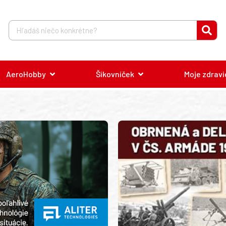
AeroHobby
Šikovníček
Moje zdravi