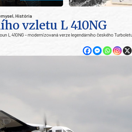
emysel
,
História
ního vzletu L 410NG
letoun L 410NG – modernizovaná verze legendárního českého Turbolet