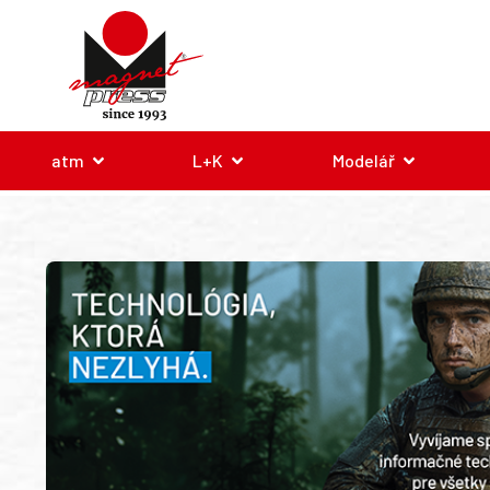
atm
L+K
Modelář