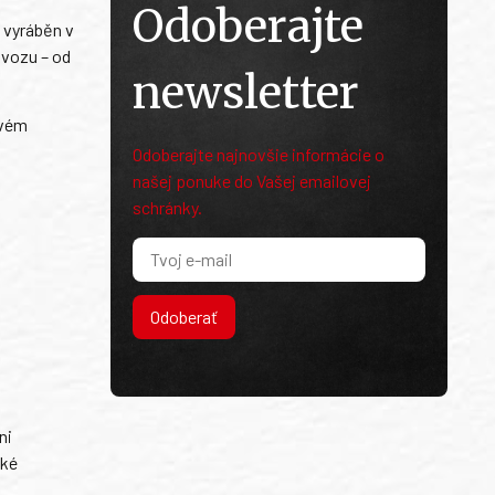
Odoberajte
a vyráběn v
ovozu – od
newsletter
ivém
Odoberajte najnovšie informácie o
našej ponuke do Vašej emailovej
schránky.
Odoberať
ni
ské