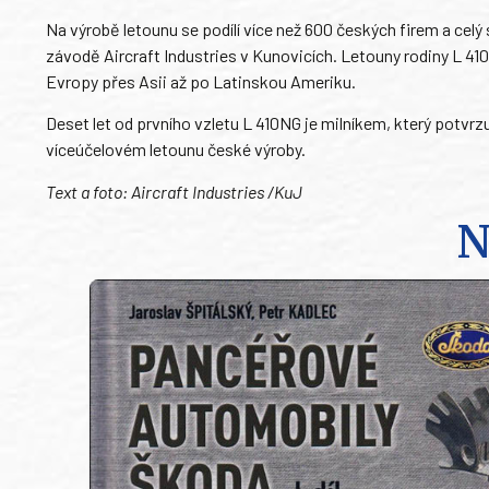
Na výrobě letounu se podílí více než 600 českých firem a celý 
závodě Aircraft Industries v Kunovicích. Letouny rodiny L 410 
Evropy přes Asii až po Latinskou Ameriku.
Deset let od prvního vzletu L 410NG je milníkem, který potv
víceúčelovém letounu české výroby.
Text a foto: Aircraft Industries /KuJ
N