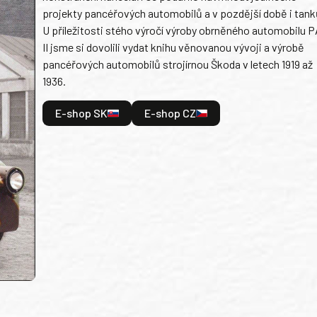
projekty pancéřových automobilů a v pozdější době i tank
U příležitosti stého výročí výroby obrněného automobilu P
II jsme si dovolili vydat knihu věnovanou vývoji a výrobě
pancéřových automobilů strojírnou Škoda v letech 1919 až
1936.
E-shop SK
E-shop CZ