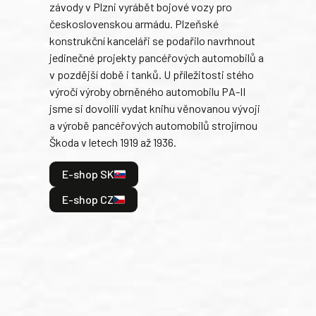
závody v Plzni vyrábět bojové vozy pro
býva
československou armádu. Plzeňské
Rusk
konstrukční kanceláři se podařilo navrhnout
armá
jedinečné projekty pancéřových automobilů a
stře
v pozdější době i tanků. U příležitosti stého
při 
výročí výroby obrněného automobilu PA-II
blíz
jsme si dovolili vydat knihu věnovanou vývoji
tank
a výrobě pancéřových automobilů strojírnou
v lé
Škoda v letech 1919 až 1936.
tak 
hrdi
E-shop SK
je: 
odeh
E-shop CZ
bitv
E
E