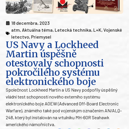
18 decembra, 2023
atm
,
Aktuálna téma
,
Letecká technika
,
L+K
,
Vojenské
letectvo
,
Priemysel
US Navy a Lockheed
Martin úspěšně
otestovaly schopnosti
pokročilého systému
elektronického boje
Společnost Lockheed Martin a US Navy podpořily úspěšný
vládní test schopností nového externího systému
elektronického boje AOEW (Advanced Off-Board Electronic
Warfare), známého také pod vojenským označením AN/ALQ-
248, který byl instalován na vrtulníku MH-60R Seahawk
amerického námořnictva.