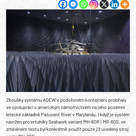
Zkoušky systému AOEW v podvěsném kontejneru probíhaly
ve spolupráci s americkým námořnictvem na jeho pozemní
letecké základně Patuxent River v Marylandu. I když je systém
navržen pro vrtulníky Seahawk variant MH-60R i MR-60S, ve
zmíněném testu byl konkrétně použit pouze již uvedený stroj