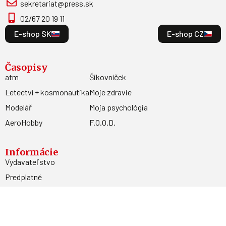
sekretariat@press.sk
02/67 20 19 11
E-shop SK
E-shop CZ
Časopisy
atm
Šikovníček
Letectví + kosmonautika
Moje zdravie
Modelář
Moja psychológia
AeroHobby
F.O.O.D.
Informácie
Vydavateľstvo
Predplatné
Archív
Inzercia
GDPR