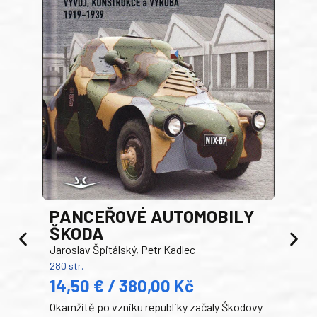
PANCEŘOVÉ AUTOMOBILY
ŠKODA
TA
Jaroslav Špitálský, Petr Kadlec
Ben
280 str.
352 s
14,50 € / 380,00 Kč
22
Okamžitě po vzniku republiky začaly Škodovy
Tank