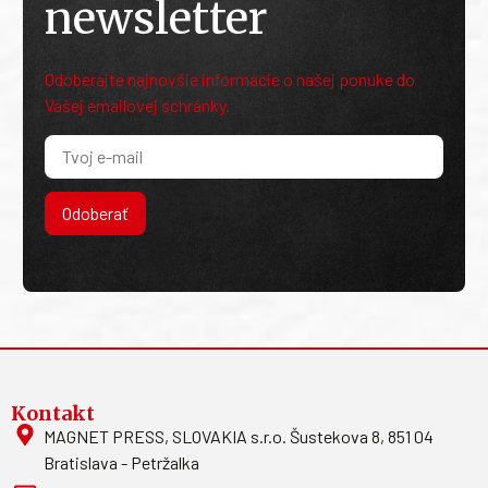
newsletter
Odoberajte najnovšie informácie o našej ponuke do
Vašej emailovej schránky.
Odoberať
Kontakt
MAGNET PRESS, SLOVAKIA s.r.o. Šustekova 8, 851 04
Bratislava - Petržalka