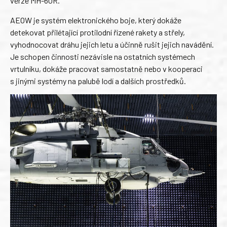
verze MH-60R.
AEOW je systém elektronického boje, který dokáže
detekovat přilétající protilodní řízené rakety a střely,
vyhodnocovat dráhu jejich letu a účinně rušit jejich navádění.
Je schopen činnosti nezávisle na ostatních systémech
vrtulníku, dokáže pracovat samostatně nebo v kooperaci
s jinými systémy na palubě lodí a dalších prostředků.