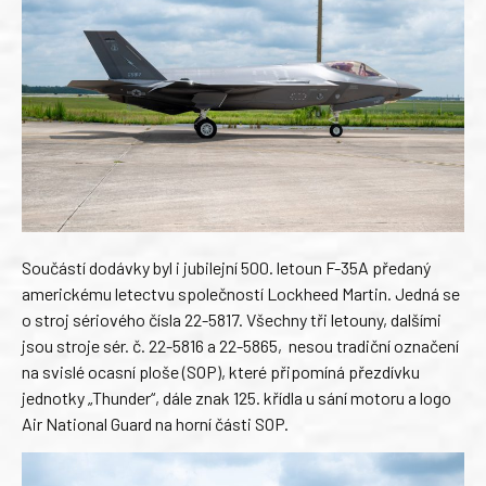
Součástí dodávky byl i jubilejní 500. letoun F-35A předaný
americkému letectvu společností Lockheed Martin. Jedná se
o stroj sériového čísla 22-5817. Všechny tři letouny, dalšími
jsou stroje sér. č. 22-5816 a 22-5865, nesou tradiční označení
na svislé ocasní ploše (SOP), které připomíná přezdívku
jednotky „Thunder“, dále znak 125. křídla u sání motoru a logo
Air National Guard na horní části SOP.