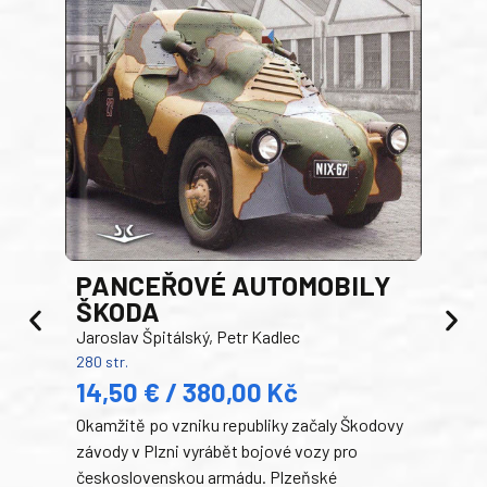
PANCEŘOVÉ AUTOMOBILY
ŠKODA
TA
Jaroslav Špitálský, Petr Kadlec
Ben
280 str.
352 s
14,50 € / 380,00 Kč
22
Okamžitě po vzniku republiky začaly Škodovy
Tank
závody v Plzni vyrábět bojové vozy pro
býva
československou armádu. Plzeňské
Rusk