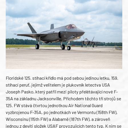
Floridské 125. stíhací křídlo má pod sebou jedinou letku, 159.
stíhací peruť, jejímž velitelem je plukovník letectva USA
Joseph Pasko, který patřil mezi piloty přelétávající nové F-
35A na základnu Jacksonville. Příchodem těchto tří strojů se
125. FW stává čtvrtou jednotkou Air National Guard
vyzbrojenou F-35A, po jednotkách ve Vermontu (158th FW),
Wisconsinu (115th FW) a Alabamě (187th FW), a zároveň
jednou z devíti složek USAF provozujících tento typ. K nim se