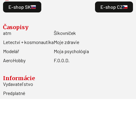
E-shop SK
E-shop CZ
Časopisy
atm
Šikovníček
Letectví + kosmonautika
Moje zdravie
Modelář
Moja psychológia
AeroHobby
F.O.O.D.
Informácie
Vydavateľstvo
Predplatné
Archív
Inzercia
GDPR
Kontakty