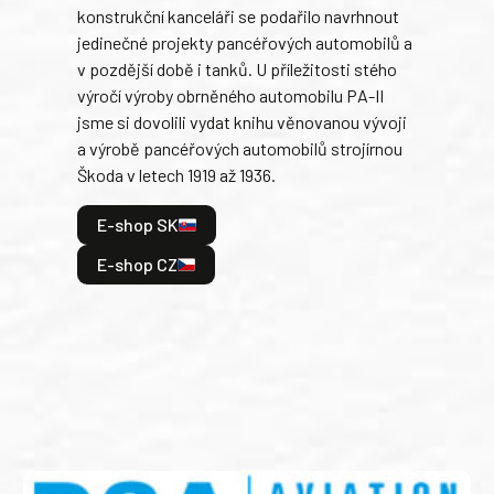
konstrukční kanceláři se podařilo navrhnout
armá
jedinečné projekty pancéřových automobilů a
stře
v pozdější době i tanků. U příležitosti stého
při 
výročí výroby obrněného automobilu PA-II
blíz
jsme si dovolili vydat knihu věnovanou vývoji
tank
a výrobě pancéřových automobilů strojírnou
v lé
Škoda v letech 1919 až 1936.
tak 
hrdi
E-shop SK
je: 
odeh
E-shop CZ
bitv
E
E