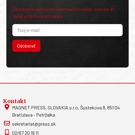
Odoberajte najnovšie informácie o našej ponuke do
Vašej emailovej schránky.
Odoberať
Kontakt
MAGNET PRESS, SLOVAKIA s.r.o. Šustekova 8, 851 04
Bratislava - Petržalka
sekretariat@press.sk
02/67 20 19 11