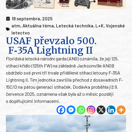
18 septembra, 2025
atm
,
Aktuálna téma
,
Letecká technika
,
L+K
,
Vojenské
letectvo
USAF převzalo 500.
F‑35A Lightning II
Floridská letecká národní garda (ANG) oznámila, že její 125.
stíhací křídlo (125th FW) na základně Jacksonville ANGB
obdrželo své první tři trvale přidělené stíhací letouny F-35A
Lightning II. Tím jednotka završila přechod z dosavadních F-
15C/D na pátou generaci stíhaček. Dodávka proběhla již 9.
července 2025, oznámena však byla až o měsíc později
s doplňujícími informacemi.