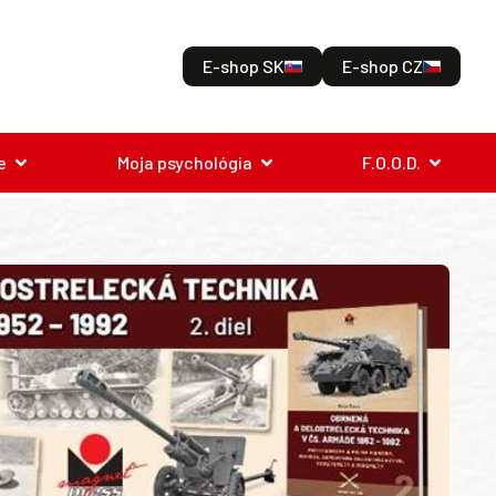
E-shop SK
E-shop CZ
e
Moja psychológia
F.O.O.D.