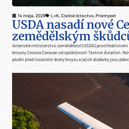
14 mája, 2026
L+K
,
Civilné letectvo
,
Priemysel
USDA nasadí nové Ce
zemědělským škůd
Americké ministerstvo zemědělství (USDA) prostřednictvím sl
letouny Cessna Caravan od společnosti Textron Aviation. 
plodin před invazními druhy hmyzu a jejich dodávky jsou plán