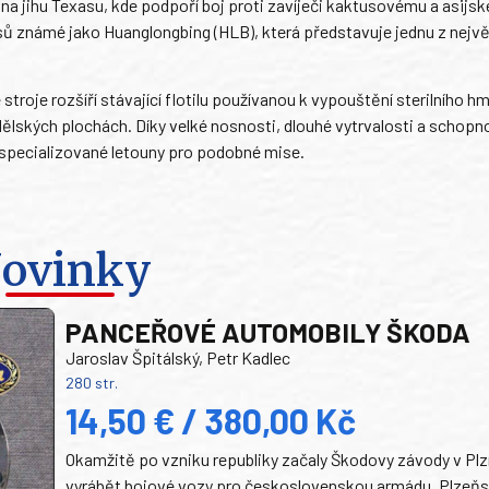
na jihu Texasu, kde podpoří boj proti zavíječi kaktusovému a asijsk
usů známé jako Huanglongbing (HLB), která představuje jednu z nejv
troje rozšíří stávající flotilu používanou k vypouštění sterilního h
ělských plochách. Díky velké nosnosti, dlouhé vytrvalosti a schopn
 specializované letouny pro podobné mise.
ovinky
PANCEŘOVÉ AUTOMOBILY ŠKODA
Jaroslav Špitálský, Petr Kadlec
280 str.
14,50 € / 380,00 Kč
Okamžitě po vzniku republiky začaly Škodovy závody v Plz
vyrábět bojové vozy pro československou armádu. Plzeň