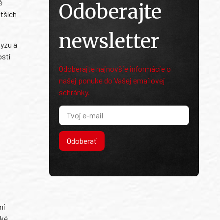
é
Odoberajte
ětších
newsletter
myzu a
osti
Odoberajte najnovšie informácie o
našej ponuke do Vašej emailovej
schránky.
Odoberať
ni
ské