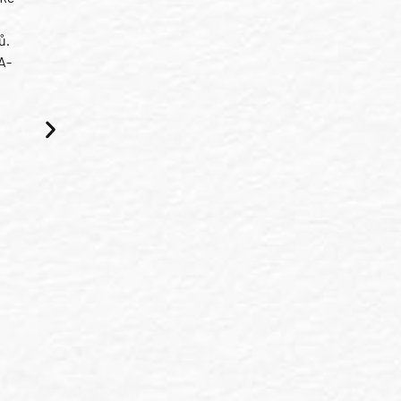
ů.
A-