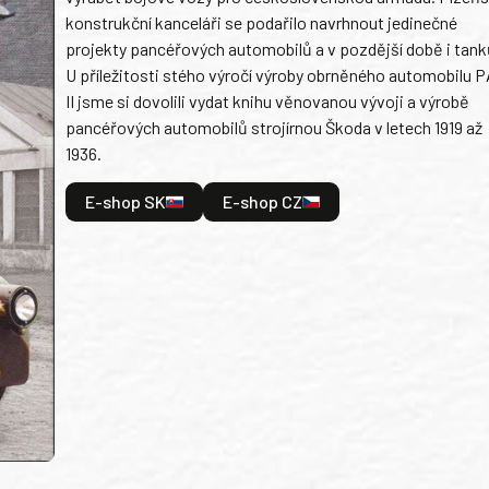
konstrukční kanceláři se podařilo navrhnout jedinečné
projekty pancéřových automobilů a v pozdější době i tank
U příležitosti stého výročí výroby obrněného automobilu P
II jsme si dovolili vydat knihu věnovanou vývoji a výrobě
pancéřových automobilů strojírnou Škoda v letech 1919 až
1936.
E-shop SK
E-shop CZ