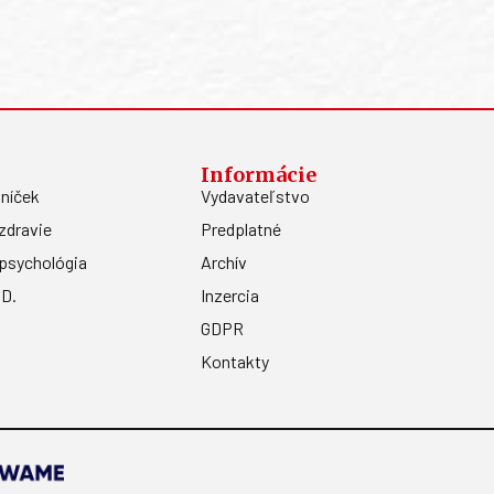
Informácie
níček
Vydavateľstvo
zdravie
Predplatné
psychológia
Archív
.D.
Inzercia
GDPR
Kontakty