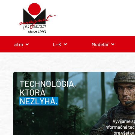
atm
L+K
Modelář