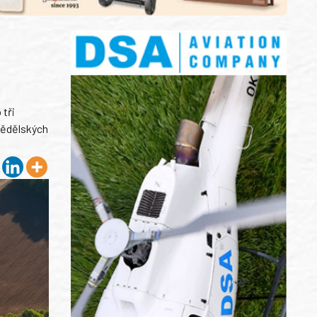
 tři
mědělských