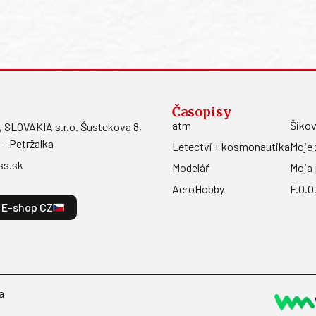
Časopisy
atm
Šikov
LOVAKIA s.r.o. Šustekova 8,
 - Petržalka
Letectví + kosmonautika
Moje 
ss.sk
Modelář
Moja 
AeroHobby
F.O.O
E-shop CZ
a