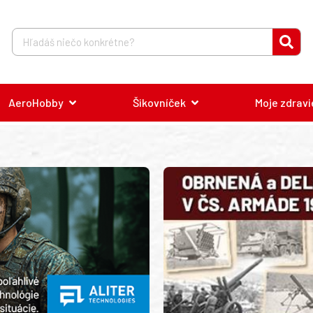
AeroHobby
Šikovníček
Moje zdravi