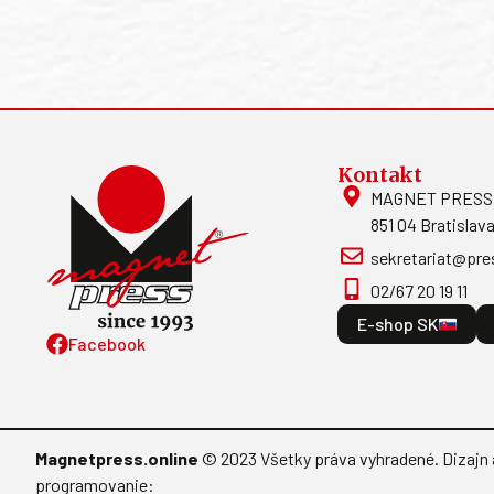
Kontakt
MAGNET PRESS, S
851 04 Bratislava
sekretariat@pre
02/67 20 19 11
E-shop SK
Facebook
Magnetpress.online
© 2023 Všetky práva vyhradené. Dizajn 
programovanie: