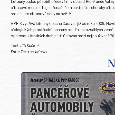
Letouny budou působit především v oblasti Rio Grande Valley 
citrusové merule. Ta je přenašečem bakteriální choroby citr
hrozeb pro citrusové sady na světě.
APHIS využívá letouny Cessna Caravan již od roku 2008. Nové s
biologických prostředků ochrany rostlin na rozsáhlých zeměd
operovat z krátkých drah patří Caravan mezi nejpoužívanější
Text: Jiří Kučírek
Foto: Textron Aviation
N