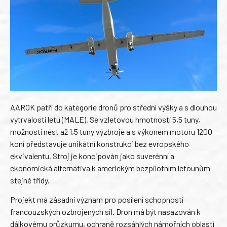
AAROK patří do kategorie dronů pro střední výšky a s dlouhou
vytrvalostí letu (MALE). Se vzletovou hmotností 5,5 tuny,
možností nést až 1,5 tuny výzbroje a s výkonem motoru 1200
koní představuje unikátní konstrukci bez evropského
ekvivalentu. Stroj je koncipován jako suverénní a
ekonomická alternativa k americkým bezpilotním letounům
stejné třídy.
Projekt má zásadní význam pro posílení schopností
francouzských ozbrojených sil. Dron má být nasazován k
dálkovému průzkumu, ochraně rozsáhlých námořních oblastí