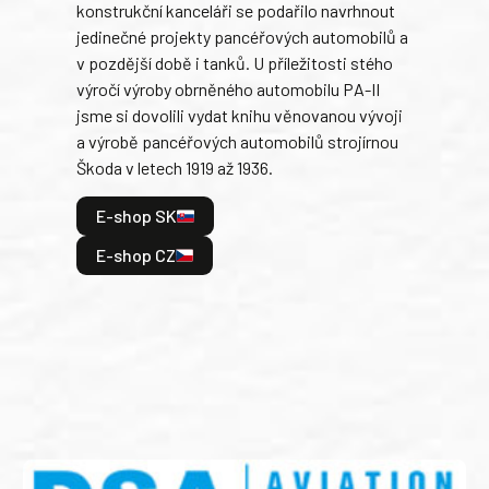
konstrukční kanceláři se podařilo navrhnout
armá
jedinečné projekty pancéřových automobilů a
stře
v pozdější době i tanků. U příležitosti stého
při 
výročí výroby obrněného automobilu PA-II
blíz
jsme si dovolili vydat knihu věnovanou vývoji
tank
a výrobě pancéřových automobilů strojírnou
v lé
Škoda v letech 1919 až 1936.
tak 
hrdi
E-shop SK
je: 
odeh
E-shop CZ
bitv
E
E