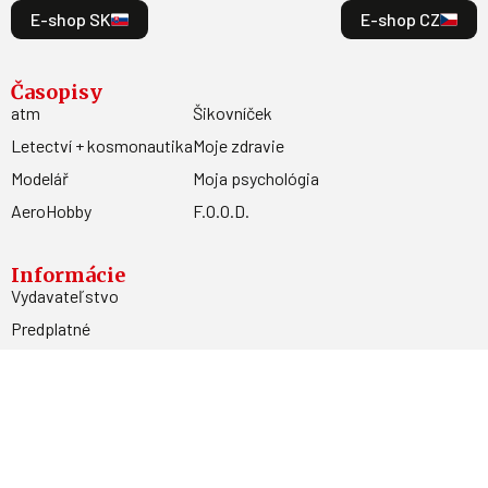
E-shop SK
E-shop CZ
Časopisy
atm
Šikovníček
Letectví + kosmonautika
Moje zdravie
Modelář
Moja psychológia
AeroHobby
F.O.O.D.
Informácie
Vydavateľstvo
Predplatné
Archív
Inzercia
GDPR
Kontakty