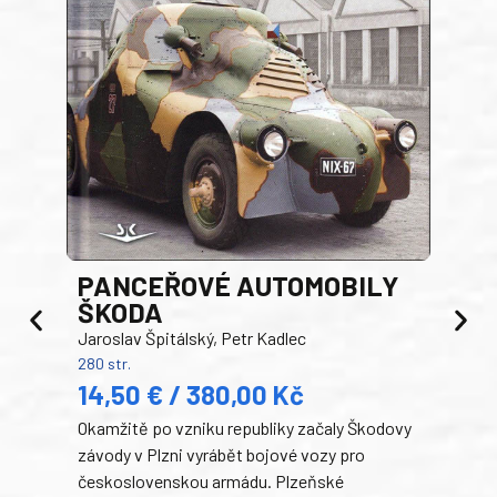
PANCEŘOVÉ AUTOMOBILY
ŠKODA
TA
Jaroslav Špitálský, Petr Kadlec
Ben
280 str.
352 s
14,50 € / 380,00 Kč
22
Okamžitě po vzniku republiky začaly Škodovy
Tank
závody v Plzni vyrábět bojové vozy pro
býva
československou armádu. Plzeňské
Rusk