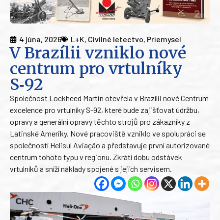
4 júna, 2026
L+K
,
Civilné letectvo
,
Priemysel
V Brazílii vzniklo nové
centrum pro vrtulníky
S‑92
Společnost Lockheed Martin otevřela v Brazílii nové Centrum
excelence pro vrtulníky S-92, které bude zajišťovat údržbu,
opravy a generální opravy těchto strojů pro zákazníky z
Latinské Ameriky. Nové pracoviště vzniklo ve spolupráci se
společností Helisul Aviação a představuje první autorizované
centrum tohoto typu v regionu. Zkrátí dobu odstávek
vrtulníků a sníží náklady spojené s jejich servisem.