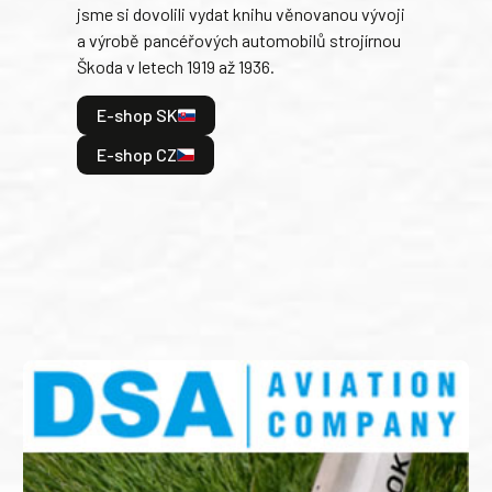
jsme si dovolili vydat knihu věnovanou vývoji
tank
a výrobě pancéřových automobilů strojírnou
v lé
Škoda v letech 1919 až 1936.
tak 
hrdi
E-shop SK
je: 
odeh
E-shop CZ
bitv
E
E