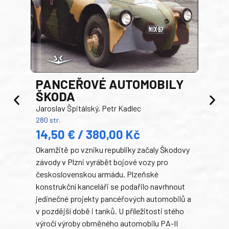
PANCEŘOVÉ AUTOMOBILY
ŠKODA
TA
Jaroslav Špitálský, Petr Kadlec
Ben
280 str.
352 s
14,50 € / 380,00 Kč
22
Okamžitě po vzniku republiky začaly Škodovy
Tank
závody v Plzni vyrábět bojové vozy pro
býva
československou armádu. Plzeňské
Rusk
konstrukční kanceláři se podařilo navrhnout
armá
jedinečné projekty pancéřových automobilů a
stře
v pozdější době i tanků. U příležitosti stého
při 
výročí výroby obrněného automobilu PA-II
blíz