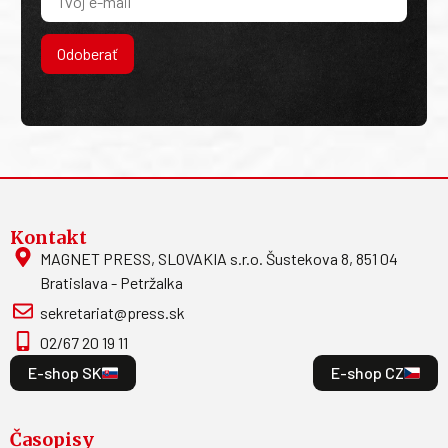
Odoberať
Kontakt
MAGNET PRESS, SLOVAKIA s.r.o. Šustekova 8, 851 04
Bratislava - Petržalka
sekretariat@press.sk
02/67 20 19 11
E-shop SK
E-shop CZ
Časopisy