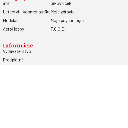
atm
Šikovníček
Letectví + kosmonautika
Moje zdravie
Modelář
Moja psychológia
AeroHobby
F.O.O.D.
Informácie
Vydavateľstvo
Predplatné
Archív
Inzercia
GDPR
Kontakty