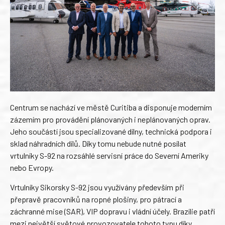
Centrum se nachází ve městě Curitiba a disponuje moderním
zázemím pro provádění plánovaných i neplánovaných oprav.
Jeho součástí jsou specializované dílny, technická podpora i
sklad náhradních dílů. Díky tomu nebude nutné posílat
vrtulníky S-92 na rozsáhlé servisní práce do Severní Ameriky
nebo Evropy.
Vrtulníky Sikorsky S-92 jsou využívány především při
přepravě pracovníků na ropné plošiny, pro pátrací a
záchranné mise (SAR), VIP dopravu i vládní účely. Brazílie patří
mezi největší světové provozovatele tohoto typu díky