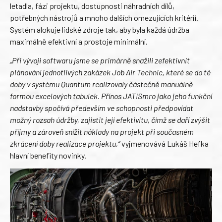
letadla, fázi projektu, dostupnosti náhradních dílů,
potřebných nástrojů a mnoho dalších omezujících kritérií.
Systém alokuje lidské zdroje tak, aby byla každá údržba
maximálně efektivní a prostoje minimální.
„Při vývoji softwaru jsme se primárně snažili zefektivnit
plánování jednotlivých zakázek Job Air Technic, které se do té
doby v systému Quantum realizovaly částečně manuálně
formou excelových tabulek. Přínos JATISmro jako jeho funkční
nadstavby spočívá především ve schopnosti předpovídat
možný rozsah údržby, zajistit její efektivitu, čímž se daří zvýšit
příjmy a zároveň snížit náklady na projekt při současném
zkrácení doby realizace projektu,“
vyjmenovává Lukáš Hefka
hlavní benefity novinky.