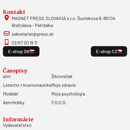
Kontakt
MAGNET PRESS, SLOVAKIA s.r.o. Šustekova 8, 851 04
Bratislava - Petržalka
sekretariat@press.sk
02/67 20 19 11
E-shop SK
E-shop CZ
Časopisy
atm
Šikovníček
Letectví + kosmonautika
Moje zdravie
Modelář
Moja psychológia
AeroHobby
F.O.O.D.
Informácie
Vydavateľstvo