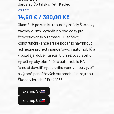
armá
Jaroslav Špitálský, Petr Kadlec
stře
280 str.
při 
14,50 € / 380,00 Kč
blíz
Okamžitě po vzniku republiky začaly Škodovy
tank
závody v Plzni vyrábět bojové vozy pro
v lé
československou armádu. Plzeňské
tak 
konstrukční kanceláři se podařilo navrhnout
hrdi
jedinečné projekty pancéřových automobilů a
je: 
v pozdější době i tanků. U příležitosti stého
odeh
výročí výroby obrněného automobilu PA-II
bitv
jsme si dovolili vydat knihu věnovanou vývoji
a výrobě pancéřových automobilů strojírnou
E
Škoda v letech 1919 až 1936.
E
E-shop SK
E-shop CZ