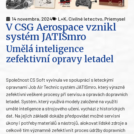
14 novembra, 2024
L+K
,
Civilné letectvo
,
Priemysel
V CSG Aerospace vznikl
systém JATISmro
Umělá inteligence
zefektivní opravy letadel
Společnost CS Soft vyvinula ve spolupráci s leteckými
opravnami Job Air Technic systém JATISmro, který výrazně
zefektivní veškeré procesy při servisu a opravách dopravních
letadel. Systém, který využívá modely založené na využití
umělé inteligence a strojového učení, vychází z historických
dat. Na jejich základě dokáže předpovídat možné servisní
úkony i potřeby materiálů a nástrojů, alokovat lidské zdroje a
celkově tím významně zefektivnit proces údržby dopravních