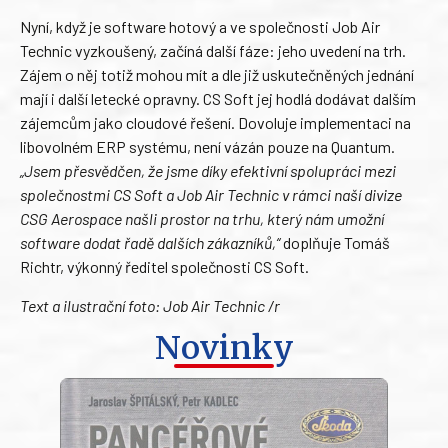
Nyní, když je software hotový a ve společnosti Job Air
Technic vyzkoušený, začíná další fáze: jeho uvedení na trh.
Zájem o něj totiž mohou mít a dle již uskutečněných jednání
mají i další letecké opravny. CS Soft jej hodlá dodávat dalším
zájemcům jako cloudové řešení. Dovoluje implementaci na
libovolném ERP systému, není vázán pouze na Quantum.
„Jsem přesvědčen, že jsme díky efektivní spolupráci mezi
společnostmi CS Soft a Job Air Technic v rámci naší divize
CSG Aerospace našli prostor na trhu, který nám umožní
software dodat řadě dalších zákazníků,“
doplňuje Tomáš
Richtr, výkonný ředitel společnosti CS Soft.
Text a ilustrační foto: Job Air Technic /r
Novinky