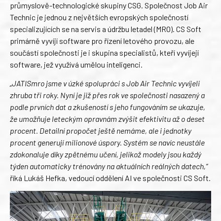
průmyslově-technologické skupiny CSG. Společnost Job Air
Technic je jednou z největších evropských společností
specializujících se na servis a údržbu letadel (MRO). CS Soft
primárně vyvíjí software pro řízení letového provozu, ale
součástí společnosti je i skupina specialistů, kteří vyvíjejí
software, jež využívá umělou inteligenci.
„JATISmro jsme v úzké spolupráci s Job Air Technic vyvíjeli
zhruba tři roky. Nyní je již přes rok ve společnosti nasazený a
podle prvních dat a zkušeností s jeho fungováním se ukazuje,
že umožňuje leteckým opravnám zvýšit efektivitu až o deset
procent. Detailní propočet ještě nemáme, ale i jednotky
procent generují milionové úspory. Systém se navíc neustále
zdokonaluje díky zpětnému učení, jelikož modely jsou každý
týden automaticky trénovány na aktuálních reálných datech,“
říká Lukáš Hefka, vedoucí oddělení AI ve společnosti CS Soft.