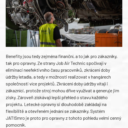
Benefity jsou tedy zejména finanční, a to jak pro zákazníky,
tak pro opravny. Ze strany Job Air Technic spočívají v
eliminaci neefektivního času pracovníků, zkrácení doby
údržby letadla, a tedy v možnosti realizovat v hangárech
společnosti více projektů. Zkrácení doby údržby vítají i
zákazníci, protože stroj mohou dříve využívat a generuje jim
zisky. Zároveň získávají lepší přehled o stavu každého
projektu. Letecké opravny si dlouhodobě zakládají na
flexibilitě a otevřeném jednání se zákazníky. Systém
JATISmro je proto pro opravny z tohoto pohledu velmi cenný
pomocník.