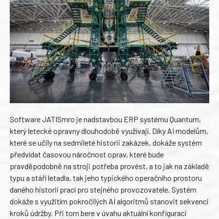
Software JATISmro je nadstavbou ERP systému Quantum,
který letecké opravny dlouhodobě využívají. Díky AI modelům,
které se učily na sedmileté historii zakázek, dokáže systém
předvídat časovou náročnost oprav, které bude
pravděpodobně na stroji potřeba provést, a to jak na základě
typu a stáří letadla, tak jeho typického operačního prostoru
daného historií prací pro stejného provozovatele. Systém
dokáže s využitím pokročilých AI algoritmů stanovit sekvenci
kroků údržby. Při tom bere v úvahu aktuální konfiguraci